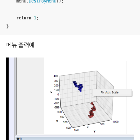
    menu.
DestroyMenu
();

return
1
;

}
메뉴 출력예