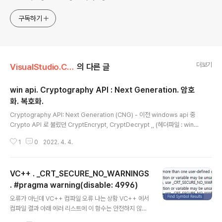
구독하기
더보기
VisualStudio.C++.C#/코딩팁,함수활용,단편
의 다른 글
win api. Cryptography API : Next Generation. 암호
화. 복호화.
글 내용
Cryptography API: Next Generation (CNG) - 이전 windows api 중
Crypto API 로 불렸던 CryptEncrypt, CryptDecrypt ,, (헤더파일 : wincr
ypt.h ) 들은 폐기되고 Cryptography API 로 대치됨. 이번 버전의 것과 차별
1
0
2022. 4. 4.
성을 강조하려고 Next Generation 이라고 부르고 간략하게 CNG 로 표기. -
헤더파일 : bcrypt.h - dll 파일명 : bcrypt.dll MS 제공 Cryptography AP
I 설명. 암호화 API: 차세대 - Win32 apps CNG는 암호화 키 관리, 암호화 및
VC++ . _CRT_SECURE_NO_WARNINGS
데이터 보안, 암호화 및 네트워크 보안에 대한 암호화 보안 소프트웨어를 만드
는 데 사용할 수 있는 암호화 API입니..
. #pragma warning(disable: 4996)
글 내용
오류가 아닌데 VC++ 컴파일 오류 나는 상황 VC++ 에서
컴파일 결과 아래 에러 리스트에 이 함수는 안전하지 않다.
다른 함수 사용해라. 이 경고 안나오게 할려면 _CRT_SEC