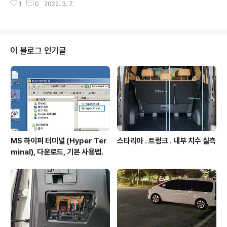
1
0
2022. 3. 7.
URE_NO_WARNINGS 추가하라는 문구 보이는 경우 해
결책 통상 scanf 등 과 같은 함수 사용하려 할 때 상기와
같은 오류 보여주며, 대안으로 다른 함수 사용하라고 제시
해주는함수를 보면 구질구질 하기 짝이 없는 경우가 많다.
제시해준 함수를 사용해도 되고 아래처럼 코드에 기록해두
이 블로그 인기글
면 C4996 은 오류로 처리하지 않고 정상적으로 컴파일
가능. #pragma warning(disable: 4996) 첫 등록 : 2
022.03.07 최종 수정 : 단축 주소 : https://igotit.tistor
y.com/3532
MS 하이퍼 터미널 (Hyper Ter
스타리아 . 트렁크 . 내부 치수 실측
minal), 다운로드, 기본 사용법.