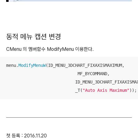
동적 메뉴 캡션 변경
CMenu 의 멤버함수 ModifyMenu 이용한다.
menu.
ModifyMenuW
(ID_MENU_3DCHART_FIXAXISMAXIMUM, 

                             MF_BYCOMMAND, 

                            ID_MENU_3DCHART_FIXAXISMAX
                            _T(
"Auto Axis Maximum"
));
첫 등록 : 2016.11.20