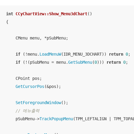
int
CCyChartView::Show_Menu3dChart
()
{

    CMenu menu, *pSubMenu;

if
 (!menu.
LoadMenuW
(IDR_MENU_3DCHART)) 
return
0
;

if
 (!(pSubMenu = menu.
GetSubMenu
(
0
))) 
return
0
;

    CPoint pos;

GetCursorPos
(&pos);

SetForegroundWindow
();

// 메뉴출력
    pSubMenu->
TrackPopupMenu
(TPM_LEFTALIGN | TPM_TOPA