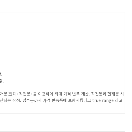
.
값.
시 2개봉(현재+직전봉) 을 이용하여 최대 가격 변폭 계산. 직전봉과 현재봉 사
되는 장점. 갭부분까지 가격 변동폭에 포함시켰다고 true range 라고