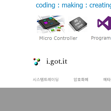
본문 바로가기
i.got.it
시스템트레이딩
암호화폐
메타