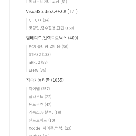
메타트레이더 코딩
(81)
VisualStudio.C++.C#
(121)
C . C++
(34)
코딩팁,함수활용,단편
(160)
임베디드.일렉트로닉스
(400)
PCB 솔더링 알티움
(36)
STM32
(133)
nRF52
(88)
EFM8
(36)
지속가능티끌
(1055)
아이템
(357)
클라우드
(22)
윈도우즈
(42)
리눅스.우분투.
(19)
안드로이드
(10)
Xcode. 아이폰.맥북.
(23)
Python
(46)