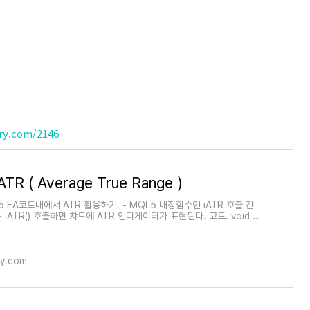
ory.com/2146
TR ( Average True Range )
L5 EA코드내에서 ATR 활용하기. - MQL5 내장함수인 iATR 호출 간
- iATR() 호출하면 챠트에 ATR 인디게이터가 표현된다. 코드. void O
ouble atr_crnt; atr_crnt = Get_ATR(_Symb..
ory.com