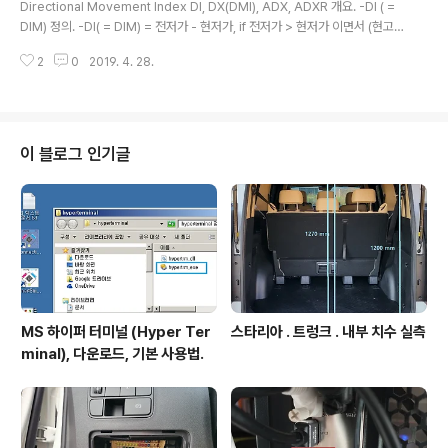
Directional Movement Index DI, DX(DMI), ADX, ADXR 개요. -DI ( =
기 비율은 연구해볼것. True Range 정의. TrueRange
DIM) 정의. -DI( = DIM) = 전저가 - 현저가, if 전저가 > 현저가 이면서 (현고
= TrueHigh - TrueLow. where..
가 - 전고가) 전고가 이면서 (현고가 - 전고가) > (현저가 - 전저가) ---(2) +DI
2
0
2019. 4. 28.
( = DIP) = 0 if 상기 (2)가 아닌 경우. 의미 : +DI 값이 증가하면 가격 상승중. 0
= 상승은 아님. DX( = DMI, Direct..
이 블로그 인기글
MS 하이퍼 터미널 (Hyper Ter
스타리아 . 트렁크 . 내부 치수 실측
minal), 다운로드, 기본 사용법.