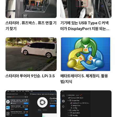
스타리아 . 퓨즈박스 . 퓨즈 연결 기
기기에 있는 USB Type C 커넥
기 찾기
터가 DisplayPort 지원 되는지
확인방법
스타리아 투어러 9인승. LPi 3.5
메타트레이더 5. 체계정리. 활용
법/지식