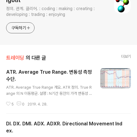
igotit
정의. 관계. 클리어. : coding : making : creating :
developing : trading : enjoying
구독하기
더보기
트레이딩
의 다른 글
ATR. Average True Range. 변동성 측정
수단.
글 내용
ATR. Average True Range 개요. ATR 정의. True R
ange 의 N 이동평균. 설명 : N기간 동안의 가격 변동성 측
정 수단 중 하나, 현재시점 가격변동폭 정의시 2개 봉(현재
5
0
2019. 4. 28.
봉+직전봉)의 true range 의 N이동평균으로 정의. 통상
N = 14, 20 많이 사용함. ATR 의미 : 과거 N ~ 현재시점
까지의 봉단위로 측정된 가격폭의 평균 값. ATR 값이 크면
DI. DX. DMI. ADX. ADXR. Directional Movement Ind
변동성 높음, 작으면 변동성 작음. ATR 활용예 1. 가격 변
동성파악. 2. 손절 익절 기준으로도 활용됨. 예 : 손절폭 =
ex.
글 내용
ATR 값 x 3, 익절폭 : ATR 값 x 1.5. N 값과 적절한 곱하