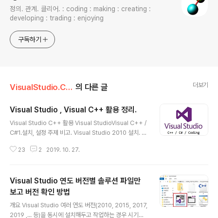
정의. 관계. 클리어. : coding : making : creating :
developing : trading : enjoying
구독하기
더보기
VisualStudio.C++.C#
의 다른 글
Visual Studio , Visual C++ 활용 정리.
글 내용
Visual Studio C++ 활용 Visual StudioVisual C++ /
C#1.설치, 설정 주제 비고. Visual Studio 2010 설치. Vi
sual Studio 2013 (Community)무료 설치. Visaul St
23
2
2019. 10. 27.
udio 2015 (Community)무료 설치.- Visual Studio 2
015 버전은 이전 버전대비 급이 다르게 좋아졌고 , 2016
년 1월 기준 최고 품질의 개발환경은 단연코 VS2015. Vis
Visual Studio 연도 버전별 솔루션 파일만
ual Studio 2015 언어선택. - 영문.- Visual Studio 한
글OS에서 설치하면 한글로만 표현됨. 타 언어 표현법. Vis
보고 버전 확인 방법
글 내용
ual Studio 2015 Installer 설치.프로그램 셋업 만드는
개요 Visual Studio 여러 연도 버전(2010, 2015, 2017,
것 Visual Studio 2017 (Commu..
2019 ,... 등)을 동시에 설치해두고 작업하는 경우 시기별