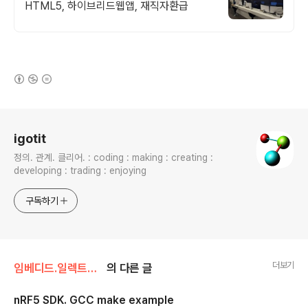
HTML5, 하이브리드웹앱, 재직자환급
(새창열림)
로그 정보
igotit
정의. 관계. 클리어. : coding : making : creating :
developing : trading : enjoying
구독하기
더보기
임베디드.일렉트로닉스/nRF52
의 다른 글
nRF5 SDK. GCC make example
글 내용