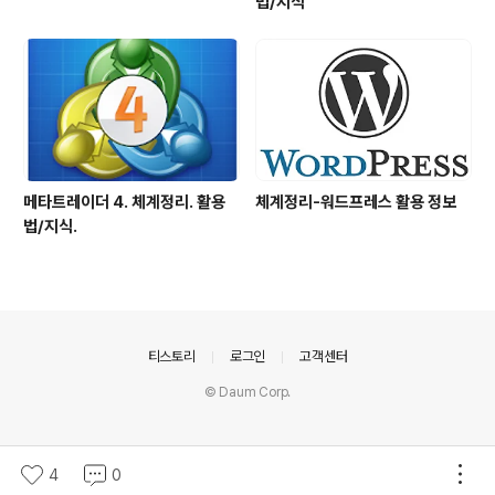
법/지식
메타트레이더 4. 체계정리. 활용
체계정리-워드프레스 활용 정보
법/지식.
의안내
티스토리
로그인
고객센터
© Daum Corp.
4
0