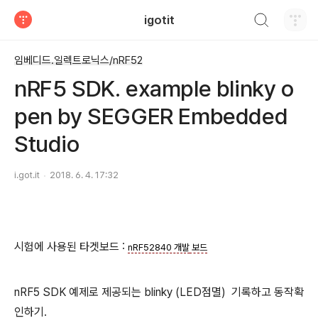
검색하기
igotit
티스토리
임베디드.일렉트로닉스/nRF52
nRF5 SDK. example blinky o
pen by SEGGER Embedded
Studio
i.got.it
2018. 6. 4. 17:32
시험에 사용된 타겟보드 :
nRF52840 개발
보드
nRF5 SDK 예제로 제공되는 blinky (LED점멸) 기록하고 동작확
인하기.