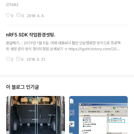
///1682
0
0
2018. 6. 4.
nRF5 SDK 작업환경셋팅.
글 내용
본글폐기. - 2019년 1월 5일. 아래 내용보다 훨씬 단순명료한 방식으로 프로젝
트 생성 관리 방식 정리되었음 상세보기 -> https://igotit.tistory.com/202
1 작업 폴더 WORK_MultiNRF5 하위에 nRF5 SDK 에서 예제제외하고 복사
2
0
2018. 5. 31.
해두기. 본 글 포함된 상위 정리글 https://igotit.tistory.com/244 의 nRF5
첫등록 : 2018년 5월 31일최종수정 : 본 글 단축주소 : https://igotit.tistory.
com/1669
이 블로그 인기글