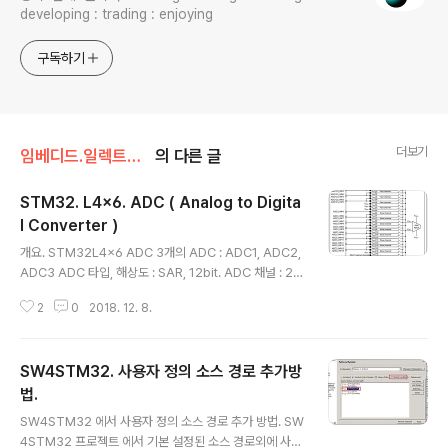
developing : trading : enjoying
구독하기
더보기
임베디드.일렉트로닉스/STM32
의 다른 글
STM32. L4x6. ADC ( Analog to Digita
l Converter )
글 내용
개요. STM32L4x6 ADC 3개의 ADC : ADC1, ADC2,
ADC3 ADC 타입, 해상도 : SAR, 12bit. ADC 채널 : 20
multiplexed channels. 특징들. • High-performanc
2
0
2018. 12. 8.
e features – Up to 3 ADCs, out of which two of th
em can operate in dual mode: ADC1 is connecte
d to 16 external channels + 3 internal channels
SW4STM32. 사용자 정의 소스 경로 추가방
ADC2 is connected to 16 external channels + 2 i
nternal channels ADC3 is connected to 12 exter
법.
글 내용
nal channels + 4 internal channels –..
SW4STM32 에서 사용자 정의 소스 경로 추가 방법. SW
4STM32 프로젝트 에서 기본 설정된 소스 경로외에 사용