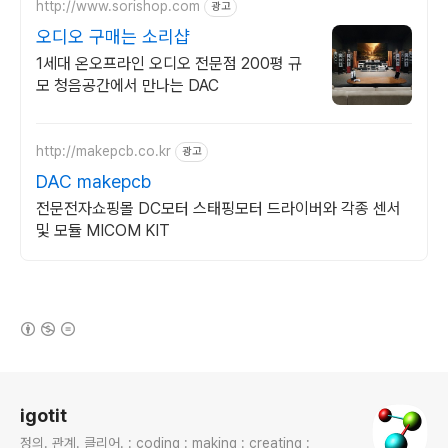
http://www.sorishop.com
광고
오디오 구매는 소리샵
1세대 온오프라인 오디오 전문점 200평 규
모 청음공간에서 만나는 DAC
http://makepcb.co.kr
광고
DAC makepcb
전문전자쇼핑몰 DC모터 스태핑모터 드라이버와 각종 센서
및 모듈 MICOM KIT
(새창열림)
로그 정보
igotit
정의. 관계. 클리어. : coding : making : creating :