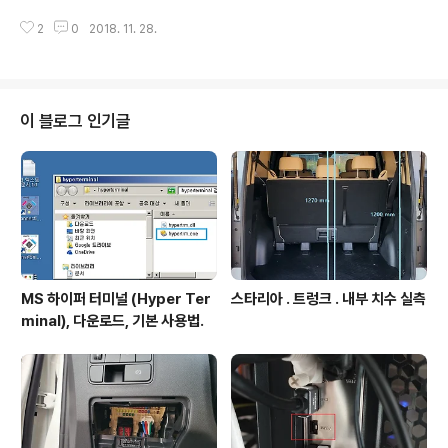
자 정의 소스 경로 추가 방법. 상황예. 1. 프로젝트 폴더에
2
0
2018. 11. 28.
사용자 추가한 LXSL 폴더가 있고 하위에 LXSL_SET0, 1,
2 .. 등의 폴더 있는 구조. 2. 상기1의 폴더에도 소스가 있음
을 SW4STM32 에서 설정하는 것. 3. 메인폴더인 LXSL
만 추가하면 하위 폴더는 컴파이일시 자동포함된다. 결론
적으로 아래 그림 처럼 프로젝트 속성에서 Source Locat
이 블로그 인기글
ion 이라는 곳에 LXSL 경로 추가되면된다. 동영상. - 상기
상황예의 설정과정을 보이고 있다. ///1929
MS 하이퍼 터미널 (Hyper Ter
스타리아 . 트렁크 . 내부 치수 실측
minal), 다운로드, 기본 사용법.