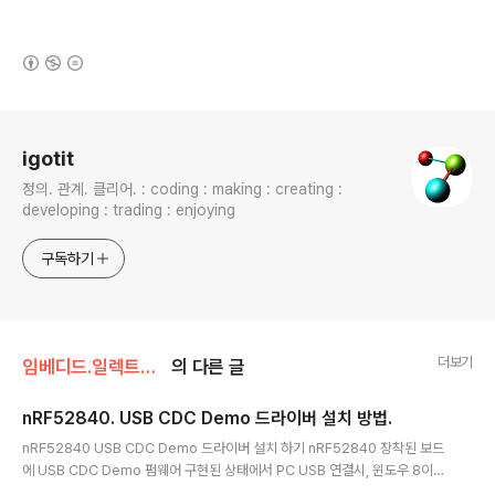
(새창열림)
로그 정보
igotit
정의. 관계. 클리어. : coding : making : creating :
developing : trading : enjoying
구독하기
더보기
임베디드.일렉트로닉스/nRF52
의 다른 글
nRF52840. USB CDC Demo 드라이버 설치 방법.
글 내용
nRF52840 USB CDC Demo 드라이버 설치 하기 nRF52840 장착된 보드
에 USB CDC Demo 펌웨어 구현된 상태에서 PC USB 연결시, 윈도우 8이상
은 자동으로 설치된다. 윈도우 7인 경우엔 수동으로 아래 동영상 처럼 사용자가