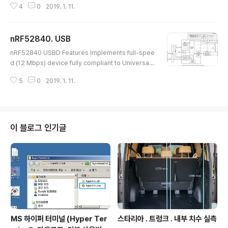
4
0
2019. 1. 11.
수동으로 직접 설치해줘야 한다. 상기 동영상에서는 nRF5 SDK 버전 15.2.0
의 examples -> usb_drivers 에 드라이버 설치 파일을 연결시키는 예를 보
이고 있다. 그러나, 드라이버만 설치하려는 SDK 500Mbyte 나 되는것을 다운
nRF52840. USB
받기엔 번거롭다. 아래 usb_drivers 속에 있는것만 첨부해뒀으니 드라이버만
글 내용
설치해야하는 경우엔 아래 파일 다운로드 받아서 활용하면 된다. 본 글 포함된
nRF52840 USBD Features Implements full-spee
상위 정리글 https://igotit.tist..
d (12 Mbps) device fully compliant to Universal
Serial Bus Specification Revision 2.0, including f
5
0
2019. 1. 11.
ollowing engineering change notices (ECNs) iss
ued by USB Implementers Forum: Pull-up/pull-d
own Resistors ECN 5V Short Circuit Withstand R
equirement Change ECN USB device stack avail
able in the Nordic SDK Integrated (on-chip) USB
이 블로그 인기글
transceiver (PHY) Software c..
MS 하이퍼 터미널 (Hyper Ter
스타리아 . 트렁크 . 내부 치수 실측