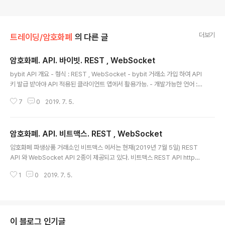
더보기
트레이딩/암호화폐
의 다른 글
암호화폐. API. 바이빗. REST , WebSocket
글 내용
bybit API 개요 - 형식 : REST , WebSocket - bybit 거래소 가입 하여 API
키 발급 받아야 API 적용된 클라이언트 앱에서 활용가능. - 개발가능한 언어 : R
EST, WebSocket 구현가능한 모든 언어 - C++, 자바스크립트, 파이썬 등,
7
0
2019. 7. 5.
암호화폐 마진 거래소 바이빗 제공 API 정보 ( 아래 링크 )
암호화폐. API. 비트맥스. REST , WebSocket
글 내용
암호화폐 파생상품 거래소인 비트맥스 에서는 현재(2019년 7월 5일) REST
API 와 WebSocket API 2종이 제공되고 있다. 비트맥스 REST API http
s://www.bitmex.com/app/restAPI REST API - BitMEX 작업 코드 및 예
1
0
2019. 7. 5.
시는, HTTP 깃허브 커넥터를 참조하십시오. 로그인이 되어 있는 경우, API 키
관리 인터페이스에 접속하실 수 있습니다. 엔드포인트 및 리턴 유형 목록은, AP
I 익스플로어의 REST 설명서를 참조하십시오. 비트멕스 API는 REST 엔드포
인트를 위한 Swagger 사양을 준수합니다. 모든 Swagger-호환 클라이언트
는 비트멕스 API에 접속하여 명령을 실행할 수 있습니다. 사용 가능한 클라이언
이 블로그 인기글