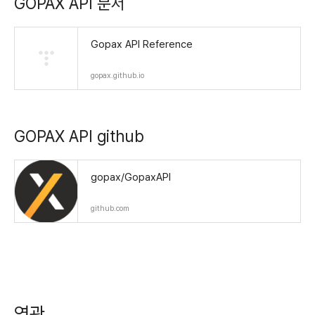
GOPAX API 문서
Gopax API Reference
gopax.github.io
GOPAX API github
gopax/GopaxAPI
github.com
연관