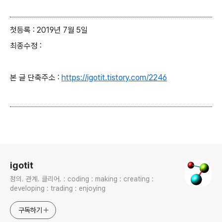
첫등록 : 2019년 7월 5일
최종수정 :
본 글 단축주소 :
https://igotit.tistory.com/2246
로그 정보
igotit
정의. 관계. 클리어. : coding : making : creating :
developing : trading : enjoying
구독하기