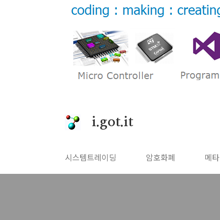
본문 바로가기
i.got.it
시스템트레이딩
암호화폐
메타