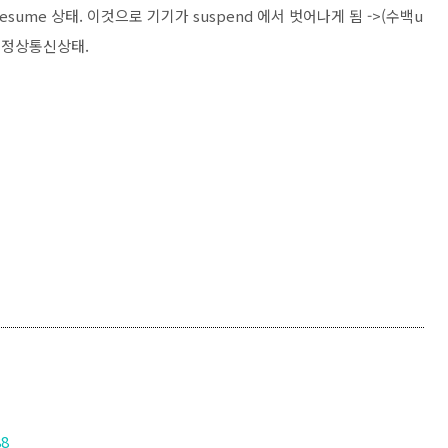
esume 상태. 이것으로 기기가 suspend 에서 벗어나게 됨 ->(수백u
면서 정상통신상태.
88