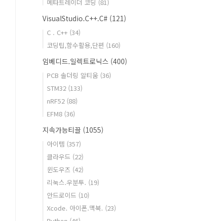
메타트레이더 코딩
(81)
VisualStudio.C++.C#
(121)
C . C++
(34)
코딩팁,함수활용,단편
(160)
임베디드.일렉트로닉스
(400)
PCB 솔더링 알티움
(36)
STM32
(133)
nRF52
(88)
EFM8
(36)
지속가능티끌
(1055)
아이템
(357)
클라우드
(22)
윈도우즈
(42)
리눅스.우분투.
(19)
안드로이드
(10)
Xcode. 아이폰.맥북.
(23)
Python
(46)