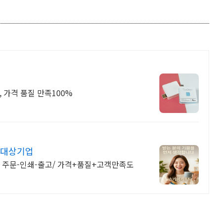
, 가격 품질 만족100%
 대상기업
작 주문-인쇄-출고/ 가격+품질+고객만족도