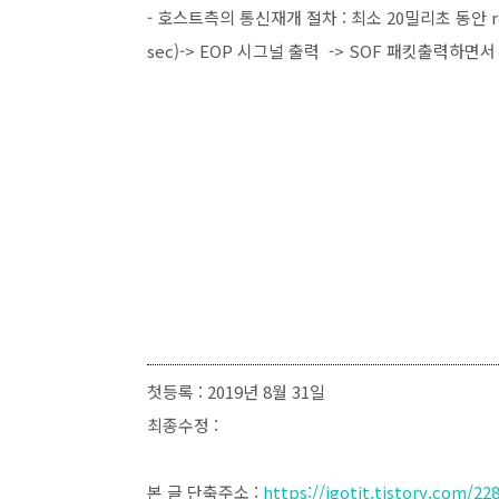
- 호스트측의 통신재개 절차 : 최소 20밀리초 동안 r
sec)-> EOP 시그널 출력 -> SOF 패킷출력하
첫등록 : 2019년 8월 31일
최종수정 :
본 글 단축주소 :
https://igotit.tistory.com/22