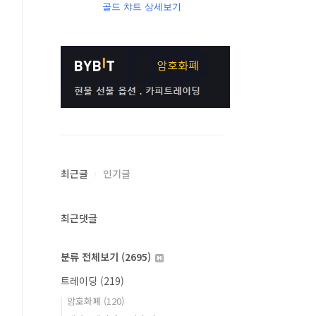
골드 챠트 상세보기
최근글
인기글
최근댓글
분류 전체보기
(2695)
트레이딩
(219)
암호화폐
(120)