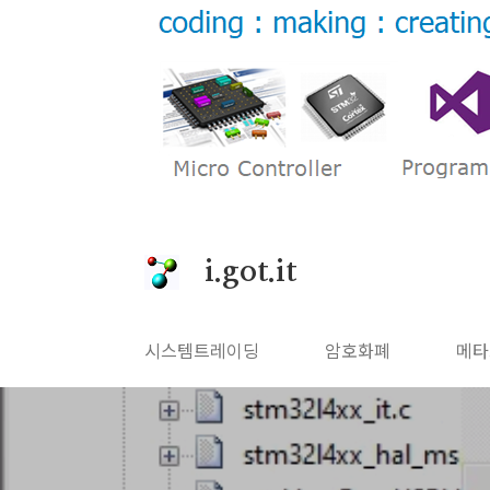
본문 바로가기
i.got.it
시스템트레이딩
암호화폐
메타