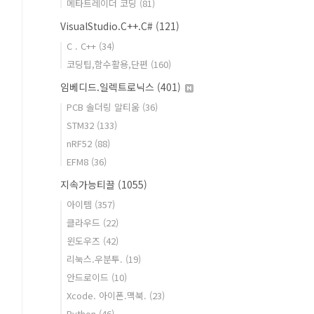
메타트레이더 코딩
(81)
VisualStudio.C++.C#
(121)
C . C++
(34)
코딩팁,함수활용,단편
(160)
임베디드.일렉트로닉스
(401)
PCB 솔더링 알티움
(36)
STM32
(133)
nRF52
(88)
EFM8
(36)
지속가능티끌
(1055)
아이템
(357)
클라우드
(22)
윈도우즈
(42)
리눅스.우분투.
(19)
안드로이드
(10)
Xcode. 아이폰.맥북.
(23)
Python
(46)