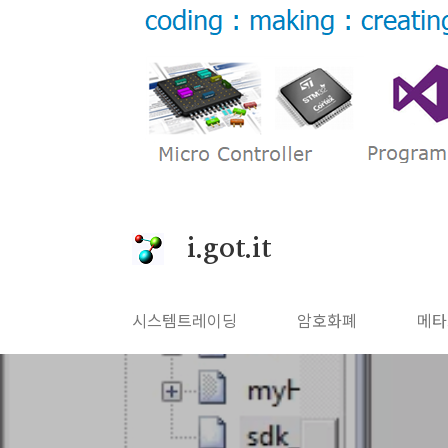
본문 바로가기
i.got.it
시스템트레이딩
암호화폐
메타