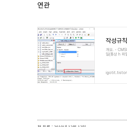
연관
작성규칙. 
개요. - CMS
일(통상 h 파
하고 설정 가능
igotit.tist
첫 등록 : 2019년 12월 12일