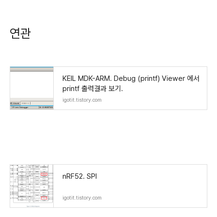
연관
KEIL MDK-ARM. Debug (printf) Viewer 에서
printf 출력결과 보기.
igotit.tistory.com
nRF52. SPI
igotit.tistory.com