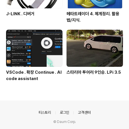
J-LINK . 디버거
메타트레이더 4. 체계정리. 활용
법/지식.
VSCode . 확장 Continue . AI
스타리아 투어러 9인승. LPi 3.5
code assistant
의안내
티스토리
로그인
고객센터
© Daum Corp.