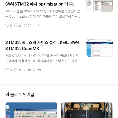
SW4STM32 에서 optimization 에 따라 f
글 내용
loat 변수 바이트 단위 접근시.
GCC 기반툴( SW4STM32 등) 에서 컴파일러 셋팅에 있
는 Optimization 설정(아래그림)에 따라 프로그램 작동
결과가 심각하게 다른 결과가 나오는 경우 있다. 특히 float
8
0
2020. 1. 13.
형 변수 사용하는 경우 옵션에 따라 황당한 결과를 주는 경
우가 많음. 위 그림은 SW4STM32 화면에서 optimizati
on 부분인데, 프로젝트 생성초기 기본 값은 -Og 가 선택
STM32. 힙 , 스택 사이즈 설정 . KEIL. SW4
된 상태이다. 옵션 -O1, -O3 -Og 상태로 "float 형변수의
메모리 1바이트 단위로 접근하는 처리" 실행시켜보면, 엉
STM32. CubeMX
글 내용
뚱한 결과를 준다. 오류없이 정상적으로 실행되는 옵션 : 상
개요 STM32 에서 사용가능한 힙 과 스택 메모리 사이즈
기 Optimization 옵션을 적용하지 않는 None, 혹은 -O
설정하기. 사용하는 IDE 에 따라서 힙 , 스택 사이즈 설정되
s, -O1 을 선택하면 정상 작동한다. 컴파일 옵션에 따른 오
는 곳이 다르다. - KEIL MDK-ARM 에서는 파일 startup
류의 실예. 옵션 : No..
5
0
2019. 12. 29.
_stm32xxx.s 에서 힙과 스택 최대 사이즈 지정한다. - S
W4STM32 에서는 파일 STM32xxx_FLASH.ld 에서
힙과 스택 최대 사이즈 지정한다. 설정된 최대 힙사이즈 이
하에서만 메모리 동적할당 가능하다. 초과하는 경우 mallo
c 반환값이 null 로 메모리 할당 실패한다. 코드내에서의
이 블로그 인기글
스택 메모리 할당량이 지정된 스택사이즈 초과하는 경우에
는 컴파일 단계에서 알 수 있기에 조치하기 편리하나, 코드
내에서 동적 할당되는 경우에는 컴파일 단계에서 알 수 없
기에 동적 할당 할때마다 malloc 함수의 반..