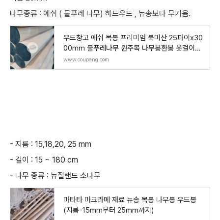
나무종류 : 에쉬 ( 물푸레 나무) 하드우드 , 뉴송보다 무거움.
우드창고 애쉬 목봉 프리미엄 북미산 25파이x30
00mm 물푸레나무 원주목 나무봉환봉 옷걸이봉
목재
www.coupang.com
- 지름 : 15,18,20, 25 mm
- 길이 : 15 ~ 180 cm
- 나무 종류 : 뉴질랜드 소나무
마타타 마크라메 재료 뉴송 목봉 나무봉 우드봉
(지름-15mm부터 25mm까지)