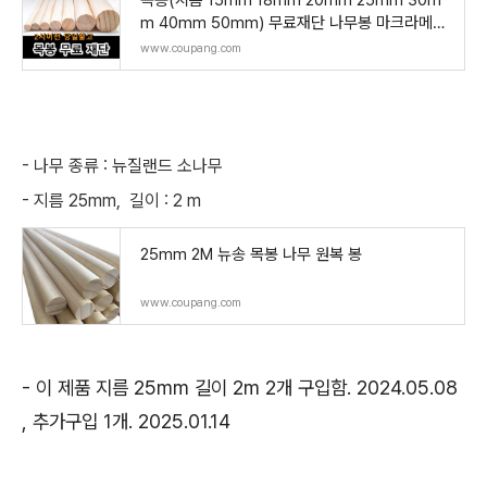
m 40mm 50mm) 무료재단 나무봉 마크라메재
료 DIY 원목봉 우드봉 행잉봉
www.coupang.com
- 나무 종류 : 뉴질랜드 소나무
- 지름 25mm, 길이 : 2 m
25mm 2M 뉴송 목봉 나무 원복 봉
www.coupang.com
- 이 제품 지름 25mm 길이 2m 2개 구입함. 2024.05.08
, 추가구입 1개. 2025.01.14