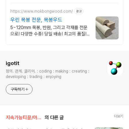
https://www.mokbongwood.com/
광고
우린 목봉 전문, 목봉우드
5~120mm 목봉, 반원, 그리고 각재를 전문
으로! 다양한 수종! 당일 배송! 최고의 품질!
도매 단가!
로그 정보
igotit
정의. 관계. 클리어. : coding : making : creating :
developing : trading : enjoying
구독하기
더보기
지속가능티끌/아이템
의 다른 글