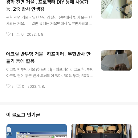
광학 전면 거울 . 프로젝터 DIY 등에 사용가
능. 2중 반사 안생김
글 내용
광학 전면 거울 - 일반 유리와 달리 전면에서 빛이 모두 반
사되는 거울. - - 일반 유리는 거울면에서 일부반사되고 후
면 에서 반사되어 반사상이 2중으로 보이므로 영상품질이
1
0
2022. 1. 8.
중요한 프로젝트 등에서 반사 용도로는 사용 못함. 1733
4.0₩ 23% OFF|광학 전면 거울 DIY 프로젝터 액세서
리, 높은 반사율, 첫 번째 표면 거울 반사경, 1.1 Smarter S
아크릴 반투명 거울 . 하프미러 . 무한반사 만
hopping, Better Living! Aliexpress.com ko.aliex
press.com 5569.0₩ 10% OFF|미니 프로젝터 전면
들기 등에 활용
글 내용
반사판, 114x57.5x2mm, 프로젝터 미러, DIY 액세서리,
아크릴 반투명 거울 (하프미러) - 하프미러 라고도 함. 투명
높은 반사율 Smarter Shopping, Better Living! Alie
아크필 판에 부분 반사 코팅되어 있다. 50% 투과, 50%
xpress.com ko.aliexpress.com ..
반사 . 제품1. - 소형 사이즈 하프 미러. 사이즈 : 7cm x 7
2
0
2022. 1. 8.
cm , 두께 3mm 가격 : 5,500원 (5장 단위로 판매) 아크
릴 하프미러(7cmx7cm)(5개세트) RKT COUPANG w
ww.coupang.com 제품2. - 큰 사이즈 하프 미러. 사이
즈 : 40cm x 30 cm , 두께 1mm 가격 : 18,000원 (5장
단위로 판매) 17928.0₩ 5% OFF|5 개/몫 양방향 거울
이 블로그 인기글
300x400x1mm 직사각형 양면 거울 반사 표면을 통해
볼 수 있습니다 Smarter Shopping, Better Living! Al
iexpress.com ko.aliexp..