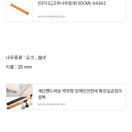
[다이소]고무나무밀대(30CM)-64462
www.coupang.com
나무종류 : 오크 , 월넛
지름 : 35 mm
계단핸드레일 벽부형 장애인안전바 화장실손잡이
원목
www.coupang.com