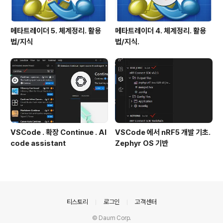
메타트레이더 5. 체계정리. 활용
메타트레이더 4. 체계정리. 활용
법/지식
법/지식.
VSCode . 확장 Continue . AI
VSCode 에서 nRF5 개발 기초.
code assistant
Zephyr OS 기반
의안내
티스토리
로그인
고객센터
© Daum Corp.