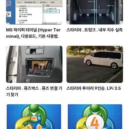
MS 하이퍼 터미널 (Hyper Ter
스타리아 . 트렁크 . 내부 치수 실측
minal), 다운로드, 기본 사용법.
스타리아 . 퓨즈박스 . 퓨즈 연결 기
스타리아 투어러 9인승. LPi 3.5
기 찾기