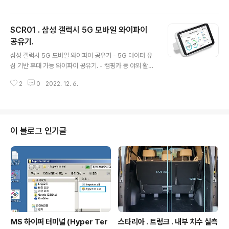
면 크기 : 1.5m - 60인치, 1.9m - 80인치, 2.4m -100인
치 . - 명암비 : 150,000:1 - 밝기 : 700안시. - 램프수명 :
SCR01 . 삼성 갤럭시 5G 모바일 와이파이
3만시간. - 운영체제 : 안드로이드9 . - WIFI : 2.4GHz IE
EE 802.11.b/g/n - 블루투스 : 버전 5.0. - HDMI : HDM
공유기.
글 내용
I v1.4b , 입력최대해상도 3840x2160 @ 60Hz - 외부
삼성 갤럭시 5G 모바일 와이파이 공유기 - 5G 데이터 유
저장기기 지원 : 플레시메모리 ..
심 기반 휴대 가능 와이파이 공유기. - 캠핑카 등 야외 활동
시 wifi 공유기로 활용 . - 연결가능 WiFi 기기 수량 : 최대
2
0
2022. 12. 6.
10개. 판매처. 가격 : 194,680원. SIM 프리 Galaxy 5G
Mobile Wi-Fi SCR01 [화이트] 본체 미사용품 COUPA
NG www.coupang.com 사용법 첫 등록 : 2022.12.0
6 최종 수정 : 단축 주소 : https://igotit.tistory.com/38
36
이 블로그 인기글
MS 하이퍼 터미널 (Hyper Ter
스타리아 . 트렁크 . 내부 치수 실측