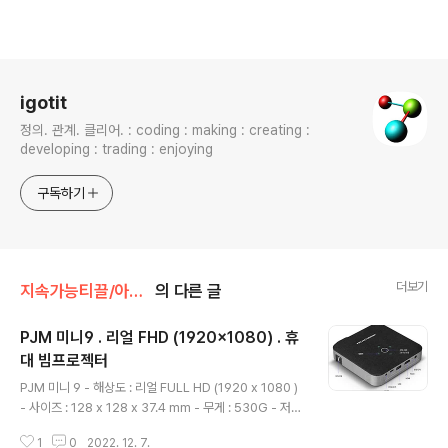
로그 정보
igotit
정의. 관계. 클리어. : coding : making : creating :
developing : trading : enjoying
구독하기
더보기
지속가능티끌/아이템
의 다른 글
PJM 미니9 . 리얼 FHD (1920x1080) . 휴
대 빔프로젝터
글 내용
PJM 미니 9 - 해상도 : 리얼 FULL HD (1920 x 1080 )
- 사이즈 : 128 x 128 x 37.4 mm - 무게 : 530G - 저소
음 : 35dB - 최대소비전력 : 30W - 내장 스피커 : 1W 2
1
0
2022. 12. 7.
개. - 내장 배터리 : 10,500mAh, 연속 3시간. - 거리별 화