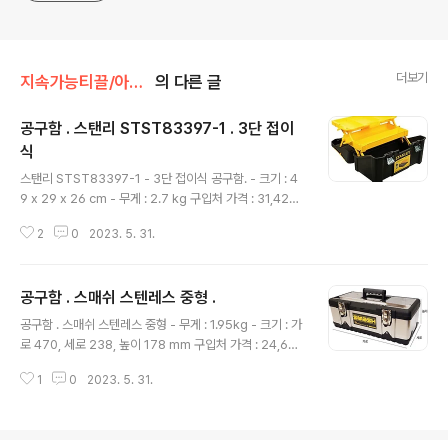
더보기
지속가능티끌/아이템
의 다른 글
공구함 . 스탠리 STST83397-1 . 3단 접이
식
글 내용
스탠리 STST83397-1 - 3단 접이식 공구함. - 크기 : 4
9 x 29 x 26 cm - 무게 : 2.7 kg 구입처 가격 : 31,420
원. 스탠리 공구함 STST83397-1 다목적 이동 수공구
2
0
2023. 5. 31.
수납함 공구박스 접이식 COUPANG www.coupang.c
om 첫 등록 : 2023.05.31 최종 수정 : 단축 주소 : http
s://igotit.tistory.com/4534
공구함 . 스매쉬 스텐레스 중형 .
글 내용
공구함 . 스매쉬 스텐레스 중형 - 무게 : 1.95kg - 크기 : 가
로 470, 세로 238, 높이 178 mm 구입처 가격 : 24,680
원. 스매쉬 스텐레스 공구함 COUPANG www.coupan
1
0
2023. 5. 31.
g.com 첫 등록 : 2023.05.31 최종 수정 : 단축 주소 : htt
ps://igotit.tistory.com/4533