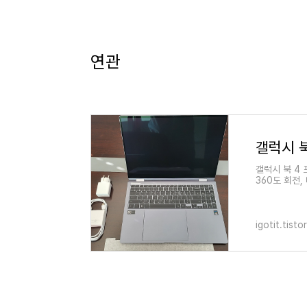
연관
갤럭시 북
갤럭시 북 4 프
360도 회전, 
e SSD : 1
igotit.tist