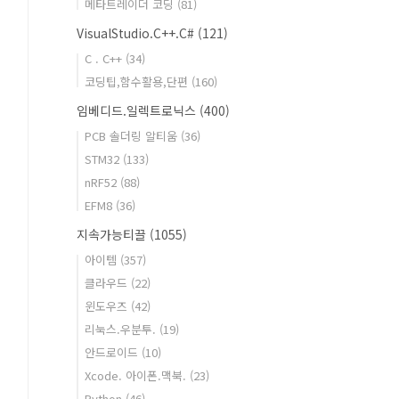
메타트레이더 코딩
(81)
VisualStudio.C++.C#
(121)
C . C++
(34)
코딩팁,함수활용,단편
(160)
임베디드.일렉트로닉스
(400)
PCB 솔더링 알티움
(36)
STM32
(133)
nRF52
(88)
EFM8
(36)
지속가능티끌
(1055)
아이템
(357)
클라우드
(22)
윈도우즈
(42)
리눅스.우분투.
(19)
안드로이드
(10)
Xcode. 아이폰.맥북.
(23)
Python
(46)