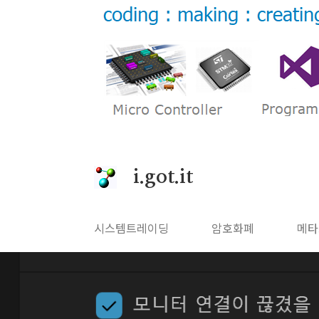
본문 바로가기
i.got.it
시스템트레이딩
암호화폐
메타