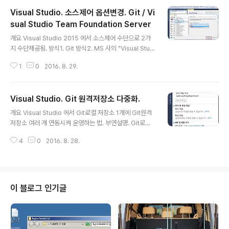
Visual Studio. 소스제어 옵션변경. Git / Vi
sual Studio Team Foundation Server
글 내용
개요 Visual Studio 2015 에서 소스제어 수단으로 2가
지 수단제공됨. 방식1. Git 방식2. MS 사의 "Visual Studi
o Team Foundation Server 위 2가지는 동시에 적용
1
0
2016. 8. 29.
될 수 없고 1개를 선택해야 하며, Visual Studio 에서 방
식 지정하려면 Visual Studio 실행 메뉴 -> 도구 -> 옵션
클릭하여 뜬 창에서 소스제어 플러그인 선택(아래그림 파
Visual Studio. Git 원격저장소 다중화.
박)하여 지정해야한다. GitHub 등의 Git 방식 원격저장소
글 내용
와 연동시켜 Git 로컬저장소 생성하고 관리하려면 Git 선
개요 Visual Studio 에서 Git로컬 저장소 1개에 Git원격
택한다. 본 글이 포함된 상위 정리 장소. Visual Studio/V
저장소 여러 개 연동시켜 운영하는 법. 부연설명. Git로컬
C++/C/C# 활용정리 -> http://igotit.tistory.com/11
저장소와 연동된 Git원격저장소는 1개만 가능한 것은 아니
///917.
4
0
2016. 8. 28.
며 설정하기에 따라 다중 원격 저장소로 연결시킬 수 있다.
즉, 동일한 1개의 로컬저장소가 GitHub 원격저장소와 연
동됨과 동시에 MS Team Service Git 원격저장소와도
연동가능하다. 이 방식은 다른 Git 원격저장소(예 : Bitbuc
ket, GitLab등 )에서도 동일하게 적용된다. 상세. 이미 Gi
이 블로그 인기글
t로컬 저장소 1개가 만들어져있고, 이것이 GitHub와 연동
처리되는 것을 MS Team Service 연동처리 하기 위해
서는 MS Team Service 에서 팀프로젝트(이것이 Git원
격저장소임, 이름예 ..