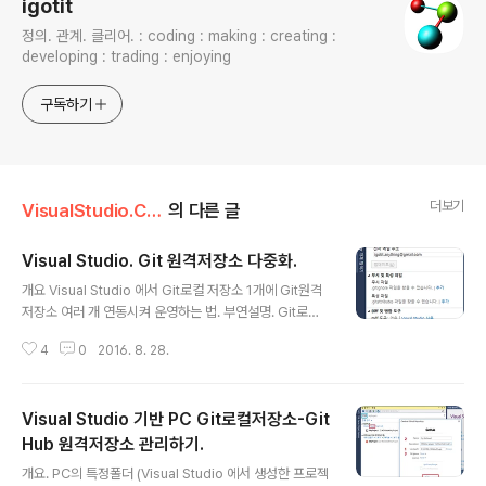
igotit
정의. 관계. 클리어. : coding : making : creating :
developing : trading : enjoying
구독하기
더보기
VisualStudio.C++.C#
의 다른 글
Visual Studio. Git 원격저장소 다중화.
글 내용
개요 Visual Studio 에서 Git로컬 저장소 1개에 Git원격
저장소 여러 개 연동시켜 운영하는 법. 부연설명. Git로컬
저장소와 연동된 Git원격저장소는 1개만 가능한 것은 아니
4
0
2016. 8. 28.
며 설정하기에 따라 다중 원격 저장소로 연결시킬 수 있다.
즉, 동일한 1개의 로컬저장소가 GitHub 원격저장소와 연
동됨과 동시에 MS Team Service Git 원격저장소와도
Visual Studio 기반 PC Git로컬저장소-Git
연동가능하다. 이 방식은 다른 Git 원격저장소(예 : Bitbuc
ket, GitLab등 )에서도 동일하게 적용된다. 상세. 이미 Gi
Hub 원격저장소 관리하기.
글 내용
t로컬 저장소 1개가 만들어져있고, 이것이 GitHub와 연동
개요. PC의 특정폴더 (Visual Studio 에서 생성한 프로젝
처리되는 것을 MS Team Service 연동처리 하기 위해