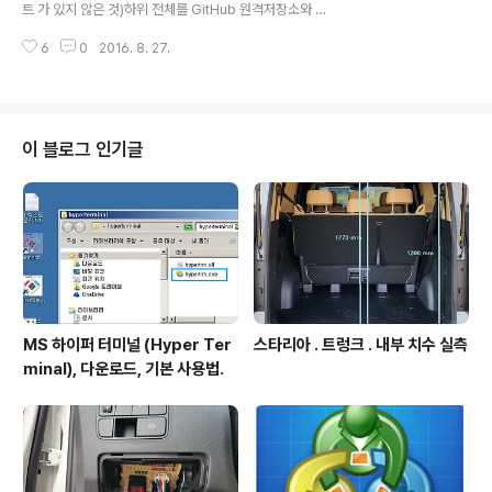
트 가 있지 않은 것)하위 전체를 GitHub 원격저장소와 연
서는 MS Team Service 에서 팀프로젝트(이것이 Git원
결시켜 Git 방식의 관리목적으로 Visual Studio 2015 활
격저장소임, 이름예 ..
6
0
2016. 8. 27.
용하기. 상황.1. PC의 Git 방식 관리대상 폴더는 Visual St
udio 로 만든 프로젝트가 있는 것은 아니며, 단지 메모장으
로 작성되는 자바스크립트 파일, 이미지 파일, 폴더 등이 있
는 단순한 구조의 폴더.2. 상기1의 로컬폴더를 GitHub 에
서 만든 원격저장소에 연동시키고자 하는데 Git관련 커맨
이 블로그 인기글
드라인 타이핑하면서 설정하는 과정 필요없이 Visual Stu
dio 이용하면 간편하게 관리 가능함. 본 글의 설명에서 예
로 사용되는 PC의 폴더 : WORK_CKEditorPlugin 폴더
하위에 Cy-G..
MS 하이퍼 터미널 (Hyper Ter
스타리아 . 트렁크 . 내부 치수 실측
minal), 다운로드, 기본 사용법.