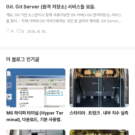
Git. Git Server (원격 저장소) 서비스들 모음.
글 내용
개요. Git 기반 소스관리시 함께 사용가능한 Git 서버(=Git 원격저장소) 서비스
들 정리. - 자체 서버에 Git 서버구축하는 것은 본 글에서 제외함. Git Server
서비스들. Git Server 명칭. 비용/용량/협업자수 유용성/비고.활용예. GitHub
9
0
2016. 8. 15.
공개 Git 저장소만 무료, 용량 ?. 비공개 Git 저장소 유료. 소스코드 공개시 특히
유용. 단점 : 비공개 Git 저장소 유료. BitBucket 비공개 Git 저장소 무료. 용량
무제한. 협업자 수 5명까지 무료. 비공개 무료제공. GitLab 비공개 Git 저장소
무료. 용량 무제한. 협업자 수 무제한. 비공개 무료제공. 협업자 수 무제한. Visu
al Studio Team Services. 비공개 Git 저장소 무료. 용량무제한,..
이 블로그 인기글
MS 하이퍼 터미널 (Hyper Ter
스타리아 . 트렁크 . 내부 치수 실측
minal), 다운로드, 기본 사용법.