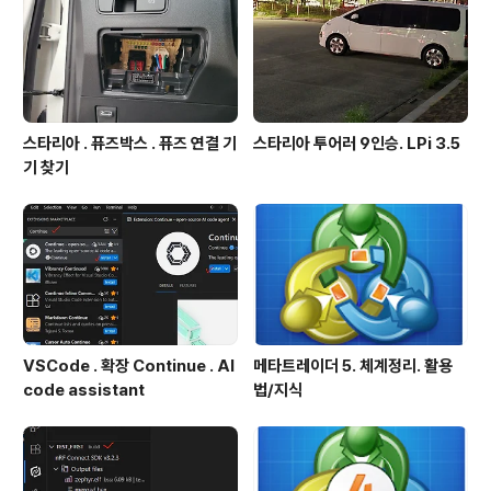
스타리아 . 퓨즈박스 . 퓨즈 연결 기
스타리아 투어러 9인승. LPi 3.5
기 찾기
VSCode . 확장 Continue . AI
메타트레이더 5. 체계정리. 활용
code assistant
법/지식