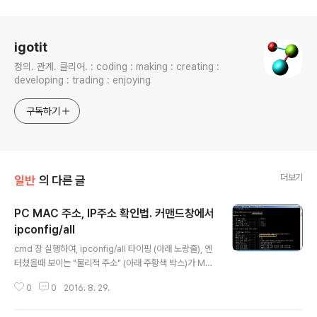
로그 정보
igotit
정의. 관계. 클리어. : coding : making : creating :
developing : trading : enjoying
구독하기
더보기
일반
의 다른 글
PC MAC 주소, IP주소 확인법. 커맨드창에서
ipconfig/all
글 내용
cmd 창 실행하여, ipconfig/all 타이핑 (아래 노랑줄), 엔
터쳤을때 보이는 "물리적 주소" (아래 주황색 박스)가 MA
C 어드레스 임. IPv4 주소 : PC에 할당된 IP주소임. 아래
0
0
2016. 8. 29.
그림에서 192.168.11.57 첫 등록 : 2016.08.29 최종 수
정 : 단축 주소 : https://igotit.tistory.com/919