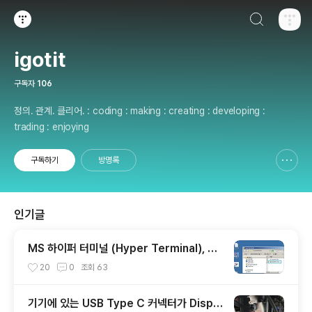
검색하기
티스토리
igotit
구독자
106
정의. 관계. 클리어. : coding : making : creating : developing :
trading : enjoying
구독하기
방명록
신고하기 레이어
열기
인기글
MS 하이퍼 터미널 (Hyper Terminal), 다
운로드, 기본 사용법.
20
0
조회
63
기기에 있는 USB Type C 커넥터가 Displa