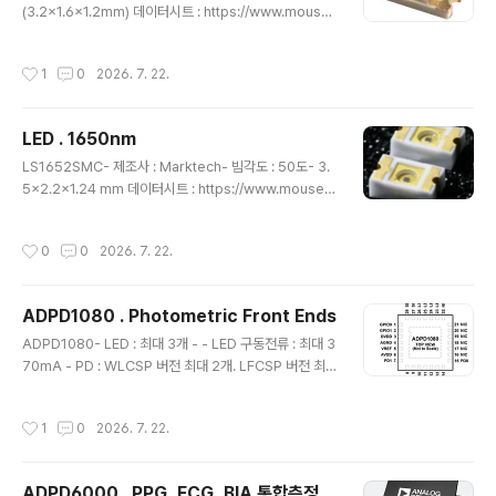
(3.2x1.6x1.2mm) 데이터시트 : https://www.mouse
r.kr/datasheet/3/3777/1/MTSM5015_844_IR.pdf
마우저 : https://www.mouser.kr/ko/ProductDetail/
작성시간
1
0
2026. 7. 22.
Marktech-Optoelectronics/MTSM5015-844-I
R?qs=DRkmTr78QARDMx%2FDtpZ19A%3D%3
D 첫 등록 : 2026.07.22최종 수정 : 단축 주소 : https://i
LED . 1650nm
gotit.tistory.com/6673
글 내용
LS1652SMC- 제조사 : Marktech- 빔각도 : 50도- 3.
5x2.2x1.24 mm 데이터시트 : https://www.mouser.
kr/datasheet/3/3777/1/LS1652SMC.pdf 마우저 :
https://www.mouser.kr/ko/ProductDetail/Markte
작성시간
0
0
2026. 7. 22.
ch-Optoelectronics/LS1652SMC?qs=KLj0QfLr
w0GddcPEJC1xfQ%3D%3D MTE5116N5- 제조사
: Marktech- 빔각도 : 5도 데이터 시트 : https://www.
ADPD1080 . Photometric Front Ends
mouser.kr/datasheet/3/3777/1/MTE5116N5.pdf
글 내용
마우저 : https://www.mouser.kr/ko/ProductDetail/
ADPD1080- LED : 최대 3개 - - LED 구동전류 : 최대 3
Marktech-Opt..
70mA - PD : WLCSP 버전 최대 2개. LFCSP 버전 최
대 4개 - ADC : 14bit 20-bit burst accumulator en
abling 20 bits per sample periodOn-board sam
작성시간
1
0
2026. 7. 22.
ple to sample accumulator, enabling up to 27 bit
s per data read - 샘플링 : 0.122Hz ~ 2,700Hz - 통
신 : I2C, ADPD10801 : SPI 데이터 시트 : https://ww
ADPD6000 . PPG, ECG, BIA 통합측정