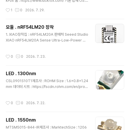
kFox 홈 : https://www.luckfox.com/ 기본 탑재 OS:
빌드루트 (Buildroot) 리눅스 초경량 시스템: 공식 위키에
작성시간
1
0
2026. 7. 29.
서 기본 제공하는 OS는 Buildroot 리눅스.구조: 윈도우
(GUI)나 쓸데없는 배경 프로그램은 전부 빼버리고, 리눅스
커널과 텍스트 명령어 창(터미널), 그리고 하드웨어 제어
모듈 . nRF54LM20 장착
기능만 딱 집어넣은 수십 MB짜리 맞춤형 다이어트 리눅
글 내용
1. XIAO장착칩 : nRF54LM20A 판매처 Seeed Studio
스.사용 체감: 모니터 연결이 불가능하므로, 보드를 PC에
XIAO nRF54LM20A Sense Ultra-Low-Power Wi
USB나 랜선으로 연결한 뒤 SSH나 텔넷(Telnet) 터미널
reless Development Board with BLE 6.0, Matter,
창을 띄워 까만 화면에 리눅스 명령어를 직접 쳐서 제어. 제
Thread, Zigbee - AliExpressSmarter Shopping,
품 1. - 초저가. 초소형. - 옵션 중 Mini B 모델은 보드 자체
작성시간
0
0
2026. 7. 23.
Better Living! Aliexpress.comwww.aliexpress.c
에 1..
om 연관 nRF54LM20A . Ultra-low-power wireles
s SoCnRF54LM20A - 프로세서 : 128MHz Arm Cor
LED . 1300nm
tex-M33. DSP, FPU- 플래시 : 2Mbyte- RAM : 512k
글 내용
byte- Bluetooth - RX sensitivity : -96dBm @ 1M
CSL0901S10T1제조사 : ROHM Size : 1.6x0.8x1.24
bps ..
mm 데이터 시트 : https://fscdn.rohm.com/en/prod
ucts/databook/datasheet/opto/optical_sensor/
swir_led/csl0901s10t1-e.pdf 마우저 : https://ww
작성시간
0
0
2026. 7. 22.
w.mouser.kr/ko/ProductDetail/ROHM-Semicond
uctor/CSL0901S10T1?qs=HoCaDK9Nz5c8cgHe
mL35%2FQ%3D%3D 첫 등록 : 2026.07.22최종 수
LED . 1550nm
정 : 단축 주소 : https://igotit.tistory.com/6674
글 내용
MTSM5015-844-IR제조사 : MarktechSize : 1206