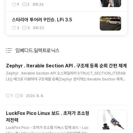
yPort 지원 되는지 확인방법
9
2
조회
26
스타리아 투어러 9인승. LPi 3.5
3
3
조회
23
임베디드.일렉트로닉스
분류 전체보기
주요 글 목록
Zephyr . Iterable Section API . 구조체 등록 순회 간편 체계
글 내용
Zephyr . Iterable Section API 소스파일에서 STRUCT_SECTION_ITERAB
LE() 매크로 이용하여 구조체를 등록(Zephyr 관리하는 Iterable Section 체계로
등록한다는 의미) 하겠다고 선언 해두면 빌드 단계에서 지정한 ( _iterable.구조체
이름.static.데이터 ) 곳에 모든 구조체들이 모아지게 된다. STRUCT_SECTION_
작성시간
1
0
2026. 8. 8.
FOREACH() 로 호출하면 등록한 모든 구조체 순회 가능하다. 여러 파일에서 구조체
등록가능하며, 프로젝트에 해당파일을 포함시키면 자동으로 구조체 등록되고 해당
파일 제외하면 자동으로 구조체 제외된다. Zephyr Iterable Section 문서 : http
LuckFox Pico Linux 보드 . 초저가 초소형
s://docs.zephyrproject.org/latest/..
저전력
글 내용
LuckFox Pico - 초저가 초소형 리눅스 탑재 보드 - Luc