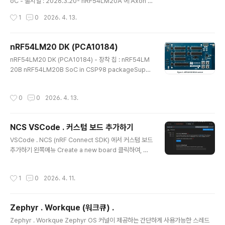
oC - 출시일 : 2026.3.20- nRF54LM20A 에 Axon N
PU 추가된 것이 B 의 유일한 차이점. - 플래시 2Mbyte,
작성시간
1
0
2026. 4. 13.
램 512kbyte. - 개발킷 nRF54LM20 DK (PCA1018
4)nRF54LM20 DK (PCA10184) - 장착 칩 : nRF54L
M20B nRF54LM20B SoC in CSP98 packageSup
nRF54LM20 DK (PCA10184)
port for the following wireless protocols:Blueto
글 내용
nRF54LM20 DK (PCA10184) - 장착 칩 : nRF54LM
oth® Low Energy802.15.4Thread®Zigbee®2.4
20B nRF54LM20B SoC in CSP98 packageSupp
GHz proprietaryNFC2.4 GHz and NFC antennas
ort for the following wireless protocols:Bluetoot
Microwave coaxial connect..
h® Low Energy802.15.4Thread®Zigbee®2.4 G
작성시간
0
0
2026. 4. 13.
Hz proprietaryNFC2.4 GHz and NFC antennasMi
crowave coaxial connector with switch (SWF) R
F connector for direct RF measurementsFour us
NCS VSCode . 커스텀 보드 추가하기
er-programmable LEDsFour user-programmabl
글 내용
e buttonsSEGGER J-Link OB programmer/debu
VSCode . NCS (nRF Connect SDK) 에서 커스텀 보드
ggerTwo Un..
추가하기 왼쪽메뉴 Create a new board 클릭하여, 보
드이름, Vendor Name, 보드에 장착된 Soc 선택하고 보
드 관련 파일들 생성할 Board Root (프로젝트 폴더 하위
작성시간
1
0
2026. 4. 11.
아니어도 됨) 지정한다. 위 상태에서 Create Board 클릭
하면 루트 폴더 하위에 -> boards / Vendor name / B
oard name 폴더 만들어지고 아래처럼 관련 파일들이 자
Zephyr . Workque (워크큐) .
동 생성된다. 확장자 .dts 파일 열어보면, 해당칩의 플래시
글 내용
메모리 기본적인 정보만 있는 상태다. 여기에 필요한 것들
Zephyr . Workque Zephyr OS 커널이 제공하는 간단하게 사용가능한 스레드