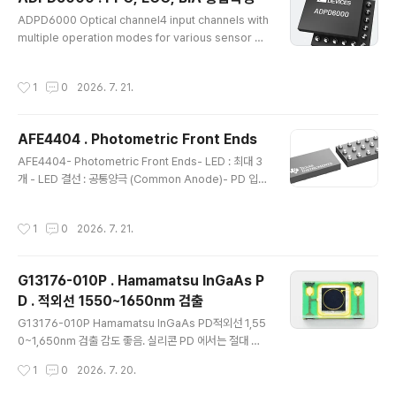
w.analog.com/media/en/technical-documentati
글 내용
on/data-sheets/adpd1080-1081.pdf제품페이지 : h
ADPD6000 Optical channel4 input channels with
ttps..
multiple operation modes for various sensor m
easurementsDual channel processing with simu
ltaneous sampling12 programmable time slots f
작성시간
1
0
2026. 7. 21.
or synchronized sensor measurementsFlexible
input multiplexing to support single-ended sen
sor measurements4 LED drivers, 2 of which can
AFE4404 . Photometric Front Ends
be driven simultaneouslyFlexible sampling rate
글 내용
from 0.004 Hz to 9 kHz using int..
AFE4404- Photometric Front Ends- LED : 최대 3
개 - LED 결선 : 공통양극 (Common Anode)- PD 입력
채널 : 1개 - 주변광제거방식 : 디지털 차감 연산- dynami
c range : 110dB - ADC 해상도 : 24bit- 샘플링 : 10 ~
작성시간
1
0
2026. 7. 21.
1kHz - 통신 : I2C - 패키지 : 2.6x1.6mm (DSBGA-3
0) 첫 등록 : 2026.07.21최종 수정 : 단축 주소 : https://i
gotit.tistory.com/6659
G13176-010P . Hamamatsu InGaAs P
D . 적외선 1550~1650nm 검출
글 내용
G13176-010P Hamamatsu InGaAs PD적외선 1,55
0~1,650nm 검출 감도 좋음. 실리콘 PD 에서는 절대 불
가능한 파장 대역 검출 가능함. SMD 타입. 파장별 감도: 9
작성시간
1
0
2026. 7. 20.
40nm에서는 약 0.2 A/W, 1550nm~1650nm 대역에
서는 0.9 ~ 1.0 A/W로 최대 감도.접합 용량 (Capacitan