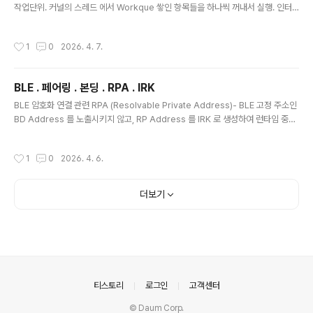
을 추가하게 된다. 추가 예 - dts 파일하단에 usb 관련 설
작업단위. 커널의 스레드 에서 Workque 쌓인 항목들을 하나씩 꺼내서 실행. 인터
정을 추가한것. NCS 에 보드 루트 추가하기위 경로를..
럽트처리루틴(ISR) 에서도 안전하게 호출가능. // k_work 핸들러 함수 정의static
void kw_start_adv_con_handler(struct k_work *work){ // 워크큐로 실행
작성시간
1
0
2026. 4. 7.
할 것. }// 매크로를 이용한 정적 선언 및 초기화 (변수명, 핸들러명)K_WORK_DEFI
NE(kw_start_adv_con, kw_start_adv_con_handler);///////// 매크로 이용하
지 않는 경우 static struct k_work kw_start_adv_con; static void kw_sta..
BLE . 페어링 . 본딩 . RPA . IRK
글 내용
BLE 암호화 연결 관련 RPA (Resolvable Private Address)- BLE 고정 주소인
BD Address 를 노출시키지 않고, RP Address 를 IRK 로 생성하여 런타임 중에
도 계속 변경된다. - RPA = hash(IRK, prand) + prand . - prand : 24비트 랜덤
숫자. 이 숫자가 생성시마다 매번 변경되므로 RP 주소가 변경됨. - 보통 기본설정 15
작성시간
1
0
2026. 4. 6.
분 단위로 변경되며 설정 변경가능. IRK (Identity Resolving Key)- RPA 생성시
사용되는 128비트 키, 블루투스 스택이 생성하는 암호. - 칩내부의 TRNG (True R
andon Number Generator, 난수 생성기) 로 128비트 랜덤값 생성하고 칩의 플
더보기
래시메모..
의안내
티스토리
로그인
고객센터
© Daum Corp.