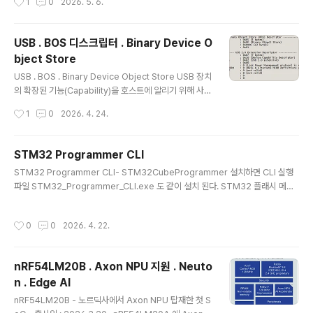
1
0
2026. 5. 6.
있어야 함.macOS가상 드라이버 (커널 내장)macOS는
유저 영역 USB 접근을 기본 지원하므로, 기기가 CDC(시
리얼)나 HID 같은 전용 드라이버를 독점하지 않는 한 별도
USB . BOS 디스크립터 . Binary Device O
드라이버 설치 없이 즉시 WebUSB 통신 가능.Linuxusbf
bject Store
s / libusb리눅스 역시 커널 드라이버가 독점하지 않는다
글 내용
면 즉시 접근 가능. (단, /etc/udev/rules.d에서 사용자
USB . BOS . Binary Device Object Store USB 장치
권한 허용 설정 필요)AndroidAndroid USB Host API
의 확장된 기능(Capability)을 호스트에 알리기 위해 사용
안드로이드 폰/태블릿에서도 크롬..
되는 디스크립터 기존 USB 2.0의 표준 디스크립터(Devi
작성시간
1
0
2026. 4. 24.
ce, Configuration 등)만으로는 표현하기 어려운 최신
기능들을 정의하기 위해 USB 3.0 사양에서 처음 도입되
었으며, 현재는 USB 2.1 이상의 기기에서도 널리 사용 기
STM32 Programmer CLI
기 USB 버전이 2.0이면 윈도우에서 BOS 디스크립터 요
글 내용
STM32 Programmer CLI- STM32CubeProgrammer 설치하면 CLI 실행
청안하므로 적용안되며 USB 2.01 (버전 기록시 0x0201
파일 STM32_Programmer_CLI.exe 도 같이 설치 된다. STM32 플래시 메모
) 이상이면 BOS 유효. 주요 특징 및 역할기능 확장 프레임
리 특정 주소에 1바이트 기록 명령 STM32_Programmer_CLI.exe -c port=u
워크: 장치가 지원하는 특정 기술(예: USB 2.0 Extensio
sb1 -w8 0x0807E000 0x01-c port=usb1: USB DFU 모드로 연결된 기기
n, SuperSpeed 등)에 대한 정보를 담는 일종의 "바구
작성시간
0
0
2026. 4. 22.
선택-w8: 8비트(1바이트) 데이터를 쓰겠다는 설정0x0807E000: 대상 메모리 주
니"..
소0x01: 기록할 값 (1~254 사이의 16진수 또는 10진수) -C : connect 의미 구문
옵션항목설명 portport=SWD- ST-Link 이용하여 SWD 기록하는 경우 port=u
nRF54LM20B . Axon NPU 지원 . Neuto
sb1- STM32 부트로더..
n . Edge AI
글 내용
nRF54LM20B - 노르딕사에서 Axon NPU 탑재한 첫 S