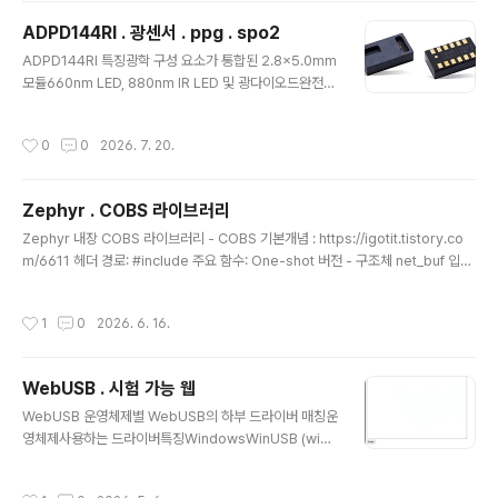
ce): 약 40 pF 수준으로 낮아 고속 펄스 신호를 왜곡 없이
ADPD144RI . 광센서 . ppg . spo2
통과. 결선 팁: 암전류(Dark Current) 노이즈를 최소화하
글 내용
ADPD144RI 특징광학 구성 요소가 통합된 2.8×5.0mm
기 위해 역전압(Reverse Bias)을 걸지 않는 '정전류(Ph
모듈660nm LED, 880nm IR LED 및 광다이오드완전하
otovoltaic) 모드'로 결선하는 것이 훨씬 유리. 제조사 제
게 통합된 AFE, ADC, LED 드라이버 및 타이밍 코어유리
품 페이지 : https://www.hamamatsu.com/jp/en/pr
창 아래에서 사용하기 위해 맞춤 제작된 광학 패키지프로
oduct/optical-sensor..
작성시간
0
0
2026. 7. 20.
그래밍 가능 2채널, 8.5-370mA LED 드라이버외부 LE
D 이미터를 사용하기 위한 프로비저닝저전력극히 낮은 직
접 광학 반사용으로 특별히 설계됨채널당 독립적인 AFE
Zephyr . COBS 라이브러리
설정I2C 데이터 및 제어 인터페이스샘플 주기당 20비트
글 내용
를 사용할 수 있는 버스트 어큐뮬레이터데이터 읽기당 최
Zephyr 내장 COBS 라이브러리 - COBS 기본개념 : https://igotit.tistory.co
대 27비트를 지원하는 샘플-샘플 어큐뮬레이터채널당 16
m/6611 헤더 경로: #include 주요 함수: One-shot 버전 - 구조체 net_buf 입출
비트 또는 32비트 레지스터 또는 FIFO 판독 데이터 시트 :
력. int cobs_encode(struct net_buf *src, struct net_buf *dst, uint32_t f
https://www.mouser.kr/datasheet/2/6..
lags);int cobs_decode(struct net_buf *src, struct net_buf *dst, uint32
작성시간
1
0
2026. 6. 16.
_t flags); 주요함수 : 스트리밍 버전 - 바이트 배열 int cobs_encoder_write(str
uct cobs_encoder *enc, const uint8_t *buf, size_t len);int cobs_deco
der_wri..
WebUSB . 시험 가능 웹
글 내용
WebUSB 운영체제별 WebUSB의 하부 드라이버 매칭운
영체제사용하는 드라이버특징WindowsWinUSB (winu
sb.sys)윈도우 커널 보안 정책상, WebUSB가 기기에 접
근하려면 반드시 하부에 WinUSB 드라이버가 매칭되어
작성시간