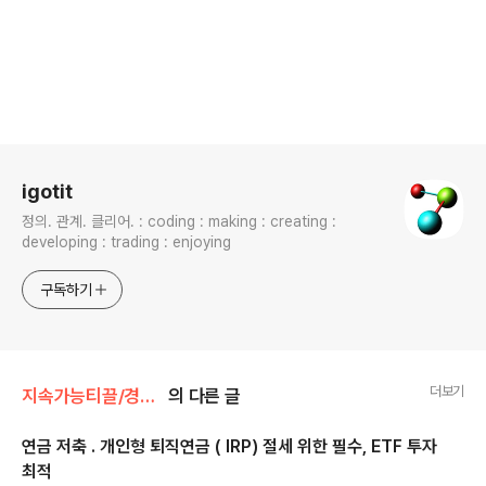
로그 정보
igotit
정의. 관계. 클리어. : coding : making : creating :
developing : trading : enjoying
구독하기
더보기
지속가능티끌/경제.규제.규정.
의 다른 글
연금 저축 . 개인형 퇴직연금 ( IRP) 절세 위한 필수, ETF 투자
최적
글 내용