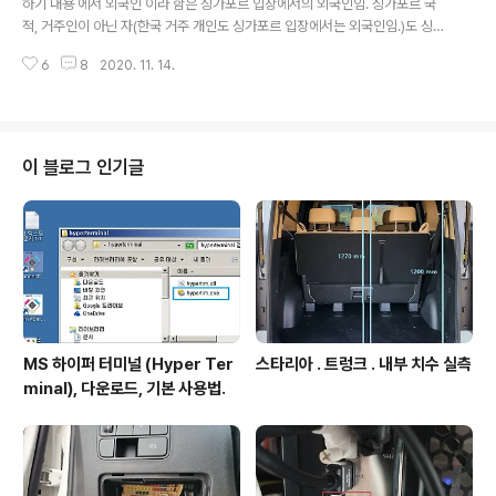
하기 내용 에서 외국인 이라 함은 싱가포르 입장에서의 외국인임. 싱가포르 국
않음(자본시장법 시행령 제184조) 상기 한국은행측의 답
적, 거주인이 아닌 자(한국 거주 개인도 싱가포르 입장에서는 외국인임.)도 싱가
변. 설명. 해설. 상기 한국은행측의 답변은 결론적으로 "한
포르에 법인 설립 쉽게 가능하다. 싱가포르 법인설립 요건. 최소요건. - 이사 2
국 개인은 외국선물업자를 통한 FX마진거래 불가능하다."
6
8
2020. 11. 14.
인 : 현지이사 1인 필수. - 주주 1인 : 자본금 최소 1 달러(싱가폴달러), 외국인 단
를 말하고 있다. 1. 상기 답변에서 "개인거주자"라고 표현되
독 100% 1인 주주 도 허용. - 서기 1인 : 싱가포르 거주자만 가능. 설립대행업
어있는데, 일반적으로는 한국 ..
체에서 해결해줌. 싱가포르 법인 현지이사 최소 1인 상세. 아래 중 어느 하나의
조건만 만족해도 되며, 설립대행업체에서 알아서 해결해줌. - 싱가포르 시민권
자 (Citizen) - 영주권자(PR) - 설립 법인의 고용비자 (EP - Employment P
이 블로그 인기글
ass) 소지자. 싱가포르 법인 서기 최소 1인..
MS 하이퍼 터미널 (Hyper Ter
스타리아 . 트렁크 . 내부 치수 실측
minal), 다운로드, 기본 사용법.