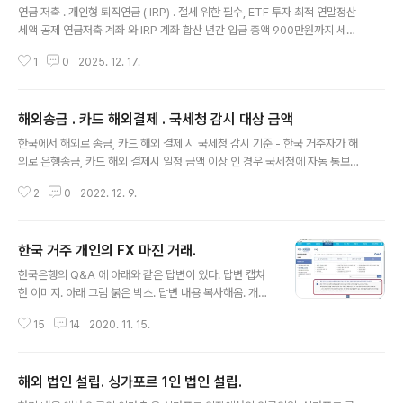
연금 저축 . 개인형 퇴직연금 ( IRP) . 절세 위한 필수, ETF 투자 최적 연말정산
세액 공제 연금저축 계좌 와 IRP 계좌 합산 년간 입금 총액 900만원까지 세액
공제 됨. 공제비율 : 연봉 5,500만원 이하 : 16.5% 연봉 5,500만원 이상 13.
1
0
2025. 12. 17.
2% - 이 사실 하나만으로도 매년 900만원 입금하면 매년 세액 공제액이 100
만원 이상이므로 당연히 하는 게 유리함. 통상 연금저축 계좌에 600만원. IRP
계좌에 300만원 매년 입금함을 최저 기본으로 생각하면 된다. 계좌 개설 가능
해외송금 . 카드 해외결제 . 국세청 감시 대상 금액
한 곳 : 개설한 계좌에서 ETF 투자 하려면 증권사(예 : 미래에셋증권 )에서 가입
글 내용
하는 게 유리. ETF 투자연금저축 , 퇴직연금(개인형 IRP) 계좌에서 ETF 매수하
한국에서 해외로 송금, 카드 해외 결제 시 국세청 감시 기준 - 한국 거주자가 해
고 장기 투자..
외로 은행송금, 카드 해외 결제시 일정 금액 이상 인 경우 국세청에 자동 통보된
다. - 모든 해외 송금/카드 해외결제 한 것이 불법이어서 국세청에 통보되는 것
2
0
2022. 12. 9.
은 아니며, 국세청에서 당사자를 감시대상으로 하여 이후 한국의 외환거래법 기
준 한도액을 초과한 경우 처벌 위한 사전 조치 이뤄지는 것. 참고. 한국 거주자
정의 . 아래 2개 중의 어느 하나면 한국 거주자로 취급됨. 1. 한국에 주소지 있는
한국 거주 개인의 FX 마진 거래.
개인 또는 법인. 2. 한국에 주소지 없어도 연속 183일 이상 한국 땅 내에 거주한
글 내용
개인. -- 183일은 1년 365 일 중 절반 365/2 = 182.5 로 정해진 수치임. 1회
한국은행의 Q&A 에 아래와 같은 답변이 있다. 답변 캡쳐
송금 에서 국세청 통보..
한 이미지. 아래 그림 붉은 박스. 답변 내용 복사해옴. 개인
거주자가 국내 투자중개업자를 통하여 외국 금융기관과 F
15
14
2020. 11. 15.
X마진거래를 하는 경우, 동 거래는 외국환업무취급기관을
거래상대방으로 하는 거래이기 때문에 신고 없이 가능 함
(외국환거래규정 제7-2조 제2호) - 그러나 개인 거주자가
해외 법인 설립. 싱가포르 1인 법인 설립.
외국환업무취급기관인 국내 투자중개업자를 통하지 않고
글 내용
외국 선물업자를 통해 FX마진거래를 하는 것은 허용되지