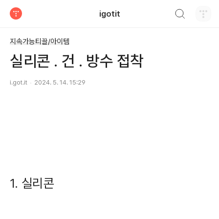
검색하기
igotit
티스토리
지속가능티끌/아이템
실리콘 . 건 . 방수 접착
i.got.it
2024. 5. 14. 15:29
1. 실리콘