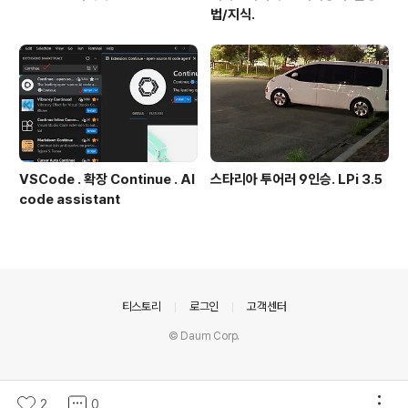
법/지식.
VSCode . 확장 Continue . AI
스타리아 투어러 9인승. LPi 3.5
code assistant
의안내
티스토리
로그인
고객센터
© Daum Corp.
2
0