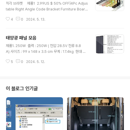
직각 브라켓 제품1 2.99US $ 50% OFF|4Pc Adjus
table Right Angle Code Bracket Furniture Board
Connector Metal L Shape Corner Brace Support
4
0
2024. 5. 13.
for HoldinSmarter Shopping, Better Living! Aliex
press.comwww.aliexpress.com 제품2 0.98US
$ 87% OFF|Stainless Steel 90 Degree Angle Br
태양광 패널 모음
acket Corner Brackets Joint Bracket Fastener F
글 내용
urniture Door Cabinet Screens WSmarter Shop
제품1. 250W 출력 : 250W ( 전압 28.5V 전류 8.8
ping, Better Living! Aliexpress.comwww...
A) 사이즈 : 99 x 148 x 3.5 cm 무게 : 17.4kg 현대 국
내산 250W 태양전지 솔라패널 판넬모듈 태양광 집열판C
5
0
2024. 5. 12.
OUPANGwww.coupang.com 제품2. 500W 출력 :
500W (전압 54V 전류 9.7A)사이즈 : 130 x 196 x 4 c
m 무게 : 26kg SCM 500W 태양전지 솔라패널 판넬모
듈 태양광 집열판COUPANGwww.coupang.com 제
품3. 48W전압 18V 전류 2.7A 이므로 출력전력은 48W
이 블로그 인기글
. 사이즈 : 63x54cm 두께 3mm 무게 : 정보 제공안
됨. 태양광패널 판넬 설치 솔라모듈 반 유연한 태양 전지
단결정 태양 전지 야외 태양 광COUPANGwww.c..