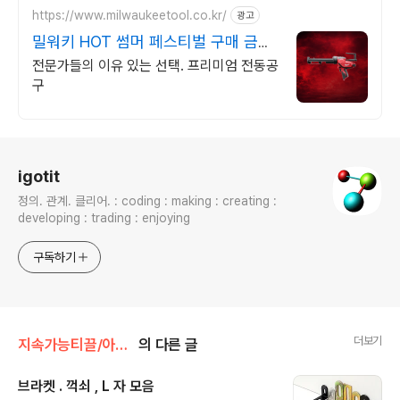
https://www.milwaukeetool.co.kr/
광고
밀워키 HOT 썸머 페스티벌 구매 금액
별 사은품 증정
전문가들의 이유 있는 선택. 프리미엄 전동공
구
로그 정보
igotit
정의. 관계. 클리어. : coding : making : creating :
developing : trading : enjoying
구독하기
더보기
지속가능티끌/아이템
의 다른 글
브라켓 . 꺽쇠 , L 자 모음
글 내용