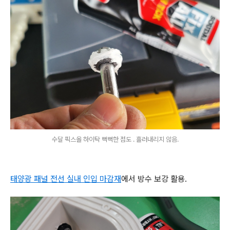
수달 픽스올 하이탁 뻑뻑한 점도 . 흘러내리지 않음.
태양광 패널 전선 실내 인입 마감재
에서 방수 보강 활용.