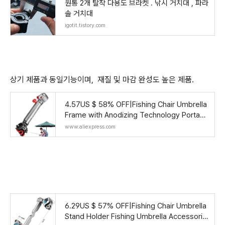
원통 2개 탈착 다용도 브라켓 . 낚시 거치대 , 파라
솔 거치대
igotit.tistory.com
상기 제품과 동일기능이며, 재질 및 마감 완성도 높은 제품.
4.57US $ 58% OFF|Fishing Chair Umbrella
Frame with Anodizing Technology Portabl
e Umbrella Holder Clamp Beach Fishing U
www.aliexpress.com
mbrella Mo
6.29US $ 57% OFF|Fishing Chair Umbrella
Stand Holder Fishing Umbrella Accessorie