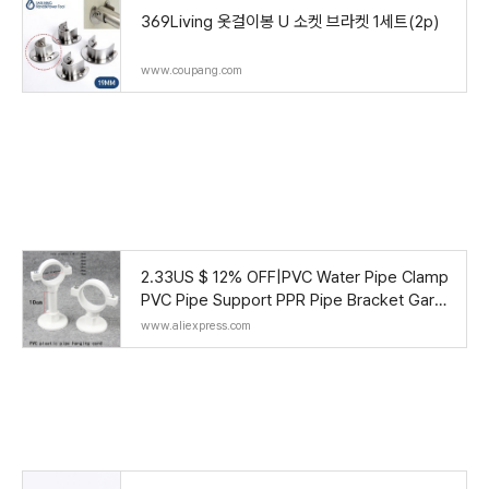
369Living 옷걸이봉 U 소켓 브라켓 1세트(2p)
www.coupang.com
2.33US $ 12% OFF|PVC Water Pipe Clamp
PVC Pipe Support PPR Pipe Bracket Gard
en Irrigation Connector Hard Tube Clamp
www.aliexpress.com
PVC Plastic