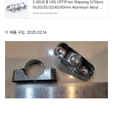
2.45US $ 14% OFF|Free Shipping 5/10pcs
16/20/25/32/40/50mm Aluminum Alloyl Off
-wall Code, Saddle Clip, Pipe Clamp, Pipe
www.aliexpress.com
Bracket,
이 제품 구입. 2025.02.16