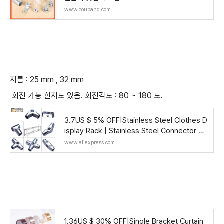
www.coupang.com
지름 : 25 mm , 32 mm
회전 가능 힌지도 있음. 회전각도 : 80 ~ 180 도.
3.7US $ 5% OFF|Stainless Steel Clothes D
isplay Rack | Stainless Steel Connector Fit
tings - Tube - Aliexpress
www.aliexpress.com
1.36US $ 30% OFF|Single Bracket Curtain