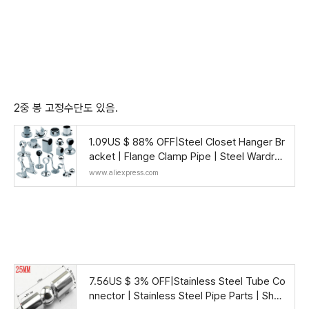
2중 봉 고정수단도 있음.
1.09US $ 88% OFF|Steel Closet Hanger Br
acket | Flange Clamp Pipe | Steel Wardro
be Accessories - 2pcs - Aliexpress
www.aliexpress.com
7.56US $ 3% OFF|Stainless Steel Tube Co
nnector | Stainless Steel Pipe Parts | Sho