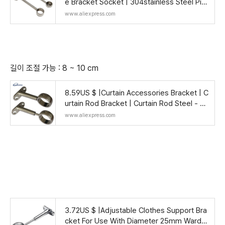
e Bracket Socket | 304stainless Steel Pip
e Flange Bracket - Brackets - Aliexpress
www.aliexpress.com
길이 조절 가능 : 8 ~ 10 cm
8.59US $ |Curtain Accessories Bracket | C
urtain Rod Bracket | Curtain Rod Steel - 2
Pcs D25mm - Aliexpress
www.aliexpress.com
3.72US $ |Adjustable Clothes Support Bra
cket For Use With Diameter 25mm Wardro