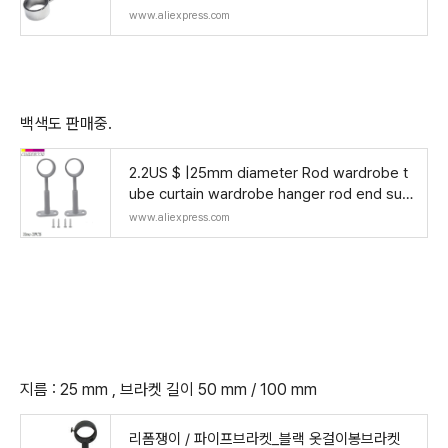
be Rail / Pipe 1PC 25mm Adjustable Diam
www.aliexpress.com
eter 25mm A
백색도 판매중.
2.2US $ |25mm diameter Rod wardrobe t
ube curtain wardrobe hanger rod end sup
port rack zinc alloy|Furniture Accessories|
www.aliexpress.com
- AliE
지름 : 25 mm , 브라켓 길이 50 mm / 100 mm
리폼쟁이 / 파이프브라켓_블랙 옷걸이봉브라켓