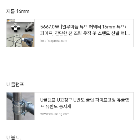
지름 16mm
5667.0₩ |알루미늄 튜브 커넥터 16mm 튜브/
파이프, 간단한 천 조립 옷장 꽃 스탠드 신발 랙|P
ipe Fittin
ko.aliexpress.com
U 클램프
U클램프 U고정구 U반도 클립 파이프고정 유클램
프 유반도 농자재
www.coupang.com
U 볼트.