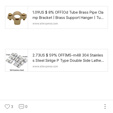
1.09US $ 8% OFF|Od Tube Brass Pipe Cla
mp Bracket | Brass Support Hanger | Tub
e Clamp Support - 15 22 28 - Aliexpress
www.aliexpress.com
2.73US $ 59% OFF|M5-m48 304 Stainles
s Steel Sinlge P Type Double Side Lathed
og Conduit Tube Hose Pipe Fixed Mountin
www.aliexpress.com
g Bracket Sad
3
0
지름 : 25 mm