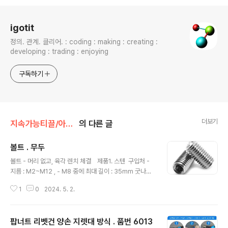
로그 정보
igotit
정의. 관계. 클리어. : coding : making : creating :
developing : trading : enjoying
구독하기
더보기
지속가능티끌/아이템
의 다른 글
볼트 . 무두
글 내용
볼트 - 머리 없고, 육각 렌치 체결 제품1. 스텐 구입처 -
지름 : M2~M12 , - M8 중에 최대 길이 : 35mm 굿나잇
몰 스텐 무두 렌치 볼트 m2.5 m3 m4 m5 m6 m8 m10
1
0
2024. 5. 2.
m12 낱개 소량 개당 판매COUPANGwww.coupang.c
om 제품2. SCM 철 구입처- 지름 : M2~M12 - M8 중
에 최대 길이 : 50mm 굿나잇몰 SCM 무두렌치볼트 육각
팝너트 리벳건 양손 지렛대 방식 . 품번 6013
고장력 열처리 철 착색 m2 m2.5 m3 m4 m5 m6 m8
글 내용