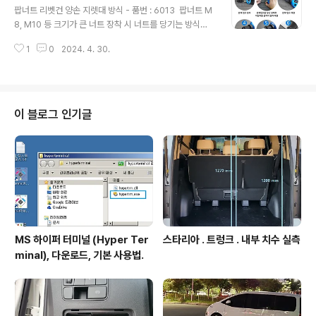
m10 m12 개당 소량 낱개COUPANGwww.coupang.c
팝너트 리벳건 양손 지렛대 방식 - 품번 : 6013 팝너트 M
om 첫 등록 : 2024.05.02최종 수정 : 단축 주소 : http
8, M10 등 크기가 큰 너트 장착 시 너트를 당기는 방식이
s://igotit.tistory.com/5465
작업 결과 품질이 더 양호함. 비교 : 1. 회전력 기반 압착 방
1
0
2024. 4. 30.
식의 툴 (예 : https://igotit.tistory.com/4573 )은 너
트가 헛도는 경우가 생길 수 있는 반면, 본 공구는 너트를
당기는 방식 이어서 일관된 압착 가능. 2. 회전력 기반 압
착 방식에서는 너트가 어느 정도 길이만큼 압착되었는지
가늠하기 애매하나, 본 공구는 압착된 길이 확인 가능. 구
이 블로그 인기글
입처 팝너트 건 리벳건 리벳기 리베트 너트 어댑터COUP
ANGwww.coupang.com 활용예 - 길이 긴 잭너트
작업 가능 . 상세 보기 : https://igotit...
MS 하이퍼 터미널 (Hyper Ter
스타리아 . 트렁크 . 내부 치수 실측
minal), 다운로드, 기본 사용법.