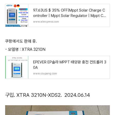
97.63US $ 35% OFF|Mppt Solar Charge C
ontroller | Mppt Solar Regulator | Mppt Co
ntroller 12v - Epever - Aliexpress
www.aliexpress.com
쿠팡에서도 판매 중.
- 모델명 : XTRA 3210N
EPEVER EP솔라 MPPT 태양광 충전 컨트롤러 3
0A
www.coupang.com
구입. XTRA 3210N-XDS2. 2024.06.14