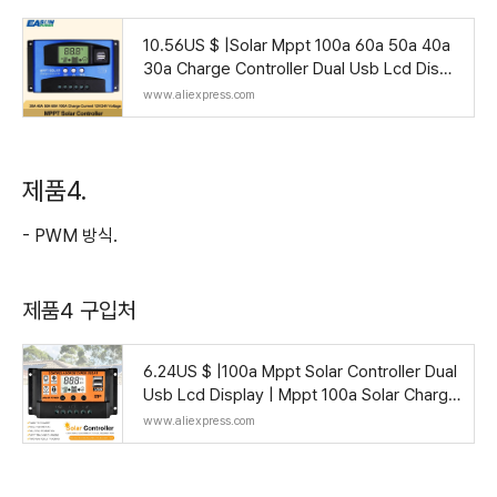
10.56US $ |Solar Mppt 100a 60a 50a 40a
30a Charge Controller Dual Usb Lcd Displ
ay 12v 24v Solar Cell Panel Charger Regul
www.aliexpress.com
ator Wit
제품4.
- PWM 방식.
제품4 구입처
6.24US $ |100a Mppt Solar Controller Dual
Usb Lcd Display | Mppt 100a Solar Charge
Controller - Solar Controllers - Aliexpress
www.aliexpress.com