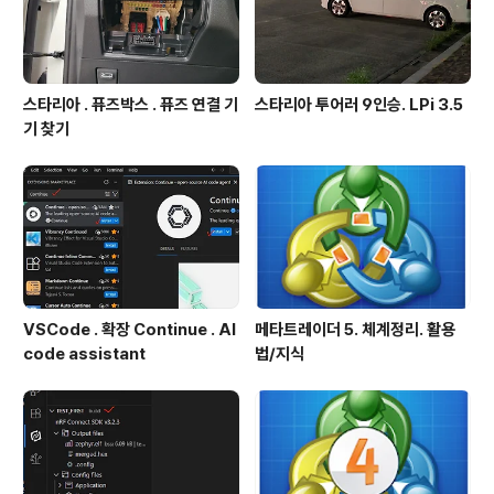
스타리아 . 퓨즈박스 . 퓨즈 연결 기
스타리아 투어러 9인승. LPi 3.5
기 찾기
VSCode . 확장 Continue . AI
메타트레이더 5. 체계정리. 활용
code assistant
법/지식