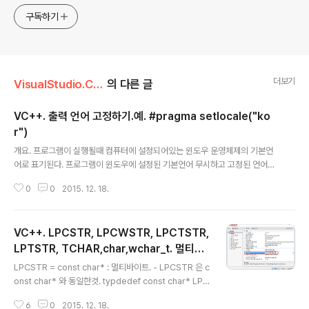
구독하기
더보기
VisualStudio.C++.C#/코딩팁,함수활용,단편
의 다른 글
VC++. 출력 언어 고정하기.예. #pragma setlocale("ko
r")
글 내용
개요. 프로그램이 실행될때 컴퓨터에 설정되어있는 윈도우 운영체제의 기본언
어로 표기된다. 프로그램이 윈도우에 설정된 기본언어 무시하고 고정된 언어로
표시되게 하려면 코드에 아래 구문 추가한다. 예 : 한국어 #pragma setlocal
0
0
2015. 12. 18.
e("kor") ///504.
VC++. LPCSTR, LPCWSTR, LPCTSTR,
LPTSTR, TCHAR,char,wchar_t. 멀티바
글 내용
이트, 유니코드.
LPCSTR = const char* : 멀티바이트. - LPCSTR 은 c
onst char* 와 동일한것. typdedef const char* LPC
STR ; 로 되어있음. - 용어의미 : LP (Pointer ), C (cons
6
0
2015. 12. 18.
tant) STR (string). LPCWSTR = const wchar_t* :