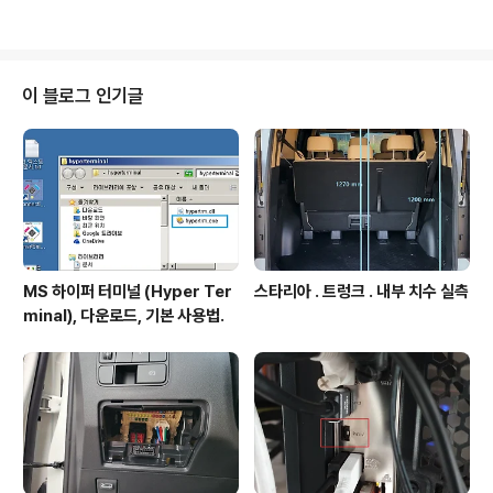
유니코드. - LPCWSTR 은 const wchar_t* 와 동일한
것. typedef const wchar_t* LPCWSTR; 로 되어있
음. - 용어의미 : LP(Pointer), C (constant), WSTR (w
ide string). LPCTSTR : 프로젝트 환경설정(문자집합
이 블로그 인기글
설정)에 따라 LPCSTR 혹은 LPCWSTR 로 처리됨. - 용
어의미 : LP (Pointer), C (..
MS 하이퍼 터미널 (Hyper Ter
스타리아 . 트렁크 . 내부 치수 실측
minal), 다운로드, 기본 사용법.