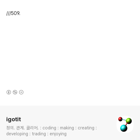
///509.
(새창열림)
로그 정보
igotit
정의. 관계. 클리어. : coding : making : creating :
developing : trading : enjoying