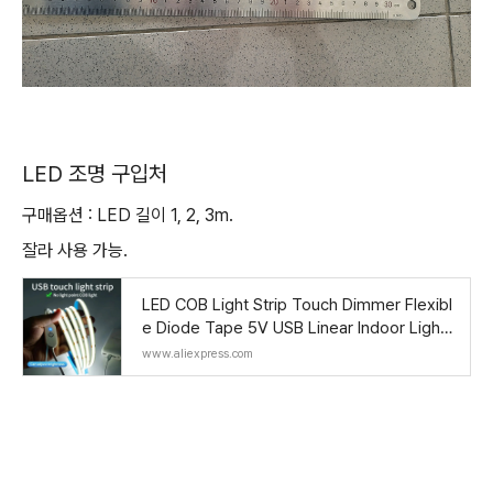
LED 조명 구입처
구매옵션 : LED 길이 1, 2, 3m.
잘라 사용 가능.
LED COB Light Strip Touch Dimmer Flexibl
e Diode Tape 5V USB Linear Indoor Lighti
ng Lamp Room DIY TV Mirror Backlight Wa
www.aliexpress.com
ll Decor