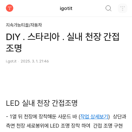
검색하기
igotit
티스토리
지속가능티끌/자동차
DIY . 스타리아 . 실내 천장 간접
조명
i.got.it
2025. 3. 1. 21:46
LED 실내 천장 간접조명
- 1열 뒤 천장에 장착해둔 사운드 바 (
작업 상세보기
) 상단과
측면 천장 세로봉위에 LED 조명 장착 하여 간접 조명 구현