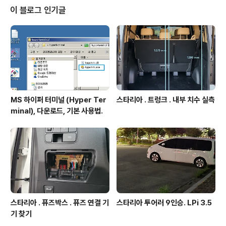
m, 460mm x 50mm 로 자르고 나사못으로 모니터 거치
이 블로그 인기글
대에 고정 합판에 접이식 철제선반 고정 - 철제 선반에 홀
가공하고, 나사못으로 합판에 고정 뒷면 선반 내린 상태 거
치대 펼친 상태 차량 장착 - 트렁크 측에 만들어둔 튼튼한
수직봉..
MS 하이퍼 터미널 (Hyper Ter
스타리아 . 트렁크 . 내부 치수 실측
minal), 다운로드, 기본 사용법.
스타리아 . 퓨즈박스 . 퓨즈 연결 기
스타리아 투어러 9인승. LPi 3.5
기 찾기