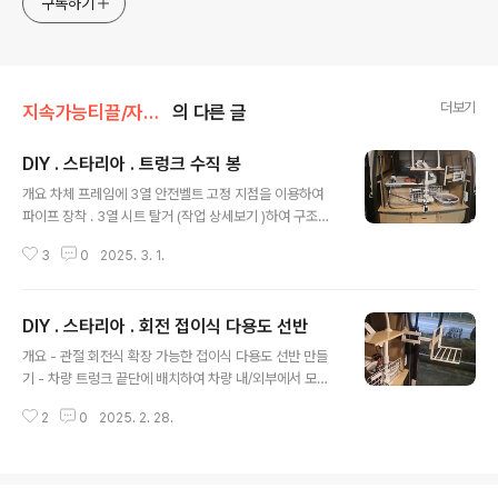
구독하기
더보기
지속가능티끌/자동차
의 다른 글
DIY . 스타리아 . 트렁크 수직 봉
글 내용
개요 차체 프레임에 3열 안전벨트 고정 지점을 이용하여
파이프 장착 . 3열 시트 탈거 (작업 상세보기 )하여 구조변
경 하였기에 3열 안전벨트도 필요없어 탈거(작업 상세보
3
0
2025. 3. 1.
기)하였고 탈거된 부속 활용하여 추가 브라켓 활용하여 파
이프 장착 작업 상세 꺽쇠 구멍 확장 - 꺽쇠의 원래 있던 슬
롯 구멍 마지막 부분을 지름 11mm 로 확장하여 안전 벨트
DIY . 스타리아 . 회전 접이식 다용도 선반
볼트 관통 되게 한다. 꺽쇠에 안전벨트 볼트 장착 - L꺽쇠
글 내용
에에 부착한 고리 걸이 처럼 생긴 것은 순정 안전 벨트 부품
개요 - 관절 회전식 확장 가능한 접이식 다용도 선반 만들
이며, 고리 걸이 용도로 활용가능하여 부착해둠. 뒷부분 차
기 - 차량 트렁크 끝단에 배치하여 차량 내/외부에서 모두
량 원래 고정 부위에 볼트로 고정 파이프 브라켓도 볼트로
활용 가능 제작 방법 상세 - 벽고정형 모니터 거치대를 원
고정하고 원통 고정 하단에는 파이프에 원래 있던 돌기 외
2
0
2025. 2. 28.
통에 고정하기위하여 원통 고정 브라켓 장착한다. - 원통고
경만큼 구멍내고 끼운다. 파이프 돌기 부분은 쇠톱으로..
정 브라켓의 볼트와 모니터 거치대의 구멍크기가 맞아서
별도 홀 가공하지 않아도 됨. 모니터 거치대의 VESA 거치
부 분리 합판을 거치대에 고정 - 자작 나무 합판 두께 15m