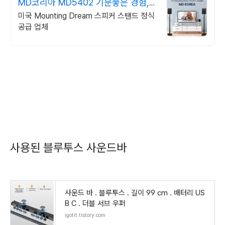
MD코리아 MD5402 기분좋은 경험,
행복한 소리
미국 Mounting Dream 스피커 스탠드 정식
공급 업체
사용된 블루투스 사운드바
사운드 바 . 블루투스 . 길이 99 cm . 배터리 US
B C . 더블 서브 우퍼
igotit.tistory.com