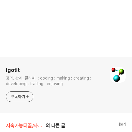
로그 정보
igotit
정의. 관계. 클리어. : coding : making : creating :
developing : trading : enjoying
구독하기
더보기
지속가능티끌/자동차
의 다른 글