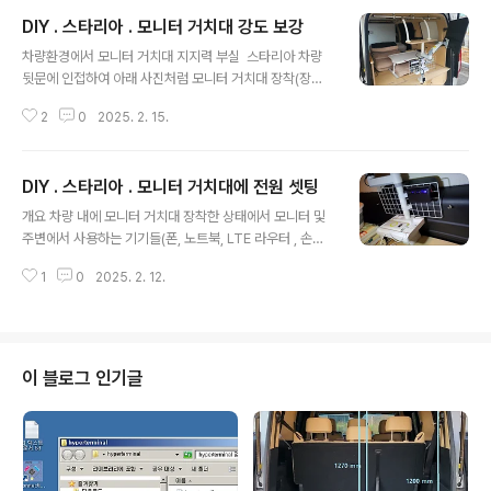
DIY . 스타리아 . 모니터 거치대 강도 보강
글 내용
차량환경에서 모니터 거치대 지지력 부실 스타리아 차량
뒷문에 인접하여 아래 사진처럼 모니터 거치대 장착(장착
과정 상세보기 : https://igotit.tistory.com/5933 )했는
2
0
2025. 2. 15.
데, 정차 중 에는 거치대가 충분한 강도로 안정 지지 가능하
다. 그러나 차량 주행중 필연 급정차, 과속 방지턱 등에 의
하여 거치봉에 작용하는 힘이 매우 크게 작용하여 안정적
DIY . 스타리아 . 모니터 거치대에 전원 셋팅
거치 역할로는 부족하다. 이 문제 해결 위하여 거치대 강도
글 내용
보강 한다. 모니터 거치대 강도 보강 작업 상세 트렁크
개요 차량 내에 모니터 거치대 장착한 상태에서 모니터 및
천장 가로봉 강도 향상 - 차량 천장 철골에 마련해 둔 지름
주변에서 사용하는 기기들(폰, 노트북, LTE 라우터 , 손전
8mm (M8 규격) 암나사 3군데 (작업 방법 상세보기 : htt
등, 보조배터리 등 )에 전원공급 위한 작업들 작업1. 모니터
ps://igotit.tistory.com/5401 )를 이용하여 모니터 거
1
0
2025. 2. 12.
및 기타 USB 전원 공급 위한 차량용 멀티 시거소켓 충전
치대 지지력 증가..
기 이용 작업2. 차량 충전기 거치 수단으로 네트망 이용
작업3. 차량 충전기 전원 공급용 배선 작업 차량용 멀티
소켓, 충전기 - 아래 제품 사용하기로 함. 구입처 구매옵션
에서 USB-C 지원되는것 선택. Anchtek 180W Car Ci
이 블로그 인기글
garette Lighter Splitter Fast Charger QC3.0 12/
24V 4 Ports Auto USB Charging Socket Adapter
with Switch - AliSmarter Shop..