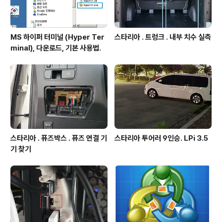
MS 하이퍼 터미널 (Hyper Ter
스타리아 . 트렁크 . 내부 치수 실측
minal), 다운로드, 기본 사용법.
스타리아 . 퓨즈박스 . 퓨즈 연결 기
스타리아 투어러 9인승. LPi 3.5
기 찾기