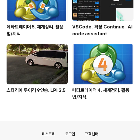
메타트레이더 5. 체계정리. 활용
VSCode . 확장 Continue . AI
법/지식
code assistant
스타리아 투어러 9인승. LPi 3.5
메타트레이더 4. 체계정리. 활용
법/지식.
의안내
티스토리
로그인
고객센터