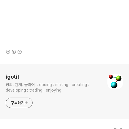
(새창열림)
로그 정보
igotit
정의. 관계. 클리어. : coding : making : creating :
developing : trading : enjoying
구독하기