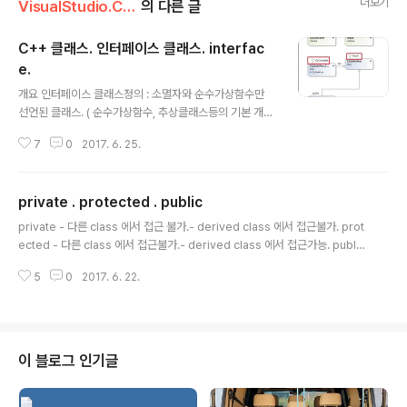
더보기
VisualStudio.C++.C#/코딩팁,함수활용,단편
의 다른 글
C++ 클래스. 인터페이스 클래스. interfac
e.
글 내용
개요 인터페이스 클래스정의 : 소멸자와 순수가상함수만
선언된 클래스. ( 순수가상함수, 추상클래스등의 기본 개념
보기 -> http://igotit.tistory.com/1325 ) 인터페이스
7
0
2017. 6. 25.
클래스 예. class ImyClass { public: virtual ~myCla
ss() ; //소멸자. 꼭 선언하지 않아도 됨. virtual void my
Func1() = 0 ; // 순수가상함수. virtual void myFunc2
private . protected . public
() = 0 ; // 순수가상함수.}; 동영상. - 클래스위저드로 클래
글 내용
스 자동생성하여 생성자 제거하고 순수가상함수만 추가하
private - 다른 class 에서 접근 불가.- derived class 에서 접근불가. prot
면된다. Visual C++ 에서 제공되는 interface 자료형. V
ected - 다른 class 에서 접근불가.- derived class 에서 접근가능. public
isual C++ 에서는 인터페이스 클래스 용도로 사용하기 위
- 모든 class 에서 접근가능. ///1324.
한 interface 자료..
5
0
2017. 6. 22.
이 블로그 인기글