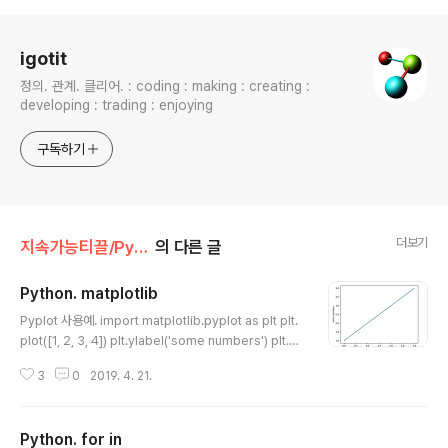
로그 정보
igotit
정의. 관계. 클리어. : coding : making : creating :
developing : trading : enjoying
구독하기
더보기
지속가능티끌/Python
의 다른 글
Python. matplotlib
글 내용
Pyplot 사용예. import matplotlib.pyplot as plt plt.
plot([1, 2, 3, 4]) plt.ylabel('some numbers') plt.sh
ow() 결과 Pyplot상세 설명 사이트 : https://matplotli
3
0
2019. 4. 21.
b.org/tutorials/introductory/pyplot.html Pyplot t
utorial — Matplotlib 3.0.3 documentation The te
xt() command can be used to add text in an arbit
Python. for in
rary location, and the xlabel(), ylabel() and title()