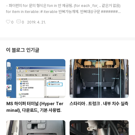
글 내용
are used to add text in the indicated locations (s
- 파이썬의 for 문의 형식은 fon in 만 제공됨. (for each , for, .. 같은거 없음)
ee Text..
for item in iterable: # iterable 반복가능개체. 반복대상구문 ########
###### 예 myArr = [1,2,3,4,5,6] for i in myArr: print(i) 실행결과 1 2 3
0
0
2019. 4. 21.
4 5 6 ############## for i in range(0,3): #0부터 3개의미 즉, 0,1,2
print(i) 실행결과 0 1 2 첫등록 : 2019년 4월 21일 최종수정 : 본 글 단축주소
: https://igotit.tistory.com/2125
이 블로그 인기글
MS 하이퍼 터미널 (Hyper Ter
스타리아 . 트렁크 . 내부 치수 실측
minal), 다운로드, 기본 사용법.