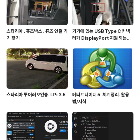
스타리아 . 퓨즈박스 . 퓨즈 연결 기
기기에 있는 USB Type C 커넥
기 찾기
터가 DisplayPort 지원 되는지
확인방법
스타리아 투어러 9인승. LPi 3.5
메타트레이더 5. 체계정리. 활용
법/지식