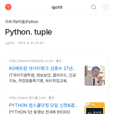
검색하기
igotit
티스토리
지속가능티끌/Python
Python. tuple
i.got.it
2019. 4. 21. 21:49
http://www.hrditbank.co.kr
광고
KG에듀원 아이티뱅크 김종수 27년경
력전문가 IT취업상담
IT국비지원학원, 정보보안, 클라우드, 인공
지능, 취업맞춤특기병, 국비취업교육.
http://www.컴스쿨.com
광고
PYTHON 컴스쿨닷컴 당일 신청&결제
시 기프티콘!
PYTHON 1년 동영상 전과목 89,000