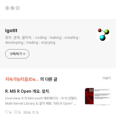
(새창열림)
로그 정보
igotit
정의. 관계. 클리어. : coding : making : creating :
developing : trading : enjoying
구독하기
더보기
지속가능티끌/Data.Math.Phys
의 다른 글
R. MS R Open 개요. 설치.
글 내용
Overview. R 의 Microsoft 배포패키지. - R 외 인텔의
Math Kernel Library 도 같이 배포. "MS R Open" 사
이트 : https://mran.revolutionanalytics.com/rro/
6
0
2016. 11. 5.
연관정보. Visual Studio 에서 R 작업하기 위한 "R Tool