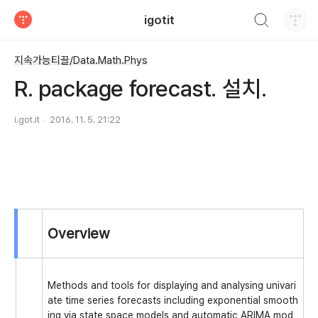
검색하기
igotit
티스토리
지속가능티끌/Data.Math.Phys
R. package forecast. 설치.
i.got.it
2016. 11. 5. 21:22
Overview
Methods and tools for displaying and analysing univari
ate time series forecasts including exponential smooth
ing via state space models and automatic ARIMA mod