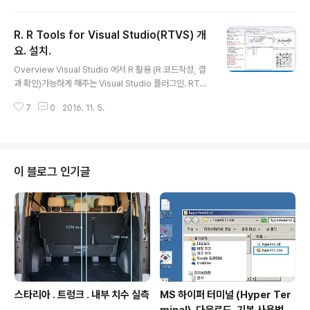
s for Visual Studio" -> http://igotit.tistory.com/10
48 Microsoft R Open 설치. 설치 버전 : 3.3.1. 현재(20
R. R Tools for Visual Studio(RTVS) 개
16년 11월 5일) 최신버전.설치파일 다운로드 주소 : http
s://mran.revolutionanalytics.com/download/ 설치
요. 설치.
글 내용
첫화면. Inte,의 Math Kernel Library도 설치한다는 창
Overview Visual Studio 에서 R 활용 (R 코드작성, 결
이다. 설치완료화면...
과 확인)가능하게 해주는 Visual Studio 플러그인. RTV
S : R Tools for Visual Studio. RTVS 로 사용가능한 R
7
0
2016. 11. 5.
배포패키지. 1. CRAN R2. Microsoft R Open : 설치하
기 3. Microsoft R Server. Visual Studio 에서 R Too
ls 활용방식 개념 이해 동영상. RTVS Preview. RTVS
설치. 사전 요구사항. 1. 64bit 운영체제에서만 사용가능.
2. Visual Studio Community 2015 update 3 이상
이 블로그 인기글
설치되어있어야 함. 설치파일 다운로드 주소 : https://ww
w.visualstudio.com/ko/vs/rtvs/ 위..
스타리아 . 트렁크 . 내부 치수 실측
MS 하이퍼 터미널 (Hyper Ter