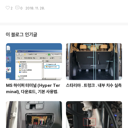
자 정의 소스 경로 추가 방법. 상황예. 1. 프로젝트 폴더에
2
0
2018. 11. 28.
사용자 추가한 LXSL 폴더가 있고 하위에 LXSL_SET0, 1,
2 .. 등의 폴더 있는 구조. 2. 상기1의 폴더에도 소스가 있음
을 SW4STM32 에서 설정하는 것. 3. 메인폴더인 LXSL
만 추가하면 하위 폴더는 컴파이일시 자동포함된다. 결론
적으로 아래 그림 처럼 프로젝트 속성에서 Source Locat
이 블로그 인기글
ion 이라는 곳에 LXSL 경로 추가되면된다. 동영상. - 상기
상황예의 설정과정을 보이고 있다. ///1929
MS 하이퍼 터미널 (Hyper Ter
스타리아 . 트렁크 . 내부 치수 실측
minal), 다운로드, 기본 사용법.