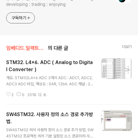
developing : trading : enjoying
구독하기
더보기
임베디드.일렉트로닉스/STM32
의 다른 글
STM32. L4x6. ADC ( Analog to Digita
l Converter )
글 내용
개요. STM32L4x6 ADC 3개의 ADC : ADC1, ADC2,
ADC3 ADC 타입, 해상도 : SAR, 12bit. ADC 채널 : 20
multiplexed channels. 특징들. • High-performanc
2
0
2018. 12. 8.
e features – Up to 3 ADCs, out of which two of th
em can operate in dual mode: ADC1 is connecte
d to 16 external channels + 3 internal channels
SW4STM32. 사용자 정의 소스 경로 추가방
ADC2 is connected to 16 external channels + 2 i
nternal channels ADC3 is connected to 12 exter
법.
글 내용
nal channels + 4 internal channels –..
SW4STM32 에서 사용자 정의 소스 경로 추가 방법. SW
4STM32 프로젝트 에서 기본 설정된 소스 경로외에 사용