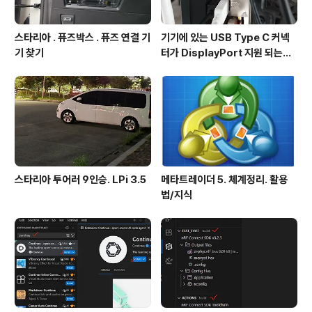
스타리아 . 퓨즈박스 . 퓨즈 연결 기
기기에 있는 USB Type C 커넥
기 찾기
터가 DisplayPort 지원 되는지
확인방법
스타리아 투어러 9인승. LPi 3.5
메타트레이더 5. 체계정리. 활용
법/지식