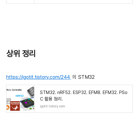
상위 정리
https://igotit.tistory.com/244
의 STM32
STM32. nRF52. ESP32. EFM8. EFM32. PSo
C 활용 정리.
igotit.tistory.com