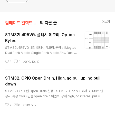
더보기
임베디드.일렉트로닉스/STM32
의 다른 글
STM32L4R5VG. 플래시 메모리. Option
Bytes.
글 내용
STM32L4R5VG 내장 플래시 메모리. 용량 : 1Mbytes
Dual Bank Mode, Single Bank Mode 가능. Dual Ba
nk Mode 로 설정된 경우에는 dual boot mode 가능.
3
0
2019. 10. 12.
Dual Bank Mode - DB1M bit 을 1로 하면 Dual Bank
Mode 로 됨. - page size : 4kbyte (정확하게는 409
6bytes) - total pages : 각 Bank 당 128개 페이지. - r
STM32. GPIO Open Drain, High, no pull up, no pull
ead width : 72 bits (= 64bits + 8 ECC bits) - eras
e : Bank2 지우기 할려면 Bank2 의 page 번호가 프로
down
글 내용
그래밍되어야 함. Single Bank Mode - DB1M bit 을 0
STM32 GPIO 핀 Open Drain 설정 - STM32CubeMX 에서 STM32 설
으로 하면 Single Bank Mo..
정시, 특정 GPIO 핀을 open drain 이면서, 상태 high, no internal pull up,
no internal pull down 설정하기. 초기상태 Low 보다는 High 로 해야 핀에
2
0
2019. 9. 25.
연결되는것의 상태가 무엇이든 안전함. - open drain 은 핀 설정을 output 으
로 했을때 open drain 설정가능하며 input 으로 했을때는 opne drain 설정