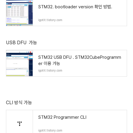
STM32. bootloader version 확인 방법.
igotit.tistory.com
USB DFU 가능
STM32 USB DFU . STM32CubeProgramm
er 이용 가능
igotit.tistory.com
CLI 방식 가능
STM32 Programmer CLI
igotit.tistory.com