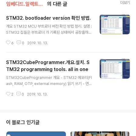
더보기
임베디드.일렉트로닉스/STM32
의 다른 글
STM32. bootloader version 확인 방법.
글 내용
개요 STM32 MCU 부트로더 버전 확인 방법 정리. 설명 :
STM32 칩들은 부트로더 가 기록된 상태에서 공장출하된
다. 그런데 부트로더도 S/W의 일종이며 오류 있는 경우 신
6
0
2019. 10. 13.
규 버전이 적용 된 칩이 생산된다. 즉 부트로더 버전에 따라
서는 심각한 오류 있는 것도 있다. 본인 개발중인 STM32
칩의 부트로더 기능이 비정상 작동을 보일때 버전부터 확
STM32CubeProgrammer.개요.설치. S
인해봐야 함. STM32. bootloader version 확인 방법.
단계1. STM32 칩의 부트로더 버전 기록된 메모리 주소
TM32 programming tools. all in one
글 내용
알아내기 STM32 의 부트로더 버전 정보는 플레시 메모
STM32CubeProgrammer 개요 - STM32 메모리(Fl
리의 지정된 특정 주소에 기록되어있다. STM32 칩 별로
ash, RAM, OTP, external memory) 읽기 쓰기 - 연결
부트로더 버전이 기록된 주소는 다르며 제조사에서 배포한
수단 - - ST-LINK/V2 ( JTAG, SWD ) - - bootloade
문서 AN2606 의 페이지 25 부터 보이는 테이블에서 ..
2
0
2019. 10. 13.
r (UART, USB DFU, I2C, SPI , CAN )- STM32WB
시리즈 칩 의 OTA programming - STM32 모든 칩에
서 사용가능. - - (비교 : ST-Link utility S/W 는 일부 칩
에서만 사용가능 예 STM32L4 에서는 사용가능하나 ST
M32L4+ 에서는 사용불가) STM32CubeProgramm
이 블로그 인기글
er 다운로드 , 설치 설치파일 다운로드 주소 : https://ww
w.st.com/en/development-tools/stm32cube..