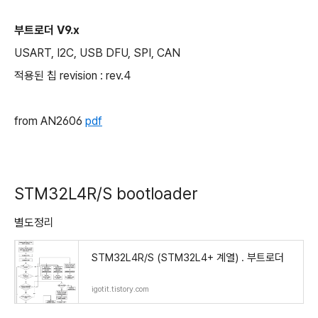
부트로더 V9.x
USART, I2C, USB DFU, SPI, CAN
적용된 칩 revision : rev.4
from AN2606
pdf
STM32L4R/S bootloader
별도정리
STM32L4R/S (STM32L4+ 계열) . 부트로더
igotit.tistory.com