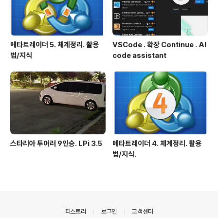
메타트레이더 5. 체계정리. 활용
VSCode . 확장 Continue . AI
법/지식
code assistant
스타리아 투어러 9인승. LPi 3.5
메타트레이더 4. 체계정리. 활용
법/지식.
의안내
티스토리
로그인
고객센터