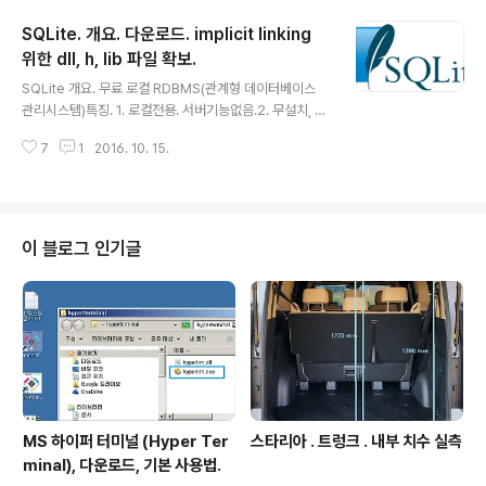
HT, FULL OUTTER JOINS 지원하지 못하기 때문에
SQLite. 개요. 다운로드. implicit linking
(상세보기 -> http://igotit.tistory.com/1022 ) , 아래
와 같은예(MSSQL Server로 만든 뷰) VIEW는 생성하지
위한 dll, h, lib 파일 확보.
글 내용
못한다. ///1021
SQLite 개요. 무료 로컬 RDBMS(관계형 데이터베이스
관리시스템)특징. 1. 로컬전용. 서버기능없음.2. 무설치, D
B관련 단 1개의 파일.- 응용프로그램에서 도입편리.- SQL
7
1
2016. 10. 15.
ite 포함된 응용프로그램 배포편리.- DB백업등 관리편리.
3. 메모리 DB 지원.- 고속 실시간 처리시 유용.4. DB 최대
크기한계 2TByte.5. 지원 OS: 윈도우, 안드로이드, 리눅
스.웹사이트 : http://sqlite.org/ SQLite 다운로드, DLL
Implicit Linking 위한 파일 3개 확보. 처리사항 개요. SQ
이 블로그 인기글
Lite 를 응용프로젝트에서 DLL 형식으로 활용시 Implicit
Linking 방식(상세 : http://igotit.tistory.com/471 ) 으
로 DLL 사용..
MS 하이퍼 터미널 (Hyper Ter
스타리아 . 트렁크 . 내부 치수 실측
minal), 다운로드, 기본 사용법.