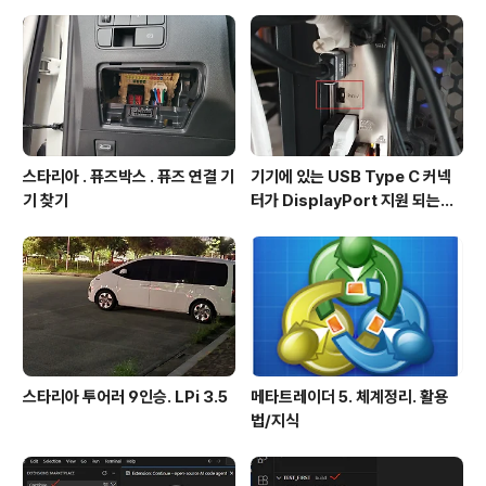
스타리아 . 퓨즈박스 . 퓨즈 연결 기
기기에 있는 USB Type C 커넥
기 찾기
터가 DisplayPort 지원 되는지
확인방법
스타리아 투어러 9인승. LPi 3.5
메타트레이더 5. 체계정리. 활용
법/지식