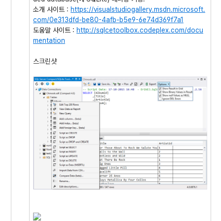
소개 사이트 :
https://visualstudiogallery.msdn.microsoft.
com/0e313dfd-be80-4afb-b5e9-6e74d369f7a1
도움말 사이트 :
http://sqlcetoolbox.codeplex.com/docu
mentation
스크린샷