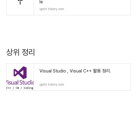
le
igotit.tistory.com
상위 정리
Visual Studio , Visual C++ 활용 정리.
igotit.tistory.com