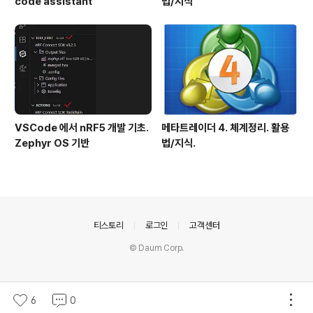
code assistant
법/지식
VSCode 에서 nRF5 개발 기초.
메타트레이더 4. 체계정리. 활용
Zephyr OS 기반
법/지식.
의안내
티스토리
로그인
고객센터
© Daum Corp.
6
0