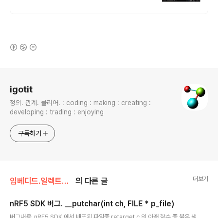
(새창열림)
로그 정보
igotit
정의. 관계. 클리어. : coding : making : creating :
developing : trading : enjoying
구독하기
더보기
임베디드.일렉트로닉스/nRF52
의 다른 글
nRF5 SDK 버그. __putchar(int ch, FILE * p_file)
글 내용
버그내용. nRF5 SDK 에서 배포된 파일중 retarget.c 의 아래 함수 중 붉은 색