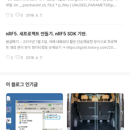
부분. int __putchar(int ch, FILE * p_file) { UNUSED_PARAMETER(p_fi
le); UNUSED_VARIABLE(app_uart_put((uint8_t)ch)); return ch; } 해결
2
0
2018. 6. 7.
책. 함수인자를 아래 파랑색 부분처럼 변경. int __putchar(int ch, __printf_t
ag_ptr p_file){ UNUSED_PARAMETER(p_file); UNUSED_VARIABLE
(app_uart_put((uint8_t)ch)); return ch; } 본 글 포함된 상위 정리글 http
nRF5. 새프로젝트 만들기. nRF5 SDK 기반.
s://igotit.tistory.com/244 의 nRF5 첫등록 : 201..
글 내용
본글폐기. - 2019년 1월 5일. 아래 내용보다 훨씬 단순명료한 방식으로 프로젝
트 생성 관리 방식 정리되었음 상세보기 -> https://igotit.tistory.com/202
1 신규 프로젝트 명 예: D1F123 - 본 프로젝트는 nRF5 SDK 의 example 로
2
0
2018. 6. 7.
제공되는 ble_app_multilink_central 을 프로젝트 시작점으로 하는 예. 단계
1. 폴더 WORK_MultiNRF5 하위에 신규 폴더 D1F123 생성. 단계2. D1F123
하위에 nRF5 SDK 전체 폴더 복사. 단계3. 상기 단계2의 SDK 중에서 본 프로
젝트에서 활용하는것외 삭제. 동영상1.새 프로젝트 만들기 처리. 단계1,2,3. 동
영상2 SEGGER Embedded Studio 용 프로젝트 명을 D1F123 ..
이 블로그 인기글