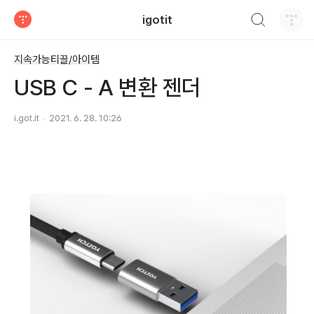
검색하기
igotit
티스토리
지속가능티끌/아이템
USB C - A 변환 젠더
i.got.it
2021. 6. 28. 10:26