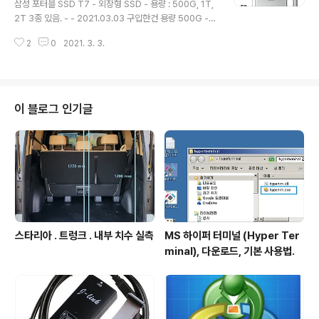
삼성 포터블 SSD T7 - 외장형 SSD - 용량 : 500G, 1T,
0 Smarter Shopping, Better Living! Aliexpress.
2T 3종 있음. - - 2021.03.03 구입한건 용량 500G -
c..
USB 3.2 - 사이즈 : 85 x 57 x 8 mm, 무게 : 58g - 지
2
0
2021. 3. 3.
문인식보안. 지문센서 : 아래 제품이미지에서 사각형 부분.
구입처 - 용량 : 500Gbyte - 색상 : 실버, 검정중 실버 선
택했음. 삼성전자 포터블 외장SSD T7 Touch 500GB
COUPANG www.coupang.com 포장 - 크기비교 : 갤
럭시노트20 구성품 - USB 케이블 2개 . 한쪽은 USB-C
이 블로그 인기글
타입 동일하고 반대쪽은 PC 연결가능한 USB-A 타입과
USB-C 로 되어있음. - 케이블 길이 : 45cm USB-C 케
이블로 스마트폰에도 연결가능. PC 연결시 ..
스타리아 . 트렁크 . 내부 치수 실측
MS 하이퍼 터미널 (Hyper Ter
minal), 다운로드, 기본 사용법.