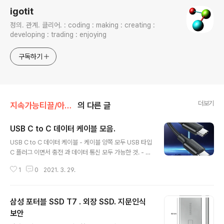
igotit
정의. 관계. 클리어. : coding : making : creating :
developing : trading : enjoying
구독하기
더보기
지속가능티끌/아이템
의 다른 글
USB C to C 데이터 케이블 모음.
글 내용
USB C to C 데이터 케이블 - 케이블 양쪽 모두 USB 타입
C 플러그 이면서 충전 과 데이터 통신 모두 가능한 것. - 가
격 1만원 이상 제외. - 데이터 통신 : USB 2.0 480Mbps
1
0
2021. 3. 29.
지원. 유그린 ( Ugreen ) US286 - USB 2.0 데이터 통
신 + 고속충전. - 데이터 통신 : USB 2.0 480Mbps - 충
전 : 고속충전 지원. - 케이블 길이 옵션 : 0.5/1/1.5/2m -
삼성 포터블 SSD T7 . 외장 SSD. 지문인식
색상 : 검정/백색/ 알루미늄 1.72US $ 31% OFF|UGRE
EN 60W USB C to USB Type C 케이블 PD QC 4.0
보안
글 내용
Macbook 용 고속 충전 데이터 케이블 Huawei Mate 2