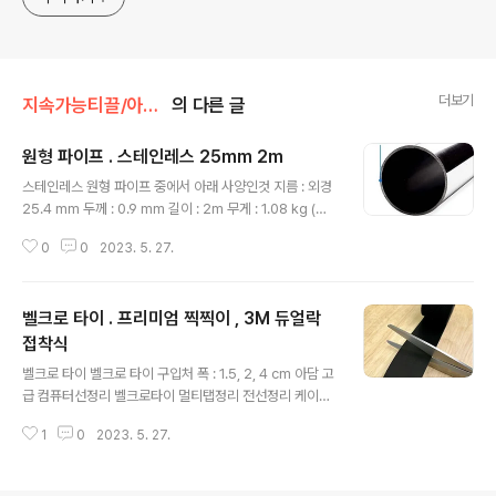
더보기
지속가능티끌/아이템
의 다른 글
원형 파이프 . 스테인레스 25mm 2m
글 내용
스테인레스 원형 파이프 중에서 아래 사양인것 지름 : 외경
25.4 mm 두께 : 0.9 mm 길이 : 2m 무게 : 1.08 kg (제
품 사양에 제공되지 않아 구매후 실측함) 구입처 가격 : 14,
0
0
2023. 5. 27.
000원 스테인레스 파이프 스텐파이프 스텐봉 25파이 외
경 25.4 / 0.9T / 1M 2M 3M 4M COUPANG www.c
oupang.com - 길이 2m 이상 판매하는 곳 많지 않음. 연
벨크로 타이 . 프리미엄 찍찍이 , 3M 듀얼락
관 원형 파이프 . 스테인레스 스테인레스 재질의 원형 파이
프 사이즈 별로 정리. 지름 : 1mm, 5mm 길이 305 mm
접착식
글 내용
OON 스테인레스 파이프 COUPANG www.coupang.
벨크로 타이 벨크로 타이 구입처 폭 : 1.5, 2, 4 cm 아담 고
com 지름 : 1~12mm 길이 : 50 ~ 500 mm OD1/1.5/
급 컴퓨터선정리 벨크로타이 멀티탭정리 전선정리 케이블
2/3/5/6/7/8/10/12mm 304 심리스 스테인레스 ..
타이 책상선정리COUPANGwww.coupang.com 제품
1
0
2023. 5. 27.
활용예 차량 전기계통 작업시 배선 정리 및 고정 DIY . 스타
리아 . 휴즈 박스에 시거 소켓 매립 .개요 차종 : 스타리아 차
량 휴즈 박스 내에 시거 소켓 매립하여 기기 전원 공급선들