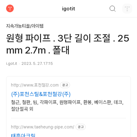
검색하기
igotit
티스토리
지속가능티끌/아이템
원형 파이프 . 3단 길이 조절 . 25
mm 2.7m . 폴대
i.got.it
2023. 5. 27. 17:15
http://www.포천철강.com
광고
(주)포천스틸&포천철강(주)
철근, 철판, 빔, 각파이프, 원형파이프, 환봉, 베이스판, 데크,
절단절곡 외
http://www.taeheung-pipe.com/
광고
태흥아크릴