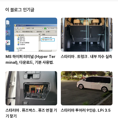
최대한 안 보이게 처리하려고 함. 사전 준비 1. DIY 용으로
판매 중인 시거 소켓 https://igotit.tistory.com/5312
이 블로그 인기글
2. 차량igotit.tistory.com DIY . 스타리아 . 태양광 패널
전선 인입부차량 지붕 태양광 패널 전선 인입부 달고 차량
내부 전선 정리 차량 지붕에 태양전지 전..
MS 하이퍼 터미널 (Hyper Ter
스타리아 . 트렁크 . 내부 치수 실측
minal), 다운로드, 기본 사용법.
스타리아 . 퓨즈박스 . 퓨즈 연결 기
스타리아 투어러 9인승. LPi 3.5
기 찾기