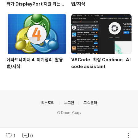
터가 DisplayPort 지원 되는지
법/지식
확인방법
메타트레이더 4. 체계정리. 활용
VSCode . 확장 Continue . AI
법/지식.
code assistant
의안내
티스토리
로그인
고객센터
© Daum Corp.
1
0