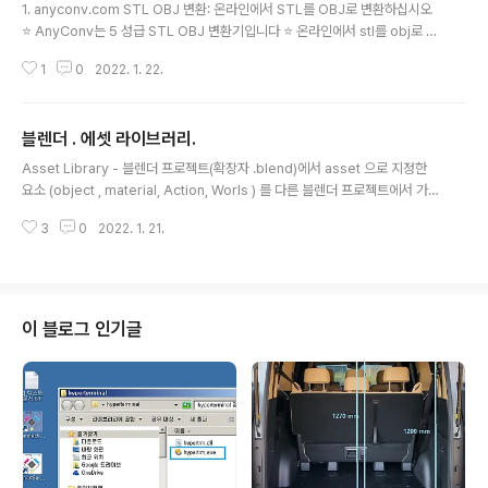
파일등의 3D데이터 포맷의 형상을 확인하고자 할 때 웹에
1. anyconv.com STL OBJ 변환: 온라인에서 STL를 OBJ로 변환하십시오
서 접속해서 import 해서 igotit.tistory.com 3D 툴 S/
⭐ AnyConv는 5 성급 STL OBJ 변환기입니다 ⭐ 온라인에서 stl를 obj로 몇
W 사용법 모음. 3D 툴 소프트웨어 사용법 정리. - 3D 캐
초 안에 변환하십시오 ✅ 소프트웨어 설치가 필요하지 않습니다 ✅ 무료로 ✅
드들 여러 종류가 있으나, "무료"..
1
0
2022. 1. 22.
완전히 안전합니다. STL를 OBJ로 쉽게 변경할 수 anyconv.com 솔리드 웍
스 파일을 obj 나 stl 로도 변환 가능. https://anyconv.com/ko/sldprt-to-
stl-byeonhwangi/ SLDPRT STL 변환: 온라인에서 SLDPRT를 STL로 변
블렌더 . 에셋 라이브러리.
환하십시오 ⭐ AnyConv는 5 성급 SLDPRT STL 변환기입니다 ⭐ 온라인에
글 내용
서 sldprt를 stl로 몇 초 안에 변환하십시오 ✅ 소프트웨어 설치가 필요하지 않
Asset Library - 블렌더 프로젝트(확장자 .blend)에서 asset 으로 지정한
습니다 ..
요소 (object , material, Action, Worls ) 를 다른 블렌더 프로젝트에서 가져
올 수 있게 하는것. - 통상 다른 툴들에서는 재사용 가능한 부품에 해당하는 것
3
0
2022. 1. 21.
은 별도의 파일 형식을 갖고 있는데 블렌더에서는 프로젝트 파일(.blend)내에
서 특정 요소를 선택하여 asset 으로 지정하고 이 정보가 프로젝트 파일 내에
기록된다. 즉 asset 정보는 asset 을 생성한 원 소스 파일과 항상 같이 붙어다
니고 다른프로젝트에서 asset 을 사용하기 위해서는 asset 이 포함된 .blend
파일이 있는 경로를 지정해줘야 한다. Asset Browser - Asset 을 탐색, 프
이 블로그 인기글
리뷰, 프로젝트에..