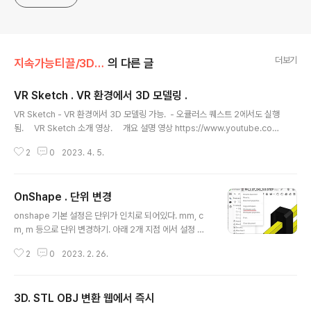
더보기
지속가능티끌/3D 모델링
의 다른 글
VR Sketch . VR 환경에서 3D 모델링 .
글 내용
VR Sketch - VR 환경에서 3D 모델링 가능. - 오큘러스 퀘스트 2에서도 실행
됨. VR Sketch 소개 영상. 개요 설명 영상 https://www.youtube.co
m/watch?v=FvhvlTwz6rc VR Sketch 와 SketchUp 간의 실시간 동기
2
0
2023. 4. 5.
화 처리 https://www.youtube.com/watch?v=mtSg9u-YzFQ VR Sk
etch 활용예. 캠핑카 실내 디자인. https://www.youtube.com/watch?v=V
dFQEX0mtbo&t=397s 연관 Gravity Sketch . 그래비티 스케치 . VR
OnShape . 단위 변경
내에서 3D 모델링Gravity Sketch . 그래비티 스케치 - VR 기기 (퀘스트 2 도
글 내용
가능 ) 착용하여 ..
onshape 기본 설정은 단위가 인치로 되어있다. mm, c
m, m 등으로 단위 변경하기. 아래 2개 지점 에서 설정 가
능. 1. onshape. My Account -> Preferences 의 Un
2
0
2023. 2. 26.
its 2. onshape workspace 내에서, 연관 OnShape.
웹기반 3D CAD. 3D 디자인 작업 가능. 개요 OnShape .
순수웹기반 3D캐드. 주소 : http://OnShape.com 특징.
3D. STL OBJ 변환 웹에서 즉시
- 3D 캐드의 완전한 기능. - 캐드 전문가가 아니어도 stp
글 내용