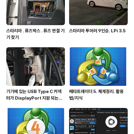
스타리아 . 퓨즈박스 . 퓨즈 연결 기
스타리아 투어러 9인승. LPi 3.5
기 찾기
기기에 있는 USB Type C 커넥
메타트레이더 5. 체계정리. 활용
터가 DisplayPort 지원 되는지
법/지식
확인방법