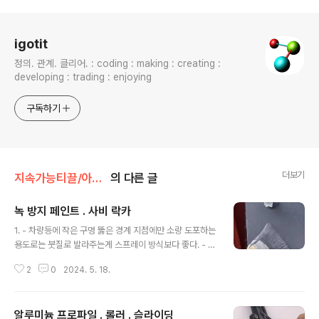
로그 정보
igotit
정의. 관계. 클리어. : coding : making : creating :
developing : trading : enjoying
구독하기
더보기
지속가능티끌/아이템
의 다른 글
녹 방지 페인트 . 사비 락카
글 내용
1. - 차량등에 작은 구멍 뚫은 경계 지점에만 소량 도포하는
용도로는 붓질로 발라주는게 스프레이 방식보다 좋다. - 색
상 : 회색, 적갈색 선택가능. KCC정품 방청용 프라이머
2
0
2024. 5. 18.
속건방청하도 4L 방청페인트 사비 녹막이 컨테이너페인트
COUPANGwww.coupang.com 페인팅 붓 브랜드없
음 빽붓 1호 2호 3호 4호 5호 페인트붓 평붓 젯소붓 청소
알루미늄 프로파일 . 롤러 . 슬라이딩
붓, 25mm, 1개COUPANGwww.coupang.co