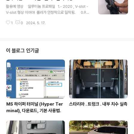
글 내용
m 2. - 스프레이 방식. 넓은 면에 도포시 유용. - 색상 :
활용예 영상 알루미늄 프로파일 1.- 2020 , V-slot -
적갈색 - 1개당 용량 : 420ml 사비락카 프라이머 5개 방
V-slot 형상 이어야 롤러가 안정적으로 밀착됨. 0.99
청프라이머 녹방지락카, 5개COUPANGwww.coupan
US $ 90% OFF|1pcs 2020 V Slot Aluminum Profi
g.com 일신 사비 락카프라이머(1+1) 방청프라이머 녹
1
0
2024. 5. 17.
le Extrusion Black 100-800mm For 3d Printer Cn
방지락카 페인트COUPANGwww.coupa..
c Engraving Machine Shooting TrackSmarter Sh
opping, Better Living! Aliexpress.comwww.aliex
press.com 2.- 2020 , V-slot 최대 길이 80cm 선택
가능 2.24US $ 45% OFF|1PCS Black 100 800m
이 블로그 인기글
m 2020 V slot Aluminum Profile Extrusion For 3
D Prin..
MS 하이퍼 터미널 (Hyper Ter
스타리아 . 트렁크 . 내부 치수 실측
minal), 다운로드, 기본 사용법.