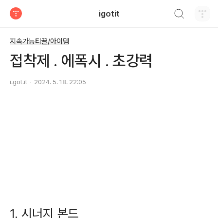
검색하기
igotit
티스토리
지속가능티끌/아이템
접착제 . 에폭시 . 초강력
i.got.it
2024. 5. 18. 22:05
1. 시너지 본드