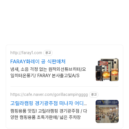
http://faray1.com
광고
FARAY화레이 공 식판매처
냄새, 소음 걱정 없는 원적외선튜브히터/오
일히터온풍기/ FARAY 본사출고및A/S
https://cafe.naver.com/gorillacampingggg
광고
고릴라캠핑 경기광주점 떠나자 어디든
너랑은 다좋아
캠핑용품 맛집! 고릴라캠핑 경기광주점 / 다
양한 캠핑용품 초특가판매/ 넓은 주차장