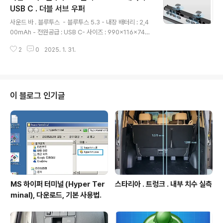
4 제품도 바로 쿠팡에서 확인할 수 있습니다.www.coup
USB C . 더블 서브 우퍼
글 내용
ang.com 포장 구성품 전체 - 벽고정용 브라켓은 분리
사운드 바 . 블루투스 - 블루투스 5.3 - 내장 배터리 : 2,4
되어있지 않고 측면 마감 금속캡에 용접되어 있다. 기보유
00mAh - 전원공급 : USB C- 사이즈 : 990x116x74
50인치 족자형 스크린과 크기 비교 제조불량 : 스크린 펼
mm- 무게 : 2.73kg - 최대 소비전력 : 25W- 스피커 6
치려는데 봉의 양끝이 금..
2
0
2025. 1. 31.
개(2개는 서브 우퍼), 진동판 4개 - 리모컨 구입
처 9D Stereo Sound Bar for TV 99cm Length Ci
nema Leval Subwoofer Bluetooth Speaker HDM
I AUX U Disk Home Wireless Audio Echo Wall -S
marter Shopping, Better Living! Aliexpress.com
이 블로그 인기글
www.aliexpress.com 배송 : 2주 오른쪽 측면에 제
어버튼들 높이 : 다리 제외하면 6c..
MS 하이퍼 터미널 (Hyper Ter
스타리아 . 트렁크 . 내부 치수 실측
minal), 다운로드, 기본 사용법.