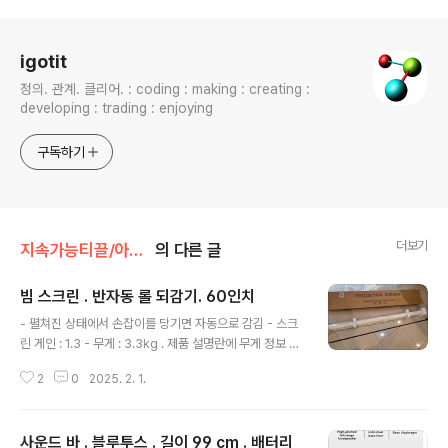
로그 정보
igotit
정의. 관계. 클리어. : coding : making : creating :
developing : trading : enjoying
구독하기
더보기
지속가능티끌/아이템
의 다른 글
빔 스크린 . 반자동 롤 되감기. 60인치
글 내용
- 펼쳐진 상태에서 손잡이를 당기면 자동으로 감김 - 스크
린 게인 : 1.3 - 무게 : 3.3kg . 제품 설명란에 무게 정보 없
길래 구입후 직접 측정. 회전 스프링 및 버퍼 구현되어
2
0
2025. 2. 1.
있음 : 버퍼 구현 되어 있어야 천천히 회전 가능. 벽, 천
장 고정 가능. 구입처 - 60인치 구입 마루느루 60인치
반자동 시네마 스크린 H60 - 스크린 | 쿠팡쿠팡에서 4.0
사운드 바 . 블루투스 . 길이 99 cm . 배터리
구매하고 더 많은 혜택을 받으세요! 지금 할인중인 다른 2