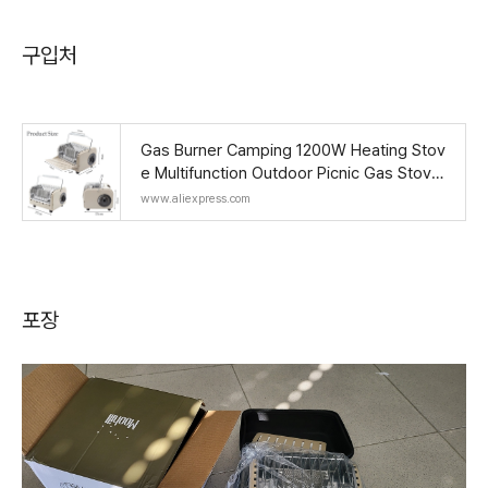
구입처
Gas Burner Camping 1200W Heating Stov
e Multifunction Outdoor Picnic Gas Stove
Fire Stove Liquefied Gas Heater Stove - A
www.aliexpress.com
liExpress
포장