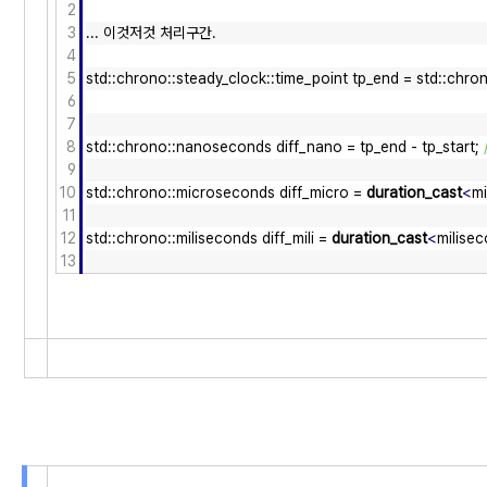
2
3
... 이것저것 처리구간.
4
5
std::chrono::steady_clock::time_point tp_end = std::chro
6
7
8
std::chrono::nanoseconds diff_nano = tp_end - tp_start;
9
10
std::chrono::microseconds diff_micro =
duration_cast
<
m
11
12
std::chrono::miliseconds diff_mili =
duration_cast
<
milise
13