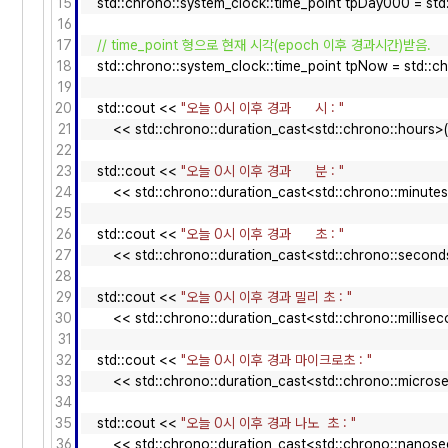
15
std::chrono::system_clock::time_point tpDay000 = std:
16
17
// time_point 형으로 현재 시각(epoch 이후 경과시간)받음.
18
std::chrono::system_clock::time_point tpNow = std::ch
19
20
std::cout <<
"오늘 0시 이후 경과 시 : "
21
<< std::chrono::duration_cast<std::chrono::hours>(
22
23
std::cout <<
"오늘 0시 이후 경과 분 : "
24
<< std::chrono::duration_cast<std::chrono::minutes
25
26
std::cout <<
"오늘 0시 이후 경과 초 : "
27
<< std::chrono::duration_cast<std::chrono::seconds
28
29
std::cout <<
"오늘 0시 이후 경과 밀리 초 : "
30
<< std::chrono::duration_cast<std::chrono::millisec
31
32
std::cout <<
"오늘 0시 이후 경과 마이크로초 : "
33
<< std::chrono::duration_cast<std::chrono::microse
34
35
std::cout <<
"오늘 0시 이후 경과 나노 초 : "
36
<< std::chrono::duration_cast<std::chrono::nanose