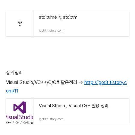
std::time_t, std::tm
igotit.tistory.com
상위정리
Visual Studio/VC++/C/C# 활용정리 ->
http://igotit.tistory.c
om/11
Visual Studio , Visual C++ 활용 정리.
igotit.tistory.com