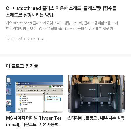
5 위키백과 : https://ko.wikipedia.org/wiki/IEEE_754 상기 표현 규칙 자
C++ std::thread 클래스 이용한 스레드. 클래스멤버함수를
체는 응용프로그램 코딩하는 경우에 활용할 일은 없으나, 표현 형식의 한계 때..
스레드로 실행시키는 방법.
글 내용
개요 std::thread 클래스 개요및 스레드 생성 코드 예, 클래스 멤버함수를 스레
드로 실행시키는 방법 . C++11부터 std::thread 클래스 로 스레드 생성 가능
하며, VC++ (Visual Studio 2012 이후 )에서도 사용가능하다. VC++에서
18
0
2016. 1. 16.
통상적인 스레드 생성하는 AfxBeginThread 방식(상세보기 -> http://igoti
t.tistory.com/211 ) 보다 많이 편하다. 헤더 : thread 클래스 프로그램내의
스레드 생성 관리. 설명 You can use a thread object to observe and
manage a thread of execution within an application.A thread obje
ct that's created by u..
이 블로그 인기글
MS 하이퍼 터미널 (Hyper Ter
스타리아 . 트렁크 . 내부 치수 실측
minal), 다운로드, 기본 사용법.