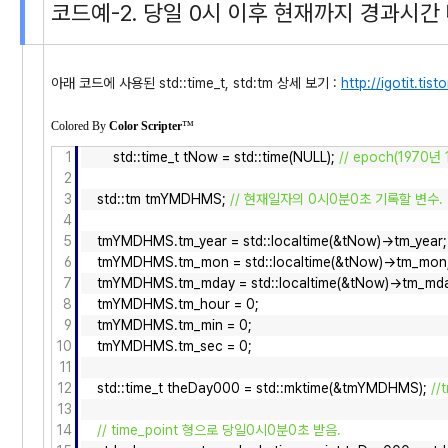
코드예-2. 당일 0시 이후 현재까지 경과시간
아래 코드에 사용된 std::time_t, std:tm 상세 보기 :
http://igotit.tis
Colored By
Color Scripter
™
1
std::time_t tNow = std::time(NULL);
// epoch(1970
2
3
std::tm tmYMDHMS;
// 현재일자의 0시0분0초 기록할 변수.
4
5
tmYMDHMS.tm_year = std::localtime(&tNow)->tm_year;
6
tmYMDHMS.tm_mon = std::localtime(&tNow)->tm_mon
7
tmYMDHMS.tm_mday = std::localtime(&tNow)->tm_mda
8
tmYMDHMS.tm_hour = 0;
9
tmYMDHMS.tm_min = 0;
10
tmYMDHMS.tm_sec = 0;
11
12
std::time_t theDay000 = std::mktime(&tmYMDHMS);
//
13
14
// time_point 형으로 당일0시0분0초 받음.