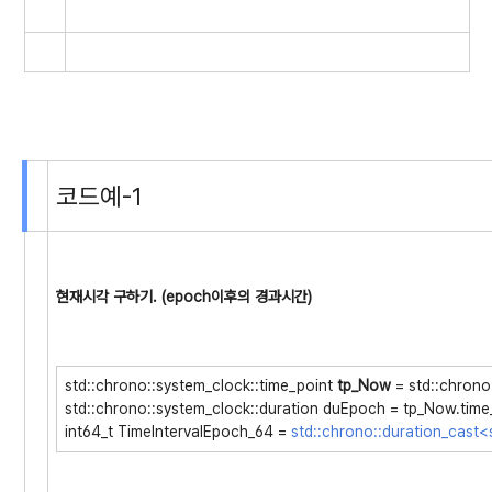
코드예-1
현재시각 구하기. (epoch이후의 경과시간)
std::chrono::system_clock::time_point
tp_Now
= std::chrono
std::chrono::system_clock::duration duEpoch = tp_Now.time
int64_t TimeIntervalEpoch_64 =
std::chrono::duration_cast