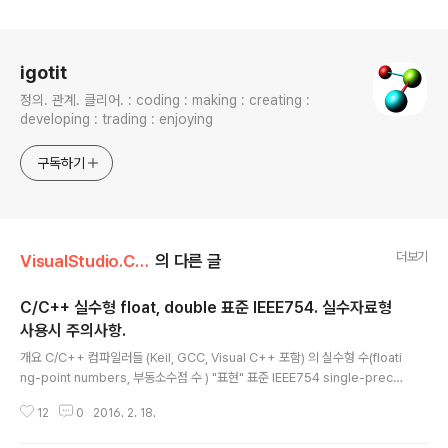
로그 정보
igotit
정의. 관계. 클리어. : coding : making : creating :
developing : trading : enjoying
구독하기
더보기
VisualStudio.C++.C#/C . C++
의 다른 글
C/C++ 실수형 float, double 표준 IEEE754. 실수자료형
사용시 주의사항.
글 내용
개요 C/C++ 컴파일러들 (Keil, GCC, Visual C++ 포함) 의 실수형 수(floati
ng-point numbers, 부동소수점 수 ) "표현" 표준 IEEE754 single-precis
ion : 32bit, float. 표현가능 값 : ±1.18×10−38 to ±3.4×1038 double-p
12
0
2016. 2. 18.
recision : 64bit, double. 표현가능 값 : ±2.23×10−308 to ±1.80×103
08 IEEE754 정의 wiki : https://en.wikipedia.org/wiki/IEEE_754-198