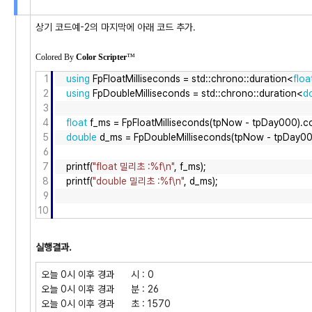
상기 코드예-2의 마지막에 아래 코드 추가.
Colored By
Color Scripter
™
1
using
FpFloatMilliseconds = std::chrono::duration<
floa
2
using
FpDoubleMilliseconds = std::chrono::duration<
d
3
4
float
f_ms = FpFloatMilliseconds(tpNow - tpDay000).co
5
double
d_ms = FpDoubleMilliseconds(tpNow - tpDay000
6
7
printf(
"float 밀리초 :%f\n"
, f_ms);
8
printf(
"double 밀리초 :%f\n"
, d_ms);
9
10
실행결과.
오늘 0시 이후 경과 시 : 0
오늘 0시 이후 경과 분 : 26
오늘 0시 이후 경과 초 : 1570