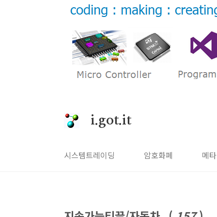
본문 바로가기
i.got.it
시스템트레이딩
암호화폐
메타
지속가능티끌/자동차
(
157
)