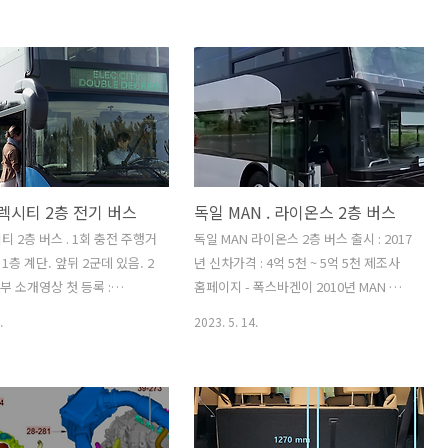
니 이 모듈 정확한 품명코드
다. 덮게 속에 보이는 나사를 드라이버로
격 -- 품명코드 : 96530F --
반시계 방향으로 돌려 풀면 손잡이 바로
6530CG000EYE -- 가격 :
떨어지고 아래 사진 처럼 보인다. 천장 내
원 (2023년 5월 26일 시점) 후석
장재 속 상태 검정색( 플라스틱 재질) 은
 탈거 현대의 탈거 메뉴얼에
내장재와 차체 부분 직접 닫지 않게 하는
와 같이 설명하고 있다. 배터
용도이며, 하얀 색 부분이 나사못 체결되
단자를 분리하고 하라는데, 안해도
는 곳. 손잡이 장착되는 브라켓- 천장 트
번째 사진의 화살표 2개가 중요
림 탈거 해야 볼 수 있음. 천장 트림 탈거
일렉시티 2층 전기 버스
독일 MAN . 라이온스 2층 버스
데 너무 단순하게 표현되어 처
상세 보기 :
람은 실수하기 쉽다. 실제 분리
https://igotit.tistory.com/5360 아래
티 2층 버스 . 1회 충전 주행거
독일 MAN 라이온스 2층 버스 출시 : 2017
아래 사진의 붉은 원 지점을 보
사진의 검정색 2개 중 사진의 오른쪽 것이
m 1층 계단. 앞뒤 2군데 있음. 2
년 신차가격 : 4억 5천 ~ 5억 5천 제조사
2열좌석 위에 있는 손..
부 소개영상 첫 등록 :
홈페이지 - 폭스바겐이 2010년 MAN 인
14 최종 수정 : 단축 주소 :
수함. MAN Lion’s Intercity Bus | MAN
.
2023. 5. 14.
otit.tistory.com/4380
DE MAN Lion’s Intercity combines
first-class comfort with functionality
and outstanding safety with quality
– the perfect intercity bus.
www.man.eu 아래 사진의 차량 모델 :