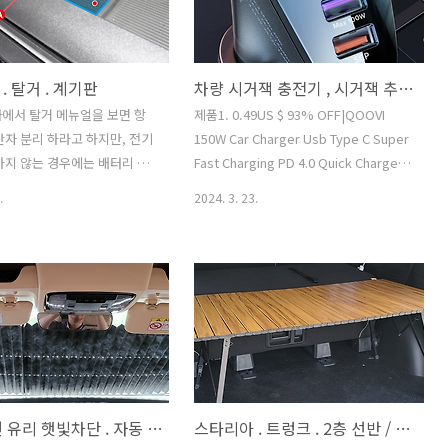
, 여기에 본 시거잭 충전기 장
서 조수석 볼트 구멍 까지 길이 : 134.5
. 스타리아 . 휴즈 박스 시거 소켓
cm 손잡이 볼트위치 - 커버 빼야 보임. 트
 차량 휴즈 박스 내에 시거 소
림 윗부분 - 천장 트림 후면과 전면의 경계
. 탈거 . 계기판
차량 시거잭 충전기 , 시거잭 추가 연결 가능.
 매립방식의 기기 전원 공급
위치. 연관 스타리아 투어러 9인승. LPi
종 :..
3.5 개요 . 스타리아 투어러 9인승. LPi
에서 탈거 메뉴얼을 보면 항
제품1. 0.49US $ 93% OFF|QOOVI
3.5 - 스타리아 차종 중 낚시 / 차박..
단자 분리 하라고 하지만, 전기
150W Car Charger Usb Type C Super
하지 않는 경우에는 배터리 분
Fast Charging PD 4.0 Quick Charge
. 계기판 커버 탈거 상세 커버
3.0 Cigarette Lighter Socket For
.
2024. 3. 23.
 리무버 끼워 넣을 수 있는 홈
iPho Smarter Shopping, Better
이곳에 리무버 끼워서 지렛대 처
Living! Aliexpress.com
 귀퉁이 부분부터 탈거. 커버 완
www.aliexpress.com 제품2. 0.48US $
버 하단에 많은 공간이 있다. 치
96% OFF|BLALION 180W USB Car
큰거 있는데 속이 깊다. 이곳으
Charger Super Fast Charging QC3.0
 소음 유입 심할듯 하다. 영상
PD 66W Quick Charge Cigarette
계기판 탈거 상세 볼트 2개 풀
Lighter Socket For iPhone Smarter
당기면 빠진다. 계기판 뒷 부분
Shopping, Better Living!
스타리아 . 탈거 모음 스타리아
Aliexpress.com www.aliexpress.c..
차량 전면 유리 햇빛차단 . 자동 접이식 . 깔끔함
스타리아 . 트렁크 . 2층 선반 / 간이 평탄화 / 캠핑 테이블 . 1석 3조 간단 구현.
 - 다 벗겨 보자 스타리아 . 탈거