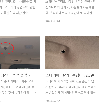
 웨더 스트립 첫 등록 :
유리 햇빛차단 . - 블라인드 방
스타리아 트렁크 2층 선반 간단 구현 - 직
31 최종 수정 : 단축 주소 :
접이 스타리아 전면 유리 광할
접 DIY 하지 않아도, 기존 판매되는 제품
tit.tistor..
 여름철 햇빛 차단 필수 .- 차박
중 스타리아 트렁크 공간에 딱 맞아떨어
 차단 요구됨. 여러 제품들이
지는 높이조절 가능한 경량 대형 테이블
2023. 6. 24.
별도의 보관장소가 없어도 되면
을 트렁크에 두기만 해도 아래 3가지 용도
 펼칠 수 있고 쉽게 접을 수 있
로 활용 가능하여 1석 3조의 효과 볼 수 있
절한 제품 찾았음. 구입
다. 활용1. 물건 적재시 2층 선반 활용 가
에 폭 70cm / 50 cm 있다.
능. 활용2. 3열 폴딩한 것과 동일 높이로
면 유리 용으로 폭 70cm 구
간이 차박 평탄화 가능.활용3. 캠핑시 꺼
S $ 64% OFF|Car
내어 야외 테이블로 활용가능. 테이블 무
ar Window Sunshades
게 5kg 으로 가벼워서 혼자서도 쉽게 넣
e Windshield Curtains for
고 뺄 수 있다. 스타리아 트렁크 순정 상
 Car Sun Shades Summer
태 - 선반 같은 수직 분할 수단 없이 순정
스타리아 . 탈거 . 후석 승객 카메라
스타리아 . 탈거 . 손잡이 . 2,3열
ngSmarter Shopping,
상태 그대로 트렁크에 물건 놓다보면 아
ing! Aliexpress.com..
래 사진 처럼 비효율적으로 공간 활용 하
 승객 카메라 - 차종 : 스타
스타리아 의 2, 3열 위에 있는 손잡이 탈
게 된다. 공간낭비.... 지저분... 어
9인승 LPI - 아래 사진의 붉
거 손잡이 위치 : 아래 사진의 차창 위에 4
쩔... 트렁크에 테이블 ..
 것이 후석 승객 카메라. - 탈
개 손잡이 탈거 방법- 리무버로 덮개 열어
 모습 확인 - 카메라는 탈거해도
속에 보이는 나사 푼다. 천장을 받침대 삼
.
2023. 5. 22.
 아무 문제 없음. - WPC 에
아 지렛대 처럼 살짝만 힘줘도 쉽게 열린