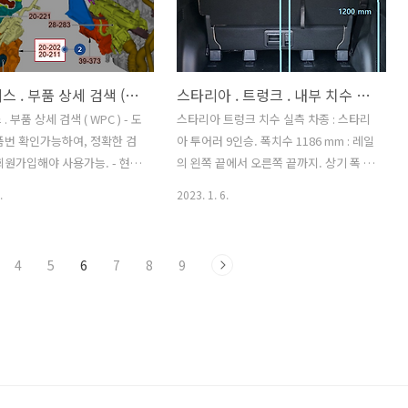
유로6 D 독일 MAN 한국 내 서비스 센터 :
24곳. MAN 트럭, MAN 버스 . 유로 6 엔진
결함 관련 트럭과 2층 버스 동일하게 유로
6 엔진 에서 엔진결함 보고 되었고, 리콜
현대 모비스 . 부품 상세 검색 (WPC)
스타리아 . 트렁크 . 내부 치수 실측
시행되었으며 2층버스 조기폐차 ..
 부품 상세 검색 ( WPC ) - 도
스타리아 트렁크 치수 실측 차종 : 스타리
품번 확인가능하여, 정확한 검
아 투어러 9인승. 폭치수 1186 mm : 레일
 회원가입해야 사용가능. - 현대
의 왼쪽 끝에서 오른쪽 끝까지. 상기 폭 치
 상세 검색 페이지 현대모비
수 1380 mm 측정지점. 폭 1390 mm 측
.
2023. 1. 6.
품 용품 미래 모빌리티 기술을
정 지점. 폭 1330 mm 측정 지점. 트렁크
. www.mobis-as.com 검
에 노출된 레일 관련 치수. 레일폭 : 85
래 그림 번호 1. 부품 카테고리
mm 오른쪽 2개 레일 간격 : 310 mm 측
4
5
6
7
8
9
 엔진, 트랜스미션, 샤시, 바
면 벽과 레일 사이 간격 : 13 mm 레일 노
 일렉트릭, 커스터마이징) 아래
출 길이 : 103mm (3열시트 뒤로 완전 민
2. 그룹 선택 화면에서 찾고자
상태) 왼쪽 레일 2개 위 사진의 오른쪽 위
 포함된 그룹(붉은 BOX)번호
사진의 오른쪽 가장 오른쪽 레일 경계에
래 그림에서 번호 3. 세부 부품
서 뒷 방향 길이 - 670 mm : 플라스틱 마
조회하고자 하는 부품 코드에
감재 까지. - 620 mm : 측면 트림 직선 끝
리면 한글 부품명이 표시. 검
까지. - 600 mm : 측면 트렁크망 걸이 지