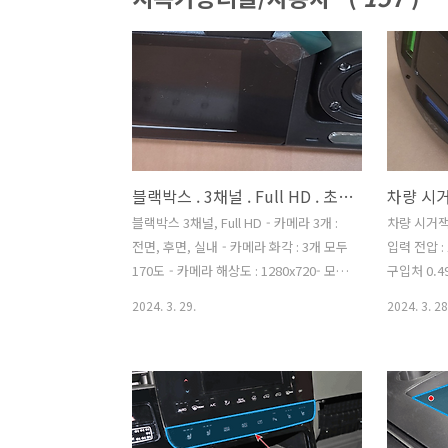
블랙박스 . 3채널 . Full HD . 초 저가
블랙박스 3채널, Full HD - 카메라 3개 :
차량 시거잭 
전면, 후면, 실내 - 카메라 화각 : 3개 모두
입력 전압 : 1
170도 - 카메라 해상도 : 1280x720- 모션
구입처 0.49
검출 - 초당프레임 : 25- 비디오 형식 :
Adapter|6
2024. 3. 29.
2024. 3. 28
AVI- 디스플레이 : IPS 2인치. - 메모리 :
Charger - 
최대 32G byte. C10 규격. - 무게 :
Samsung, 
350g 구입처 옵션 : 카메라 3개 +
Better Li
32G 메모리 18,000원. - WiFi 지원 안
www.ali
됨. 5971.0₩ 85% OFF|IR 야간 투시경
록되어 있어
루프 녹화 대시 캠, 2 인치 IPS 스크린,
활용예 휴즈