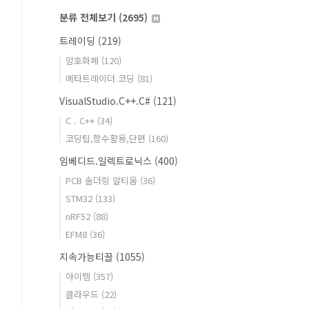
분류 전체보기
(2695)
트레이딩
(219)
암호화폐
(120)
메타트레이더 코딩
(81)
VisualStudio.C++.C#
(121)
C . C++
(34)
코딩팁,함수활용,단편
(160)
임베디드.일렉트로닉스
(400)
PCB 솔더링 알티움
(36)
STM32
(133)
nRF52
(88)
EFM8
(36)
지속가능티끌
(1055)
아이템
(357)
클라우드
(22)