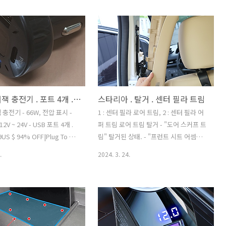
차량 시거잭 충전기 . 포트 4개 . 66W . 전압 표시
스타리아 . 탈거 . 센터 필라 트림
충전기 - 66W, 전압 표시 -
1 : 센터 필라 로어 트림, 2 : 센터 필라 어
2V ~ 24V - USB 포트 4개 .
퍼 트림 로어 트림 탈거 - "도어 스커프 트
US $ 94% OFF|Plug To Car
림" 탈거된 상태. - "프런트 시트 어셈블
6w 4-port Usb Car
리" 탈거된 상태. 어퍼 트림 탈거 - 센터
.
2024. 3. 24.
Fast Charging For Iphone,
필라 로어 트림부터 먼저 탈거해야함. 어
Xiaomi Smarter Shopping,
퍼 트림 탈거 상세 볼트 위치 - 아래 사진
ving! Aliexpress.com
의 붉은색 원형 부분 , 운전석 어퍼 트림에
express.com 포트에 용량 기
도 동일 위치에 있음. 리무버 로 캡 빼낸
 식별 용이. 차량 장착 야간.
모습 속에 볼트 있다. (표면에서 깊이 약 3
 박스 내부에 시거잭 매립으
cm ) 치수 운전석 어퍼 트림 볼트 구멍 에