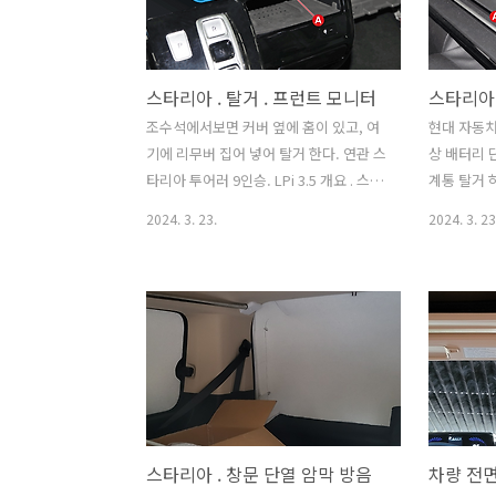
1080P 3 카메라 포함| | -
로 추가하고
AliExpreSmarter Shopping, Better
착. DIY 
Living!
매립 . 개요
스타리아 . 탈거 . 프런트 모니터
스타리아 
Aliexpress.comko.aliexpress.com WiFi
켓 매립하여
지원되는 제품. 17...
하려고 함. 차
조수석에서보면 커버 옆에 홈이 있고, 여
현대 자동차
기에 리무버 집어 넣어 탈거 한다. 연관 스
상 배터리 
타리아 투어러 9인승. LPi 3.5 개요 . 스타
계통 탈거 
리아 투어러 9인승. LPi 3.5 - 스타리아 차
리 안해도됨
2024. 3. 23.
2024. 3. 23
종 중 낚시 / 차박 / 캠핑 / 모바일 오피스
의 우하단에
용도로 최적. - 순정 상태 운행하다가 이
이 있다. 
후 이것 저것 개조하기에 가장 적합한 모
럼 힘을 줘
델. 구입일자 : 2022.05
전 탈거 커
igotit.tistory.com 첫 등록 :
수 구멍이 
2024.03.23 최종 수정 : 단축 주소 :
로 엔진룸의
https://igotit.tistory.com/5200
으로 보기 
고 손으로 
상위 정리 
스타리아 . 창문 단열 암막 방음
. 탈거 모음