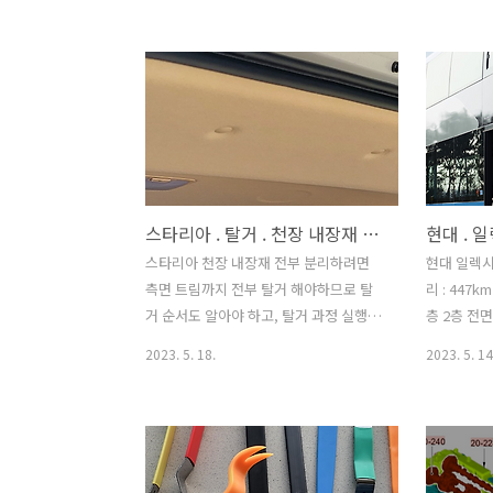
강, 푸른색 : 고장력/초고장력 강, 회색 :
서 검색해보
일반강. 스타리아 바닥 연관 - 위 와 같은
와 부품번호 가
정보류는 현대 자동차 제공 gsw 에서 검
부품번호 : 9
색 가능하다. 차체 정보는 gsw 웹의 상단
508,200 
메뉴 중 "차체 메뉴얼" 에서 확인 가능. 현
승객 카메라
대 자동차 . 분해 조립 메뉴얼 . gsw 웹. 차
의하면 아래
량 DIY 필수 사이트. - 현대 자동차 모든
리 (-) 
차종의 분해 조립 정보 . - 직접 차량 분해
됨. 위 첫
스타리아 . 탈거 . 천장 내장재 뒷 부분
현대 . 
하여 DIY 하는 경우 매우 유용. - 주소 :
한 설명 인
https://gsw.hyundai.com/ Global
음 하는 사
스타리아 천장 내장재 전부 분리하려면
현대 일렉시
Service Way - Techn..
된 모습인 
측면 트림까지 전부 탈거 해야하므로 탈
리 : 447k
면 어..
거 순서도 알아야 하고, 탈거 과정 실행하
층 2층 전면
기 위한 기술적 능력이 요구된다(천장 전
2023.05.
2023. 5. 18.
2023. 5. 14
체 탈거 방법 상세보기 :
https://ig
https://igotit.tistory.com/5360). 그
러나, 전체 탈거하지 않고 뒷부분만 살
짝 뜯어보는건 아래 사진의 후크핀 3개
핀 만 제거하면 되고 원상 복구도 간단하