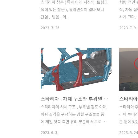
. 테일게이트
스타리아 창문 ( 특히 아래 사진의 트렁크
차량 전면 
2024.03.
쪽에 있는 창문 ), 유리면적이 넓다 보니
식, 자동 
https://igo
단열 , 방음 , 외..
하게 크다.-
시 외부시선
2023. 7. 26.
2023. 7. 9.
있으나 , 
서 간단하게
는것으로 적
처 제품 옵션
스타리아 전
입. 7.82U
Front/Re
Retractabl
Sun Visor
스타리아 . 차체 구조와 부위별 강도
UV Blocki
Better Liv
스타리아의 차체 구조 , 부위별 강도 아래
스타리아 후석
차량 골격을 구성하는 강철 구조물들 중
리아 투어러 
에 제일 뒷쪽 측면 유리 부분에 세로로 있
은 원에 있는
는 것은 스타리아 중 유리창 있는 모델인
거 및 내부
2023. 6. 3.
2023. 5. 24
경우 세로 구조물 없음. - 붉은색 : 울트라
차량 주행에는