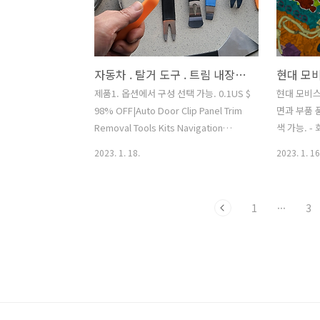
다. 탈거 도구 이용해도 되며 이런 도구
없다면 가위로 핀 양쪽에 밀어 넣고 잡아
당겨도 됨. (주의 : 가위 끝이 뾰족하여 내
장재 손상 생길 수 있으니 주의 필요) 아
자동차 . 탈거 도구 . 트림 내장재 리무버 , 헤라
래 사진 : 후크핀 과 내장재 틈새로 도구를
밀어넣고 그냥 이빨 뽑둣이 당긴다. 특별
제품1. 옵션에서 구성 선택 가능. 0.1US $
현대 모비스 .
한 기술 같은 것 요구되지 않는다. 힘으로
98% OFF|Auto Door Clip Panel Trim
면과 부품 
당기면 됨. 아래 사진 : 핀..
Removal Tools Kits Navigation
색 가능. -
Blades Disassembly Plastic Car
모비스 부품
2023. 1. 18.
2023. 1. 16
Interior Seesaw Conversio Smarter
스 A/S부
Shopping, Better Living!
이끌어 갑니다
Aliexpress.com
색 방법 아
1
···
3
www.aliexpress.com 제품2. 금속
선택 (모터,
14.19US $ 49% OFF|6pcs Portable
디, 트림,
Auto Door Clip Trim Removal Tools
그림 번호 
Kits Car Dashboard Audio Radio
하는 부품이
Panel Repair Metal Removal Pry
를 선택. 아
Smarter Shopping, Better Living!
그룹에서 
Aliexpress.co..
마우스를 올