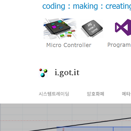
본문 바로가기
i.got.it
시스템트레이딩
암호화폐
메타