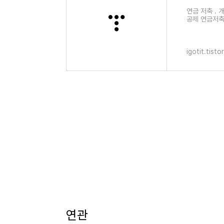
연금 저축 . 
공제 연금저축 
제비율 : 연봉 
igotit.tist
연관