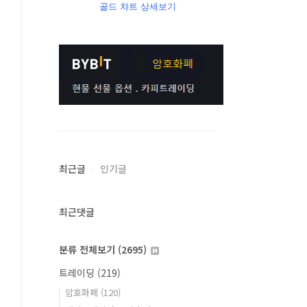
골드 챠트 상세보기
최근글
인기글
최근댓글
분류 전체보기
(2695)
트레이딩
(219)
암호화폐
(120)