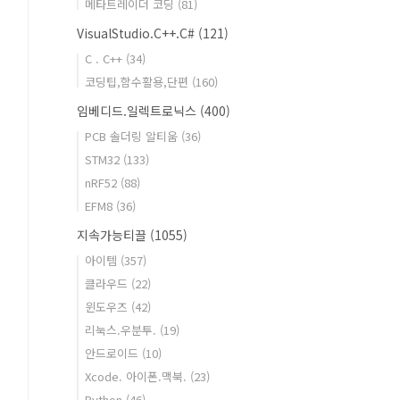
메타트레이더 코딩
(81)
VisualStudio.C++.C#
(121)
C . C++
(34)
코딩팁,함수활용,단편
(160)
임베디드.일렉트로닉스
(400)
PCB 솔더링 알티움
(36)
STM32
(133)
nRF52
(88)
EFM8
(36)
지속가능티끌
(1055)
아이템
(357)
클라우드
(22)
윈도우즈
(42)
리눅스.우분투.
(19)
안드로이드
(10)
Xcode. 아이폰.맥북.
(23)
Python
(46)