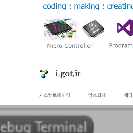
본문 바로가기
i.got.it
시스템트레이딩
암호화폐
메타