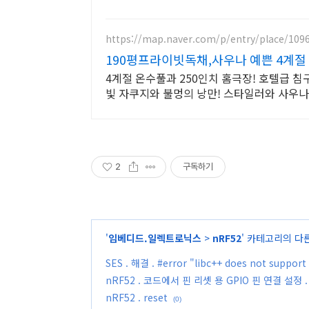
https://map.naver.com/p/entry/place/109
190평프라이빗독채,사우나 예쁜 4계절
4계절 온수풀과 250인치 홈극장! 호텔급 
빛 자쿠지와 불멍의 낭만! 스타일러와 사우
2
구독하기
'
임베디드.일렉트로닉스
>
nRF52
' 카테고리의 다
SES . 해결 . #error "libc++ does not support
nRF52 . 코드에서 핀 리셋 용 GPIO 핀 연결 설정 .
nRF52 . reset
(0)