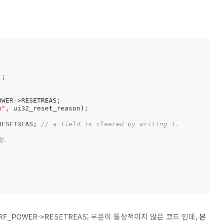
;

WER->RESETREAS; 

n"
, ui32_reset_reason);  

>RESETREAS; 
// a field is cleared by writing 1.
함. 
RF_POWER->RESETREAS; 부분이 통상적이지 않은 코드 인데, 본