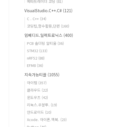
메타트레이더 코딩
(81)
VisualStudio.C++.C#
(121)
C . C++
(34)
코딩팁,함수활용,단편
(160)
임베디드.일렉트로닉스
(400)
PCB 솔더링 알티움
(36)
STM32
(133)
nRF52
(88)
EFM8
(36)
지속가능티끌
(1055)
아이템
(357)
클라우드
(22)
윈도우즈
(42)
리눅스.우분투.
(19)
안드로이드
(10)
Xcode. 아이폰.맥북.
(23)
Python
(46)