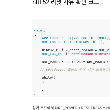
nRF52 리셋 사유 확인 코드
main
()

{

APP_ERROR_CHECK
(
NRF_LOG_INIT
(
NULL
))
NRF_LOG_DEFAULT_BACKENDS_INIT
();

uint32_t
 ui32_reset_reason = NRF_PO
NRF_LOG_INFO
(
"Reset Reason = 0x%x\
    NRF_POWER->RESETREAS = NRF_POWER-
.. 
// softdevice 활성화 전에 상기 실행해야
while
()

    {

    ...

    }

}
상기 코드에서 NRF_POWER->RESETREAS =
N