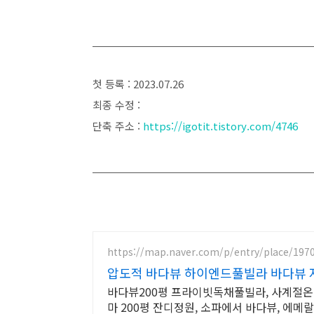
첫 등록 : 2023.07.26
최종 수정 :
단축 주소 :
https://igotit.tistory.com/4746
https://map.naver.com/p/entry/place/197
압도적 바다뷰 하이엔드풀빌라 바다뷰 
바다뷰200평 프라이빗독채풀빌라, 사계절온
마 200평 잔디정원, 소파에서 바다뷰, 에메랄