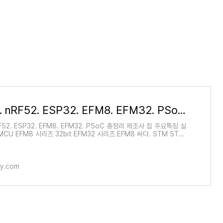
STM32. nRF52. ESP32. EFM8. EFM32. PSoC 활용 정리.
F52. ESP32. EFM8. EFM32. PSoC 총정리 제조사 칩 주요특징 실
MCU EFM8 시리즈 32bit EFM32 시리즈 EFM8 싸다. STM STM
상 만족. Cypress pSoC pSoC6 은 기대해볼만. NORDIC nRF52
루
ory.com