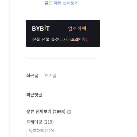
골드 챠트 상세보기
최근글
인기글
최근댓글
분류 전체보기
(2695)
트레이딩
(219)
암호화폐
(120)