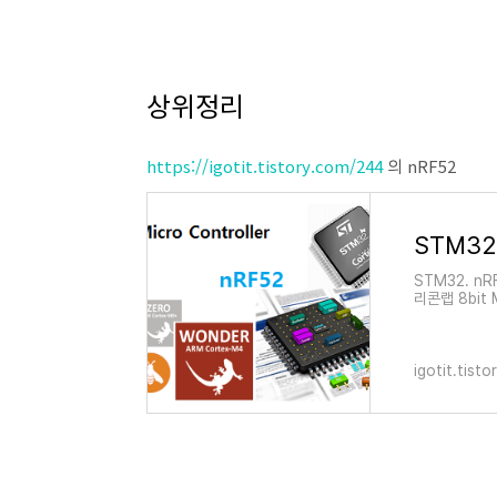
상위정리
https://igotit.tistory.com/244
의 nRF52
STM32. nR
리콘랩 8bit 
32 . 최고 항
블투 무선솔
igotit.tist