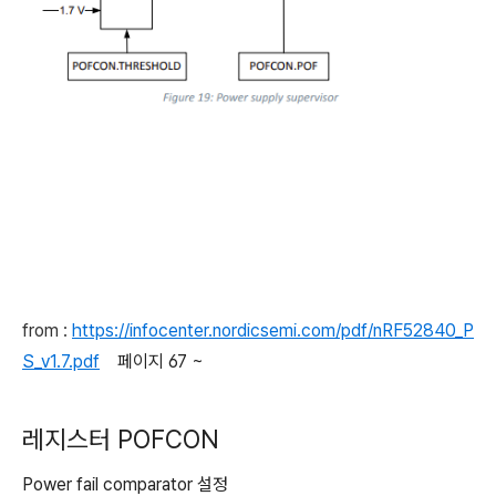
from :
https://infocenter.nordicsemi.com/pdf/nRF52840_P
S_v1.7.pdf
페이지 67 ~
레지스터 POFCON
Power fail comparator 설정