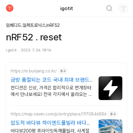
검색하기
igotit
티스토리
임베디드.일렉트로닉스/nRF52
nRF52 . reset
i.got.it
2023. 7. 26. 18:16
https://m.bunjang.co.kr/
광고
금방 품절되는 코드 국내 최대 브랜드
중고거래
컨디션은 신상, 가격은 합리적으로 번개장터
에서 만나보세요! 전국 각지에서 올라오는 전
국구 최다 상품 매일 10만 개 이상의 신규 상
품 업로드
https://map.naver.com/p/entry/place/1970846886
광고
압도적 바다뷰 하이엔드풀빌라 바다뷰
자쿠지 상시 무료
바다뷰200평 프라이빗독채풀빌라, 사계절