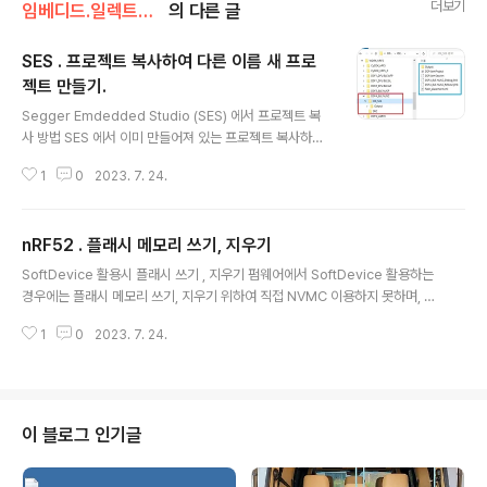
더보기
임베디드.일렉트로닉스/nRF52
의 다른 글
SES . 프로젝트 복사하여 다른 이름 새 프로
젝트 만들기.
글 내용
Segger Emdedded Studio (SES) 에서 프로젝트 복
사 방법 SES 에서 이미 만들어져 있는 프로젝트 복사하여
다른 이름 새프로젝트 만들기 상황예 프로젝트 폴더구성
1
0
2023. 7. 24.
템플릿 3 ( 타겟 칩 nRF52840 으로 하고, nRF5_SDK
기반 프로젝트 폴더 구성) 형식으로 구성되어있는 상태. 아
래 그림에서 WORK_NRF5 폴더내부에 nRF5_SDK 폴더
nRF52 . 플래시 메모리 쓰기, 지우기
및 내가 만든 SDK 류들인 CySDK_nRF5 도 있고, 동일
글 내용
레벨에 프로젝트 1개 단위로 폴더들이 생성되어 있는 상태
SoftDevice 활용시 플래시 쓰기 , 지우기 펌웨어에서 SoftDevice 활용하는
위 프로젝트 중에 붉은 박스 (폴더명 : D0F4_BLENUSC)
경우에는 플래시 메모리 쓰기, 지우기 위하여 직접 NVMC 이용하지 못하며, S
에 있는 1개의 프로젝트를 아래 그림의 붉은 박스 (폴더명 :
oftdDevice 에서 제공하는 아래 함수 이용하여 쓰기 지우기 해야함. 또한 이
WORK_NRF5_CyUF ) 내부에 프로젝트명 : CyU3F1_B
1
0
2023. 7. 24.
함수들은 비동기함수(= non-blocking 함수) 여서 함수 호출시 실행 성공 여
leNusCSIngle 라는 ..
부 무관하게 즉시 리턴되며, 플래시 쓰기 , 지우기 성공여부는 이벤트로 제공된
다. 지우기, 쓰기 함수 호출이후 발생하는 이벤트 NRF_EVT_FLASH_OPERA
TION_SUCCESS - The command was successfully completed. N
RF_EVT_FLASH_OPERATION_ERROR - The command could not b
이 블로그 인기글
e started...