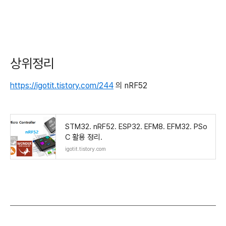
상위정리
https://igotit.tistory.com/244
의 nRF52
STM32. nRF52. ESP32. EFM8. EFM32. PSo
C 활용 정리.
igotit.tistory.com