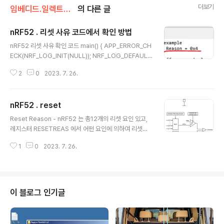
더보기
임베디드.일렉트로닉스/nRF52
의 다른 글
nRF52 . 리셋 사유 코드에서 확인 방법
글 내용
nRF52 리셋 사유 확인 코드 main() { APP_ERROR_CH
ECK(NRF_LOG_INIT(NULL)); NRF_LOG_DEFAULT
_BACKENDS_INIT(); uint32_t ui32_reset_reason
2
0
2023. 7. 26.
= NRF_POWER->RESETREAS; NRF_LOG_INFO
("Reset Reason = 0x%x\n", ui32_reset_reason);
NRF_POWER->RESETREAS = NRF_POWER->RE
nRF52 . reset
SETREAS; // a field is cleared by writing 1. .. // so
글 내용
ftdevice 활성화 전에 상기 실행해야함. while() { ... } }
Reset Reason - nRF52 는 총12개의 리셋 요인 있고,
상기 코드에서 NRF_POWER->RESETREAS = NRF_P
레지스터 RESETREAS 에서 어떤 요인에 의하여 리셋되
OWER->RESETREAS; 부분이 통상..
었는지 확인 가능. - 레지스터에는 9개의 리셋요인만 있고,
1
0
2023. 7. 26.
9개 중 어느 것도 아닌 경우에는 파워온 / 파워실패 /브라
운아웃 리셋인 경우이다. from : https://infocenter.nor
dicsemi.com/pdf/nRF52840_PS_v1.7.pdf 페이지 7
8 코드에서 리셋 사유 확인 방법 별도정리. nRF52 . 리셋
사유 코드에서 확인 방법 nRF52 리셋 사유 확인 코드 mai
이 블로그 인기글
n() { APP_ERROR_CHECK(NRF_LOG_INIT(NULL));
NRF_LOG_DEFAULT_BACKENDS_INIT(); uint32_t
ui32_reset_reason =..