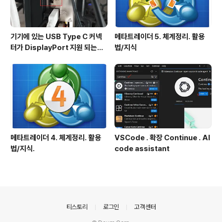
기기에 있는 USB Type C 커넥
메타트레이더 5. 체계정리. 활용
터가 DisplayPort 지원 되는지
법/지식
확인방법
메타트레이더 4. 체계정리. 활용
VSCode . 확장 Continue . AI
법/지식.
code assistant
의안내
티스토리
로그인
고객센터