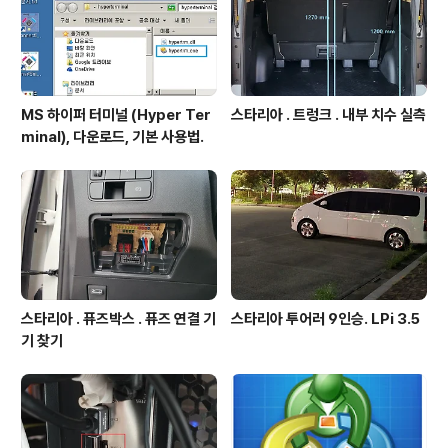
MS 하이퍼 터미널 (Hyper Ter
스타리아 . 트렁크 . 내부 치수 실측
minal), 다운로드, 기본 사용법.
스타리아 . 퓨즈박스 . 퓨즈 연결 기
스타리아 투어러 9인승. LPi 3.5
기 찾기