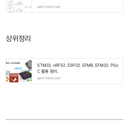
igotit.tistory.com
상위정리
STM32. nRF52. ESP32. EFM8. EFM32. PSo
C 활용 정리.
igotit.tistory.com