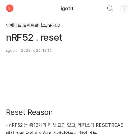
검색하기
igotit
티스토리
임베디드.일렉트로닉스/nRF52
nRF52 . reset
i.got.it
2023. 7. 26. 18:16
Reset Reason
- nRF52 는 총12개의 리셋 요인 있고, 레지스터 RESETREAS
에서 어떤 요인에 의하여 리셋되었는지 확인 가능.