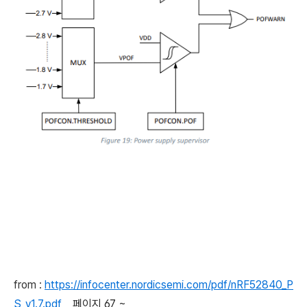
from :
https://infocenter.nordicsemi.com/pdf/nRF52840_P
S_v1.7.pdf
페이지 67 ~