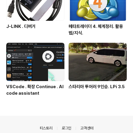
J-LINK . 디버거
메타트레이더 4. 체계정리. 활용
법/지식.
VSCode . 확장 Continue . AI
스타리아 투어러 9인승. LPi 3.5
code assistant
의안내
티스토리
로그인
고객센터