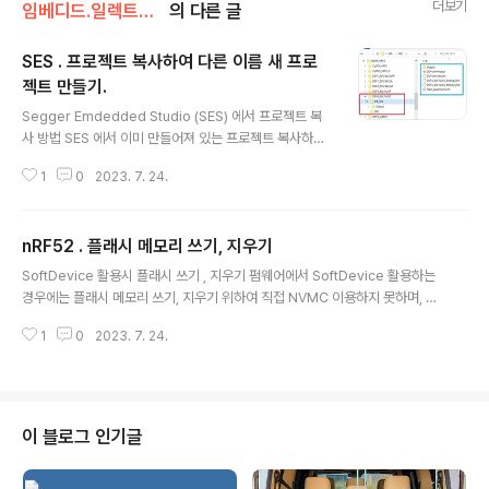
더보기
임베디드.일렉트로닉스/nRF52
의 다른 글
SES . 프로젝트 복사하여 다른 이름 새 프로
젝트 만들기.
글 내용
Segger Emdedded Studio (SES) 에서 프로젝트 복
사 방법 SES 에서 이미 만들어져 있는 프로젝트 복사하여
다른 이름 새프로젝트 만들기 상황예 프로젝트 폴더구성
1
0
2023. 7. 24.
템플릿 3 ( 타겟 칩 nRF52840 으로 하고, nRF5_SDK
기반 프로젝트 폴더 구성) 형식으로 구성되어있는 상태. 아
래 그림에서 WORK_NRF5 폴더내부에 nRF5_SDK 폴더
nRF52 . 플래시 메모리 쓰기, 지우기
및 내가 만든 SDK 류들인 CySDK_nRF5 도 있고, 동일
글 내용
레벨에 프로젝트 1개 단위로 폴더들이 생성되어 있는 상태
SoftDevice 활용시 플래시 쓰기 , 지우기 펌웨어에서 SoftDevice 활용하는
위 프로젝트 중에 붉은 박스 (폴더명 : D0F4_BLENUSC)
경우에는 플래시 메모리 쓰기, 지우기 위하여 직접 NVMC 이용하지 못하며, S
에 있는 1개의 프로젝트를 아래 그림의 붉은 박스 (폴더명 :
oftdDevice 에서 제공하는 아래 함수 이용하여 쓰기 지우기 해야함. 또한 이
WORK_NRF5_CyUF ) 내부에 프로젝트명 : CyU3F1_B
1
0
2023. 7. 24.
함수들은 비동기함수(= non-blocking 함수) 여서 함수 호출시 실행 성공 여
leNusCSIngle 라는 ..
부 무관하게 즉시 리턴되며, 플래시 쓰기 , 지우기 성공여부는 이벤트로 제공된
다. 지우기, 쓰기 함수 호출이후 발생하는 이벤트 NRF_EVT_FLASH_OPERA
TION_SUCCESS - The command was successfully completed. N
RF_EVT_FLASH_OPERATION_ERROR - The command could not b
이 블로그 인기글
e started...