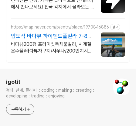
컨디션은 신상, 가격은 합리적으로 번개장터
에서 만나보세요! 전국 각지에서 올라오는 전
국구 최다 상품 매일 10만 개 이상의 신규 상
품 업로드
https://map.naver.com/p/entry/place/1970846886
광고
압도적 바다뷰 하이엔드풀빌라 7-8월
한정 수영장 포함
바다뷰200평 프라이빗독채풀빌라, 사계절
온수풀/바다뷰자쿠지/사우나/200인치시네
마 바다뷰 자쿠지 상시 무료, 7-8월 한정 수
영장포함, 핀란드식 사우나,200평정원
로그 정보
igotit
정의. 관계. 클리어. : coding : making : creating :
developing : trading : enjoying
구독하기