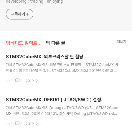
developing : trading : enjoying
구독하기
더보기
임베디드.일렉트로닉스/STM32
의 다른 글
STM32CubeMX. 외부크리스탈 핀 할당.
글 내용
개요 STM32CubeMX 에서 외부 크리스탈 핀 할당. - STM32CubeMX 버
전 5.0.1 외부크리스탈 핀 할당. STM32CubeMX 5.0.1 2019년 9월1일 추
가. STM32CubeMX 버전 5.3 에서 타겟칩 STM32L4R5VG 예. 크리스탈
1
0
2019. 9. 1.
주파수 24MHz 인 경우 핀 할당하고 Clock Configuration 에서 외부클럭
사용하는 것으로 설정하는것까지. 본 글 포함된 상위 정리글 https://igotit.tist
ory.com/244 의 STM32 첫등록 : 2019년 2월 13일최종수정 : 2019년 9
STM32CubeMX. DEBUG ( JTAG/SWD ) 설정.
월 1일 본 글 단축주소 : https://igotit.tistory.com/2074
글 내용
개요 STM32CubeMX 에서 Debug ( JTAG/SWD )설정 - STM32Cube
MX 버전 : 5.0.1 (2019년 2월 13일 최신버전) Debug (JTAG/SWD ) 설정.
STM32CubeMX 5.0.1 Debug 핀설정을 JTAG, SWD 용도로 선택가능하
1
0
2019. 9. 1.
다. 통상 Trace Asynchronous Sw 를 선택하여 3핀이 할당되게한다. 201
9년 9월 1일 추가. STM32CubeMX 버전 5.3 에서 타겟칩 STM32L4R5V