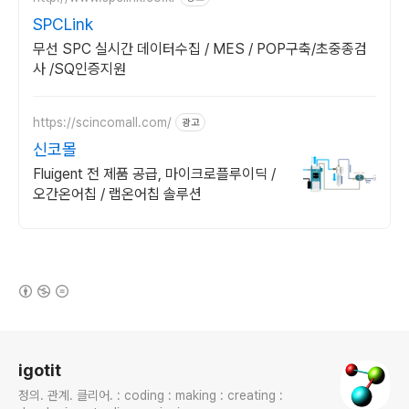
SPCLink
무선 SPC 실시간 데이터수집 / MES / POP구축/초중종검
사 /SQ인증지원
https://scincomall.com/
광고
신코몰
Fluigent 전 제품 공급, 마이크로플루이딕 /
오간온어칩 / 랩온어칩 솔루션
(새창열림)
로그 정보
igotit
정의. 관계. 클리어. : coding : making : creating :