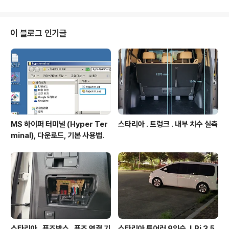
G 예. - Debug 설정에서 여러 옵션이 있고, 우리가 최종 선택 설정하는 것은 T
race Asynchronous Sw 본 글 포함된 상위 정리글 https://igotit.tistory.
com/244 의 STM32 첫등록 : 2019년 2월 13일최종수정..
이 블로그 인기글
MS 하이퍼 터미널 (Hyper Ter
스타리아 . 트렁크 . 내부 치수 실측
minal), 다운로드, 기본 사용법.
스타리아 . 퓨즈박스 . 퓨즈 연결 기
스타리아 투어러 9인승. LPi 3.5