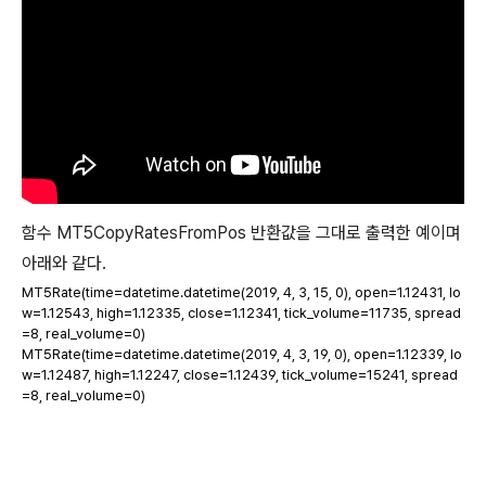
함수 MT5CopyRatesFromPos 반환값을 그대로 출력한 예이며
아래와 같다.
MT5Rate(time=datetime.datetime(2019, 4, 3, 15, 0), open=1.12431, lo
w=1.12543, high=1.12335, close=1.12341, tick_volume=11735, spread
=8, real_volume=0)
MT5Rate(time=datetime.datetime(2019, 4, 3, 19, 0), open=1.12339, lo
w=1.12487, high=1.12247, close=1.12439, tick_volume=15241, spread
=8, real_volume=0)