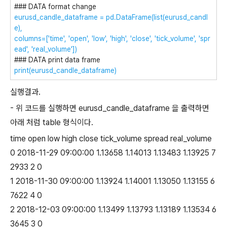
### DATA format change
eurusd_candle_dataframe = pd.DataFrame(list(eurusd_candl
e),
columns=['time', 'open', 'low', 'high', 'close', 'tick_volume', 'spr
ead', 'real_volume'])
### DATA print data frame
print(eurusd_candle_dataframe)
실행결과.
- 위 코드를 실행하면 eurusd_candle_dataframe 을 출력하면
아래 처럼 table 형식이다.
time open low high close tick_volume spread real_volume
0 2018-11-29 09:00:00 1.13658 1.14013 1.13483 1.13925 7
2933 2 0
1 2018-11-30 09:00:00 1.13924 1.14001 1.13050 1.13155 6
7622 4 0
2 2018-12-03 09:00:00 1.13499 1.13793 1.13189 1.13534 6
3645 3 0