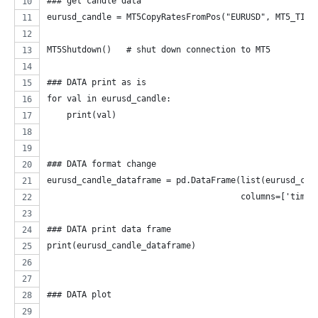
### get candle data
eurusd_candle = MT5CopyRatesFromPos("EURUSD", MT5_TIME
MT5Shutdown()   # shut down connection to MT5
### DATA print as is 
for val in eurusd_candle: 
    print(val)
### DATA format change 
eurusd_candle_dataframe = pd.DataFrame(list(eurusd_can
                                       columns=['time'
### DATA print data frame 
print(eurusd_candle_dataframe)
### DATA plot