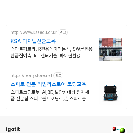
http://www.ksaedu.or.kr
광고
KSA 디지털전환교육
스마트팩토리, R활용데이터분석, SW를활용
한품질예측, IoT센터기술, 파이썬활용
https://reallystore.net
광고
스피로 전문 리얼리스토어 코딩교육을
쉽고 재밌게
스피로코딩로봇, AI,3D,보안카메라 전자제
품 전문샵 스피로볼트코딩로봇, 스피로볼트
파워팩, 스피로미니등 스피로 전문몰
로그 정보
igotit