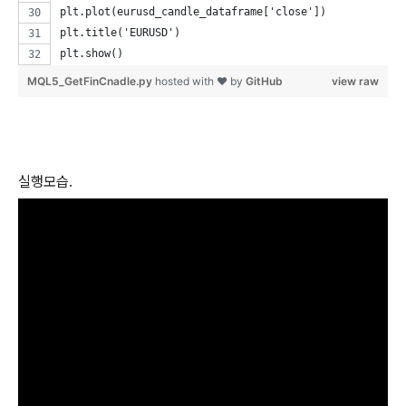
plt.plot(eurusd_candle_dataframe['close'])
plt.title('EURUSD')
plt.show()
MQL5_GetFinCnadle.py
hosted with ❤ by
GitHub
view raw
실행모습.