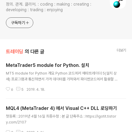
정의. 관계. 클리어. : coding : making : creating :
developing : trading : enjoying
구독하기
더보기
트레이딩
의 다른 글
MetaTrader5 module for Python. 설치
글 내용
MT5 module for Python 개요 Python 코드에서 메타트레이더 5(설치 상
세) 프로그램과 통신하면서 가격 데이터를 가져와서 파이썬코드에서 활용할 수
있게 해주는 패키지. MT5 module for Python 설치 - 윈도우에서 아나콘다
6
5
2019. 4. 18.
(설치 상세) 프롬프트 창에서 구문 pip install MetaTrader5 타이핑 연관 정
보 1. MT5 module for Python 사용법 상세 : https://igotit.tistory.com/
2124 2. MT5 module for Python 사이트 : https://www.mql5.com/e
MQL4 (MetaTrader 4) 에서 Visual C++ DLL 로딩하기
n/docs/integration/python_metatrader5 첫등록 : 2019년 4월 18일
글 내용
최종수정 : 본 글 단축주소 : https://i..
첫등록 : 2019년 4월 16일 최종수정 : 본 글 단축주소 : https://igotit.tistor
y.com/2107