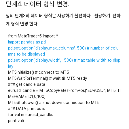
단계4. 데이터 형식 변경.
앞의 단계3의 데이터 형식은 사용하기 불편하다. 활용하기 편하
게 형식 변경 한다.
from MetaTrader5 import *
import pandas as pd
pd.set_option('display.max_columns', 500) # number of colu
mns to be displayed
pd.set_option('display.width', 1500) # max table width to disp
lay
MT5Initialize() # connect to MT5
MT5WaitForTerminal() # wait till MT5 ready
### get candle data
eurusd_candle = MT5CopyRatesFromPos("EURUSD", MT5_TI
MEFRAME_D1,0,100)
MT5Shutdown() # shut down connection to MT5
### DATA print as is
for val in eurusd_candle:
print(val)