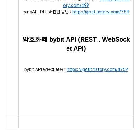
ory.com/
499
xingAPI DLL 버전업 방법 :
http://igotit.tistory.com/758
암호화폐 bybit API (REST , WebSock
et API)
bybit API 활용법 모음 :
https://igotit.tistory.com/4959