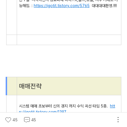
능해짐. :
https://igotit.tistory.com/5765
대대대대환영.!!!!
매매전략
시스템 매매 초보부터 신의 경지 까지 수익 곡선 타입 5종.
htt
p://igotit.tistory.com/1397
45
45
백테스트 시 봉가정 오류에 의한 가짜 우상향수익률 주의 :
htt