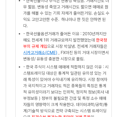
- 한국선물이나 주식은 변동성 죽었음. 거래시간도 너
무 짧음. 변동성 죽었고 거래시간도 짧으면 매매로 뭔
가를 해볼 수 있는 기회 자체가 줄어든거임. 손실도 수
익도 고만고만한 수준. 하나마나 한 짓은 안하면 된
다.
- 한국선물옵션거래가 줄어든 이유 : 2010년까지만
해도 전세계 1위 거래규모까지 발전했었는데
한국정
부의 규제 개입
으로 시장 박살냄. 전세계 거래자들은
시카고거래소(CME)
, FX마진 등의 거대 시장이면서
변동성/ 유동성 충분한 시장으로 몰림.
- 한국 주식이 시스템 매매에 적합하지 않은 이유 : 시
스템트레이딩 대상은 통계적 일관된 유의성 있는 거
래 특성이 있어야 수익내기에 유리하다. 시장 참여자
가 국지적이고 거래자도 적은 종목들의 특징은 통계
적 유의성이라기 보다는 인위적, 정치적 정보(회사 내
부정보등 ) 정부의 불필요한 간섭 및 특정 소수 매매
자들의 영향력이 크게 작용한다. 데이터과학/공학/통
계/기술적 방식으로 전략 구축되는 시스템 트레이딩