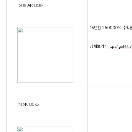
에드 세이코타
16년간 250000% 수익
상세보기 :
http://igotit.
데이비드 쇼